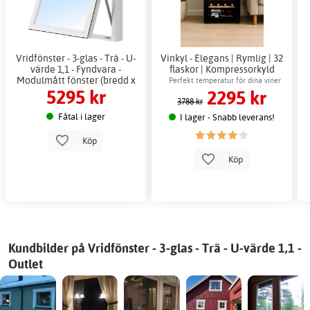
Vridfönster - 3-glas - Trä - U-
Vinkyl - Elegans | Rymlig | 32
värde 1,1 - Fyndvara -
flaskor | Kompressorkyld
Modulmått fönster (bredd x
Perfekt temperatur för dina viner
5295 kr
2295 kr
höjd i dm): 8x12
3788 kr
Fåtal i lager
I lager - Snabb leverans!
Köp
Köp
Kundbilder på Vridfönster - 3-glas - Trä - U-värde 1,1 -
Outlet