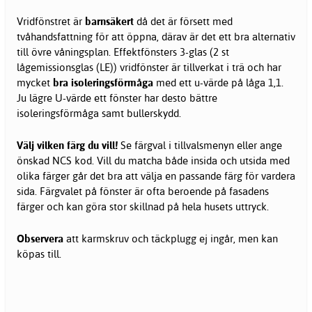
Vridfönstret är
barnsäkert
då det är försett med
tvåhandsfattning för att öppna, därav är det ett bra alternativ
till övre våningsplan. Effektfönsters 3-glas (2 st
lågemissionsglas (LE)) vridfönster är tillverkat i trä och har
mycket
bra isoleringsförmåga
med ett u-värde på låga 1,1.
Ju lägre U-värde ett fönster har desto bättre
isoleringsförmåga samt bullerskydd.
Välj vilken färg du vill!
Se färgval i tillvalsmenyn eller ange
önskad NCS kod. Vill du matcha både insida och utsida med
olika färger går det bra att välja en passande färg för vardera
sida. Färgvalet på fönster är ofta beroende på fasadens
färger och kan göra stor skillnad på hela husets uttryck.
Observera
att karmskruv och täckplugg ej ingår, men kan
köpas till.