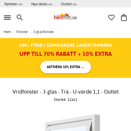
Nyheter >>
Nya deals >>
Outlet >>
Hem
>
Fönster
>
3-glasfönster
500+ FYND I SOMMARENS LAGERTÖMNING
UPP TILL 70% RABATT + 10% EXTRA
AKTIVERA 10% EXTRA →
Vridfönster - 3-glas - Trä - U-värde 1,1 - Outlet
Storlek: 11x11