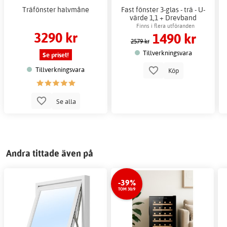
Träfönster halvmåne
Fast fönster 3-glas - trä - U-
värde 1,1 + Drevband
Finns i flera utföranden
3290 kr
1490 kr
2579 kr
Tillverkningsvara
Se priset!
Tillverkningsvara
Köp
Se alla
Andra tittade även på
-39%
TOM 30/9