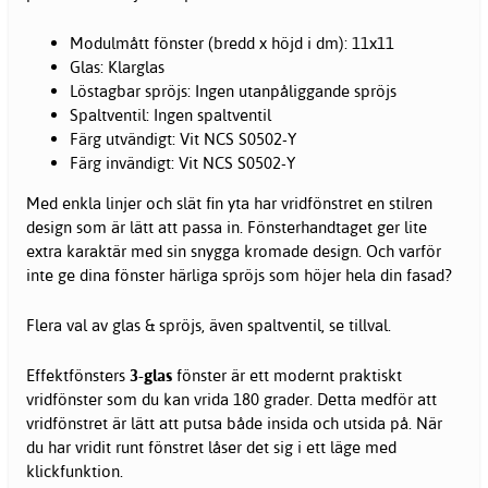
Modulmått
fönster
(bredd x höjd i dm): 11x11
Glas: Klarglas
Löstagbar spröjs: Ingen utanpåliggande spröjs
Spaltventil: Ingen spaltventil
Färg utvändigt: Vit NCS S0502-Y
Färg invändigt: Vit NCS S0502-Y
Med enkla linjer och slät fin yta har vridfönstret en stilren
design som är lätt att passa in. Fönsterhandtaget ger lite
extra karaktär med sin snygga kromade design. Och varför
inte ge dina fönster härliga spröjs som höjer hela din fasad?
Flera val av glas & spröjs, även spaltventil, se tillval.
Effektfönsters
3-glas
fönster är ett modernt praktiskt
vridfönster som du kan vrida 180 grader. Detta medför att
vridfönstret är lätt att putsa både insida och utsida på. När
du har vridit runt fönstret låser det sig i ett läge med
klickfunktion.