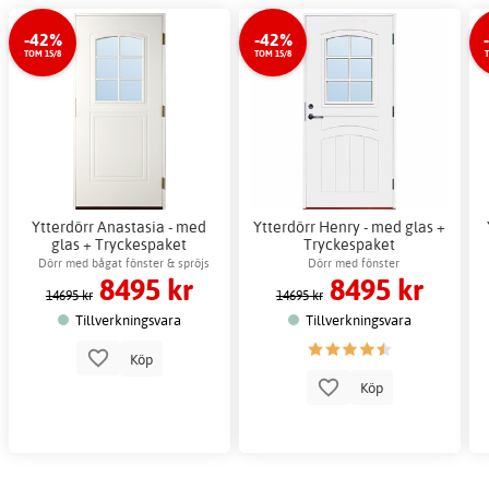
-42%
-42%
TOM 15/8
TOM 15/8
Ytterdörr Anastasia - med
Ytterdörr Henry - med glas +
glas + Tryckespaket
Tryckespaket
Dörr med bågat fönster & spröjs
Dörr med fönster
8495 kr
8495 kr
14695 kr
14695 kr
Tillverkningsvara
Tillverkningsvara
Köp
Köp