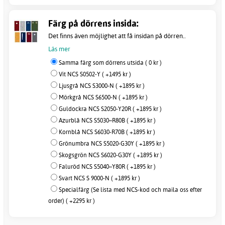
Färg på dörrens insida:
Det finns även möjlighet att få insidan på dörren..
Läs mer
Samma färg som dörrens utsida ( 0 kr )
Vit NCS S0502-Y ( +1495 kr )
Ljusgrå NCS S3000-N ( +1895 kr )
Mörkgrå NCS S6500-N ( +1895 kr )
Guldockra NCS S2050-Y20R ( +1895 kr )
Azurblå NCS S5030–R80B ( +1895 kr )
Kornblå NCS S6030-R70B ( +1895 kr )
Grönumbra NCS S5020-G30Y ( +1895 kr )
Skogsgrön NCS S6020-G30Y ( +1895 kr )
Faluröd NCS S5040–Y80R ( +1895 kr )
Svart NCS S 9000-N ( +1895 kr )
Specialfärg (Se lista med NCS-kod och maila oss efter
order) ( +2295 kr )