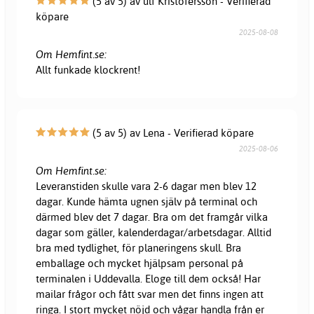
(5 av 5) av ulf Kristofersson - Verifierad
köpare
2025-08-08
Om Hemfint.se:
Allt funkade klockrent!
(5 av 5) av Lena - Verifierad köpare
2025-08-06
Om Hemfint.se:
Leveranstiden skulle vara 2-6 dagar men blev 12
dagar. Kunde hämta ugnen själv på terminal och
därmed blev det 7 dagar. Bra om det framgår vilka
dagar som gäller, kalenderdagar/arbetsdagar. Alltid
bra med tydlighet, för planeringens skull. Bra
emballage och mycket hjälpsam personal på
terminalen i Uddevalla. Eloge till dem också! Har
mailar frågor och fått svar men det finns ingen att
ringa. I stort mycket nöjd och vågar handla från er