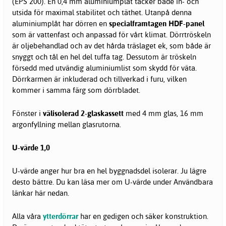
(EPS 200). En 0,4 mm aluminiumplåt täcker både in- och
utsida för maximal stabilitet och täthet. Utanpå denna
aluminiumplåt har dörren en
specialframtagen HDF-panel
som är vattenfast och anpassad för vårt klimat. Dörrtröskeln
är oljebehandlad och av det hårda träslaget ek, som både är
snyggt och tål en hel del tuffa tag. Dessutom är tröskeln
försedd med utvändig aluminiumlist som skydd för väta.
Dörrkarmen är inkluderad och tillverkad i furu, vilken
kommer i samma färg som dörrbladet.
Fönster i
välisolerad 2-glaskassett
med 4 mm glas, 16 mm
argonfyllning mellan glasrutorna.
U-värde 1,0
U-värde anger hur bra en hel byggnadsdel isolerar. Ju lägre
desto bättre. Du kan läsa mer om U-värde under Användbara
länkar här nedan.
Alla våra
ytterdörrar
har en gedigen och säker konstruktion.