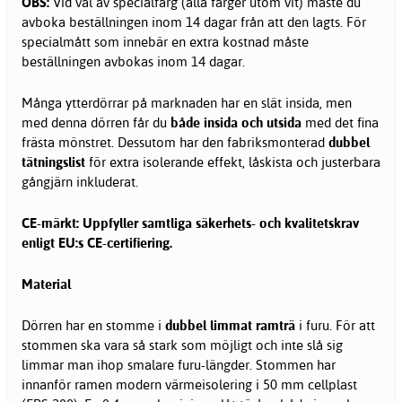
OBS:
Vid val av specialfärg (alla färger utom vit) måste du
avboka beställningen inom 14 dagar från att den lagts. För
specialmått som innebär en extra kostnad måste
beställningen avbokas inom 14 dagar.
Många ytterdörrar på marknaden har en slät insida, men
med denna dörren får du
både insida och utsida
med det fina
frästa mönstret. Dessutom har den fabriksmonterad
dubbel
tätningslist
för extra isolerande effekt, låskista och justerbara
gångjärn inkluderat.
CE-märkt: Uppfyller samtliga säkerhets- och kvalitetskrav
enligt EU:s CE-certifiering.
Material
Dörren har en stomme i
dubbel limmat ramträ
i furu. För att
stommen ska vara så stark som möjligt och inte slå sig
limmar man ihop smalare furu-längder. Stommen har
innanför ramen modern värmeisolering i 50 mm cellplast