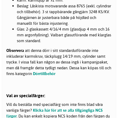
Karm: Karmdjup är 92 mm.
Beslag: Låskista motsvarande assa 8765 (exkl. cylindrar
och tillbehör). 3 st tappbärande gångjärn 3248 KS/KV.
Gångjärnen är justerbara både på höjdled och
manuellt för bästa injustering.
Glas: 2-glaskassett 4/16/4 mm (glasdjup 4 mm och 16
mm argonfyllning). Valbart glasutförande med klarglas
som standard.
Observera
att denna dörr i sitt standardutförande inte
inkluderar karmskruv, täckplugg 14/19 mm, cylinder samt
trycke. I vissa fall kan någon av dessa ingå i kampanjpaket,
men då framgår detta tydligt nedan. Dessa kan köpas till och
finns kategorin
Dörrtillbehör
Val av specialfärger:
Vill du beställa med specialfärg som inte finns blad våra
vanliga färger?
Klicka här för att se alla tillgängliga NCS
färger
. Du kan enkelt kopiera NCS koden från den färgen du