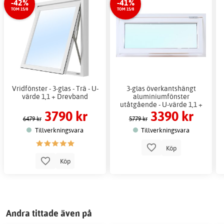
-42%
-41%
TOM 15/8
TOM 15/8
Vridfönster - 3-glas - Trä - U-
3-glas överkantshängt
värde 1,1 + Drevband
aluminiumfönster
utåtgående - U-värde 1,1 +
3790 kr
3390 kr
Drevband
6479 kr
5779 kr
Tillverkningsvara
Tillverkningsvara
Köp
Köp
Andra tittade även på