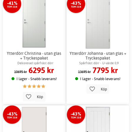
-41%
-43%
TOM 15/8
TOM 15/8
Ytterdörr Christina - utan glas
Ytterdörr Johanna - utan glas +
+ Tryckespaket
Tryckespaket
Dekorerad spårfräst dörr
Spårfräst dörr - U-värde 0,9
6295 kr
7795 kr
10695 kr
13695 kr
I lager - Snabb leverans!
I lager - Snabb leverans!
Köp
Köp
-43%
-43%
TOM 15/8
TOM 15/8