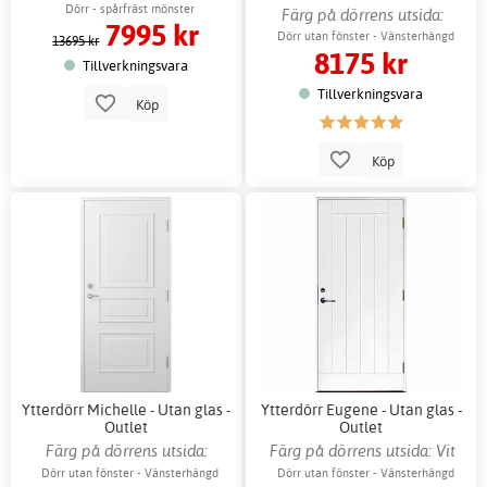
Dörr - spårfräst mönster
Färg på dörrens utsida:
7995 kr
Ljusgrå
Dörr utan fönster - Vänsterhängd
13695 kr
8175 kr
Tillverkningsvara
Tillverkningsvara
Köp
Köp
Ytterdörr Michelle - Utan glas -
Ytterdörr Eugene - Utan glas -
Outlet
Outlet
Färg på dörrens utsida:
Färg på dörrens utsida: Vit
Mörkgrå
Dörr utan fönster - Vänsterhängd
Dörr utan fönster - Vänsterhängd