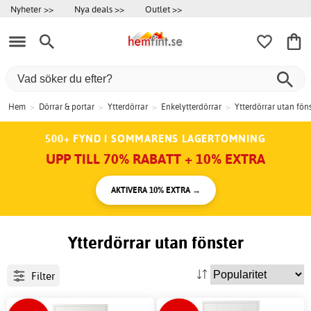
Nyheter >>
Nya deals >>
Outlet >>
Hem
>
Dörrar & portar
>
Ytterdörrar
>
Enkelytterdörrar
>
Ytterdörrar utan fön
500+ FYND I SOMMARENS LAGERTÖMNING
UPP TILL 70% RABATT + 10% EXTRA
AKTIVERA 10% EXTRA →
Ytterdörrar utan fönster
Filter