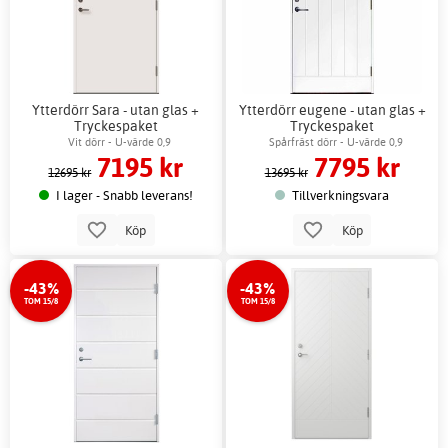
Ytterdörr Sara - utan glas +
Ytterdörr eugene - utan glas +
Tryckespaket
Tryckespaket
Vit dörr - U-värde 0,9
Spårfräst dörr - U-värde 0,9
7195 kr
7795 kr
12695 kr
13695 kr
I lager - Snabb leverans!
Tillverkningsvara
Köp
Köp
-43%
-43%
TOM 15/8
TOM 15/8