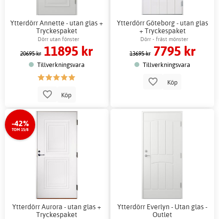
Ytterdörr Annette - utan glas +
Ytterdörr Göteborg - utan glas
Tryckespaket
+ Tryckespaket
Dörr utan fönster
Dörr - fräst mönster
11895 kr
7795 kr
20695 kr
13695 kr
Tillverkningsvara
Tillverkningsvara
Köp
Köp
-42%
TOM 15/8
Ytterdörr Aurora - utan glas +
Ytterdörr Everlyn - Utan glas -
Tryckespaket
Outlet