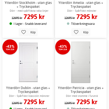
Ytterdörr Stockholm - utan glas
Ytterdörr Amelia - utan glas +
+ Tryckespaket
Tryckespaket
Dörr - med spårfrästa raka linjer
Dörr - Spårfräst mönster
7295 kr
7295 kr
12695 kr
12695 kr
I lager - Snabb leverans!
Tillverkningsvara
Köp
Köp
-43%
-43%
TOM 15/8
TOM 15/8
Ytterdörr Dublin - utan glas +
Ytterdörr Patricia - utan glas +
Tryckespaket
Tryckespaket
Dörr - Spårfräst klassiskt mönster
Dörr med stomme i furuträ
7295 kr
7295 kr
12695 kr
12695 kr
I lager - Snabb leverans!
Tillverkningsvara