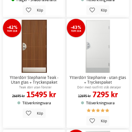
Köp
Köp
-42%
-43%
TOM 15/8
TOM 15/8
Ytterdörr Stephanie Teak -
Ytterdörr Stephanie - utan glas
Utan glas + Tryckespaket
+ Tryckespaket
Teak dörr utan fönster
Dörr med rostfritt stål detaljer
15495 kr
7295 kr
26695 kr
12695 kr
Tillverkningsvara
Tillverkningsvara
Köp
Köp