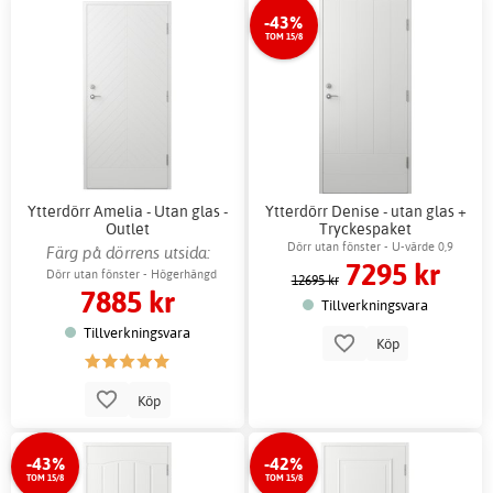
-43%
TOM 15/8
Ytterdörr Amelia - Utan glas -
Ytterdörr Denise - utan glas +
Outlet
Tryckespaket
Dörr utan fönster - U-värde 0,9
Färg på dörrens utsida:
7295 kr
Guldockra
Dörr utan fönster - Högerhängd
12695 kr
7885 kr
Tillverkningsvara
Tillverkningsvara
Köp
Köp
-43%
-42%
TOM 15/8
TOM 15/8