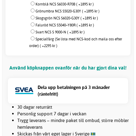
Kornblå NCS S6030-R70B ( +1895 kr )
Grönumbra NCS S5020-G30Y ( +1895 kr )
Skogsgrön NCS S6020-G30Y ( +1895 kr )
Faluröd NCS S5040–Y80R ( +1895 kr )
Svart NCS S 9000-N ( +1895 kr )
Specialfärg (Se lista med NCS-kod och maila oss efter
order) ( +2295 kr )
Använd köpknappen ovanför när du har gjort dina val!
Dela upp betalningen på 3 månader
(räntefritt)
30 dagar returrätt
Personlig support 7 dagar i veckan
Trygg leverans – mindre paket till ombud, större möbler
hemleverans
Skickas från vårt eget lager i Sverige