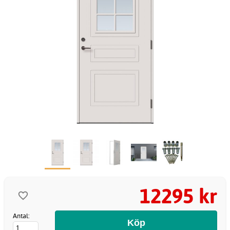
12295 kr
Antal: