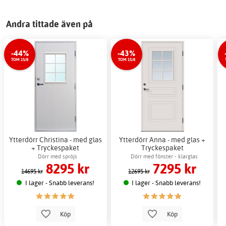
Andra tittade även på
-44%
-43%
TOM 15/8
TOM 15/8
Ytterdörr Christina - med glas
Ytterdörr Anna - med glas +
+ Tryckespaket
Tryckespaket
Dörr med spröjs
Dörr med fönster - klarglas
8295 kr
7295 kr
14695 kr
12695 kr
I lager - Snabb leverans!
I lager - Snabb leverans!
Köp
Köp