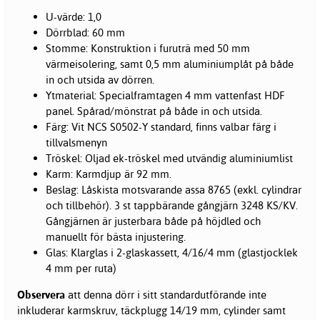
U-värde: 1,0
Dörrblad: 60 mm
Stomme: Konstruktion i furuträ med 50 mm
värmeisolering, samt 0,5 mm aluminiumplåt på både
in och utsida av dörren.
Ytmaterial: Specialframtagen 4 mm vattenfast HDF
panel. Spårad/mönstrat på både in och utsida.
Färg: Vit NCS S0502-Y standard, finns valbar färg i
tillvalsmenyn
Tröskel: Oljad ek-tröskel med utvändig aluminiumlist
Karm: Karmdjup är 92 mm.
Beslag: Låskista motsvarande assa 8765 (exkl. cylindrar
och tillbehör). 3 st tappbärande gångjärn 3248 KS/KV.
Gångjärnen är justerbara både på höjdled och
manuellt för bästa injustering.
Glas: Klarglas i 2-glaskassett, 4/16/4 mm (glastjocklek
4 mm per ruta)
Observera
att denna dörr i sitt standardutförande inte
inkluderar karmskruv, täckplugg 14/19 mm, cylinder samt