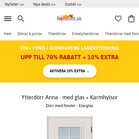
Nyheter >>
Nya deals >>
Outlet >>
Hem
>
Dörrar & portar
>
Ytterdörrar
>
Enkelytterdörrar
>
Ytterdörrar med föns
500+ FYND I SOMMARENS LAGERTÖMNING
UPP TILL 70% RABATT + 10% EXTRA
AKTIVERA 10% EXTRA →
Ytterdörr Anna - med glas + Karmhylsor
Dörr med fönster - klarglas