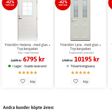
-42%
-42%
TOM 15/8
TOM 15/8
Ytterdörr Helena - med glas +
Ytterdörr Leia - med glas +
Tryckespaket
Tryckespaket
Dörr med fönster
Traditionell ytterdörr
6795 kr
10195 kr
11695 kr
17695 kr
I lager - Snabb leverans!
Tillverkningsvara
Köp
Köp
Andra kunder köpte även: