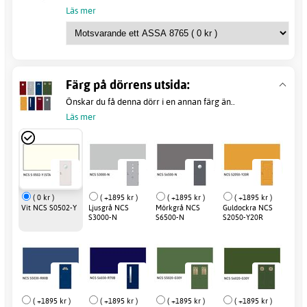
Läs mer
Färg på dörrens utsida:
Önskar du få denna dörr i en annan färg än..
Läs mer
( 0 kr )
( +1895 kr )
( +1895 kr )
( +1895 kr )
Vit NCS S0502-Y
Ljusgrå NCS
Mörkgrå NCS
Guldockra NCS
S3000-N
S6500-N
S2050-Y20R
( +1895 kr )
( +1895 kr )
( +1895 kr )
( +1895 kr )