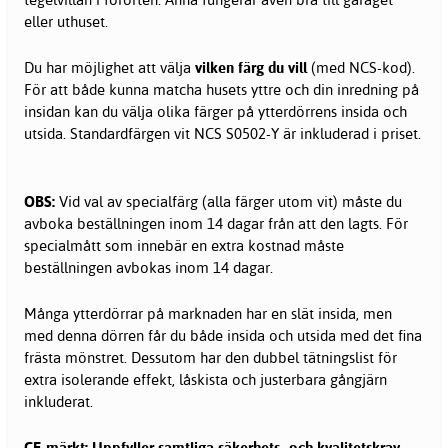
eller uthuset.
Du har möjlighet att välja
vilken färg du vill
(med NCS-kod).
För att både kunna matcha husets yttre och din inredning på
insidan kan du välja olika färger på ytterdörrens insida och
utsida. Standardfärgen vit NCS S0502-Y är inkluderad i priset.
OBS:
Vid val av specialfärg (alla färger utom vit) måste du
avboka beställningen inom 14 dagar från att den lagts. För
specialmått som innebär en extra kostnad måste
beställningen avbokas inom 14 dagar.
Många ytterdörrar på marknaden har en slät insida, men
med denna dörren får du både insida och utsida med det fina
frästa mönstret. Dessutom har den dubbel tätningslist för
extra isolerande effekt, låskista och justerbara gångjärn
inkluderat.
CE-märkt: Uppfyller samtliga säkerhets- och kvalitetskrav