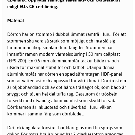
enligt EU:s CE-certifiering.
Material
Dörren har en stomme i dubbel limmat ramträ i furu. För att
stommen ska vara så stark som möjligt och inte slå sig
limmar man ihop smalare furu-längder. Stommen har
innanför ramen modern värmeisolering i 50 mm cellplast
(EPS 200). En 0,5 mm aluminiumplåt täcker både in- och
utsida för maximal stabilitet och täthet. Utanpå denna
aluminiumplåt har dörren en specialframtagen HDF-panel
som är vattenfast och anpassad för vårt klimat. Dörrtröskeln
är oljebehandlad och av det hårda träslaget ek, som både är
snyggt och tål en hel del tuffa tag. Dessutom är tröskeln
försedd med utvändig aluminiumlist som skydd för väta.
Dörrkarmen är inkluderad och tillverkad i furu, vilken
kommer i samma färg som dörrbladet.
Det rektangulära fönstret har klart glas med fin spröjs som
dekor. För extra bra isolering har 2-glaskassetten argongas