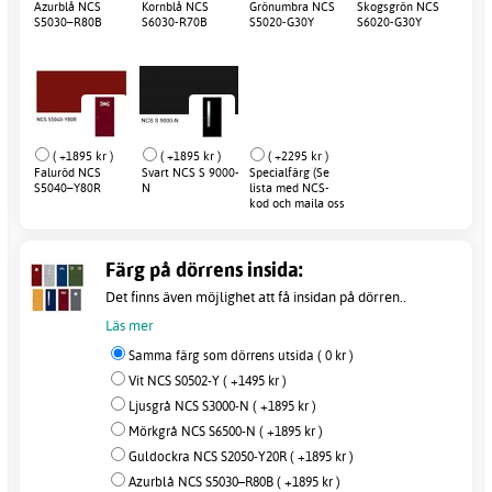
Azurblå NCS
Kornblå NCS
Grönumbra NCS
Skogsgrön NCS
S5030–R80B
S6030-R70B
S5020-G30Y
S6020-G30Y
( +1895 kr )
( +1895 kr )
( +2295 kr )
Faluröd NCS
Svart NCS S 9000-
Specialfärg (Se
S5040–Y80R
N
lista med NCS-
kod och maila oss
efter order)
Färg på dörrens insida:
Det finns även möjlighet att få insidan på dörren..
Läs mer
Samma färg som dörrens utsida ( 0 kr )
Vit NCS S0502-Y ( +1495 kr )
Ljusgrå NCS S3000-N ( +1895 kr )
Mörkgrå NCS S6500-N ( +1895 kr )
Guldockra NCS S2050-Y20R ( +1895 kr )
Azurblå NCS S5030–R80B ( +1895 kr )