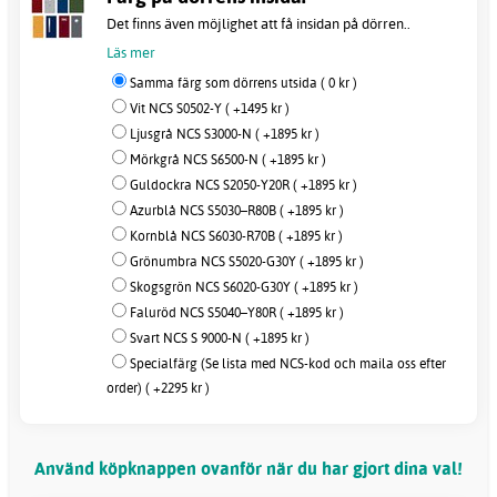
Det finns även möjlighet att få insidan på dörren..
Läs mer
Samma färg som dörrens utsida ( 0 kr )
Vit NCS S0502-Y ( +1495 kr )
Ljusgrå NCS S3000-N ( +1895 kr )
Mörkgrå NCS S6500-N ( +1895 kr )
Guldockra NCS S2050-Y20R ( +1895 kr )
Azurblå NCS S5030–R80B ( +1895 kr )
Kornblå NCS S6030-R70B ( +1895 kr )
Grönumbra NCS S5020-G30Y ( +1895 kr )
Skogsgrön NCS S6020-G30Y ( +1895 kr )
Faluröd NCS S5040–Y80R ( +1895 kr )
Svart NCS S 9000-N ( +1895 kr )
Specialfärg (Se lista med NCS-kod och maila oss efter
order) ( +2295 kr )
Använd köpknappen ovanför när du har gjort dina val!