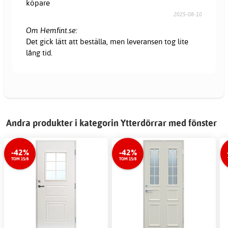
köpare
2025-08-10
Om Hemfint.se:
Det gick lätt att beställa, men leveransen tog lite
lång tid.
Andra produkter i kategorin Ytterdörrar med fönster
-42%
-42%
TOM 15/8
TOM 15/8