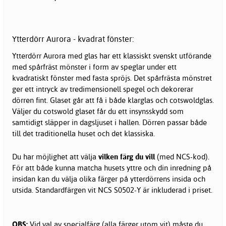
Ytterdörr Aurora - kvadrat fönster:
Ytterdörr Aurora med glas har ett klassiskt svenskt utförande
med spårfräst mönster i form av speglar under ett
kvadratiskt fönster med fasta spröjs. Det spårfrästa mönstret
ger ett intryck av tredimensionell spegel och dekorerar
dörren fint. Glaset går att få i både klarglas och cotswoldglas.
Väljer du cotswold glaset får du ett insynsskydd som
samtidigt släpper in dagsljuset i hallen. Dörren passar både
till det traditionella huset och det klassiska.
Du har möjlighet att välja
vilken färg du vill
(med NCS-kod).
För att både kunna matcha husets yttre och din inredning på
insidan kan du välja olika färger på ytterdörrens insida och
utsida. Standardfärgen vit NCS S0502-Y är inkluderad i priset.
OBS:
Vid val av specialfärg (alla färger utom vit) måste du