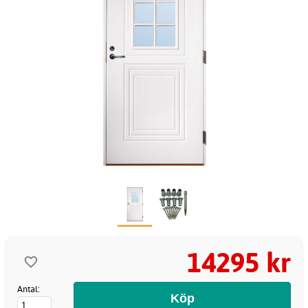
14295 kr
Antal: