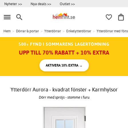
Nyheter >>
Nya deals >>
Outlet >>
Hem
>
Dörrar & portar
>
Ytterdörrar
>
Enkelytterdörrar
>
Ytterdörrar med föns
500+ FYND I SOMMARENS LAGERTÖMNING
UPP TILL 70% RABATT + 10% EXTRA
AKTIVERA 10% EXTRA →
Ytterdörr Aurora - kvadrat fönster + Karmhylsor
Dörr med spröjs - stomme i furu