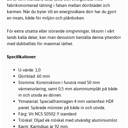
fabriksmonterad tätning i falsen mellan dörrbladet och
karmen. När du byter till en energisnålare dörr har du gjort
en insats, både för miljön och plånboken.
För extra utsatta eller störande omgivningar, liksom i vårt
lands kalla delar, kan man dessutom beställa denna ytterdörr
med dubbelfals för maximal täthet.
Specifikationer:
U-värde: 1,0
Dörrblad: 60 mm
Stomme: Konstruktion i furuträ med 50 mm
värmeisolering, samt 0,5 mm aluminiumplåt på både
in och utsida av dörren.
Ytmaterial: Specialframtagen 4 mm vattenfast HDF
panel. Spårade mönster på både in och utsida.
Färg: Vit NCS S0502-Y standard
Tröskel: Oljad ek-tröskel med utvändig aluminiumlist
Karm: Karmdjup är 92 mm.