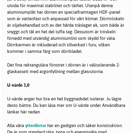
utsida för maximal stabilitet och täthet. Utanpå denna
aluminiumplåt har dörren en specialframtagen HDF-panel
som är vattenfast och anpassad för vårt klimat. Dörrtröskeln
är oljebehandlad och av det hårda träslaget ek, som både är
snyggt och tål en hel del tuffa tag. Dessutom är tröskeln
försedd med utvändig aluminiumlist som skydd för väta.
Dörrkarmen är inkluderad och tillverkad i furu, vilken
kommer i samma färg som dörrbladet.
Det fina rektangulära fönstret i dörren är i välisolerande 2-
glaskassett med argonfyllning mellan glasrutorna.
U-värde 1,0
U-värde anger hur bra en hel byggnadsdel isolerar. Ju lägre
desto bättre. Du kan läsa mer om U-värde under Användbara
länkar här nedan.
Alla våra
ytterdörrar
har en gedigen och säker konstruktion.
De är som standard täta, tysta och energisnåla med