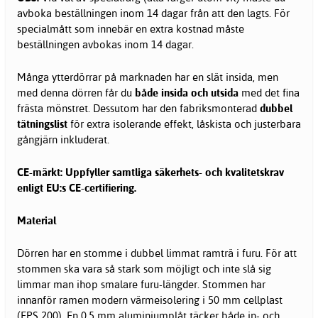
avboka beställningen inom 14 dagar från att den lagts. För
specialmått som innebär en extra kostnad måste
beställningen avbokas inom 14 dagar.
Många ytterdörrar på marknaden har en slät insida, men
med denna dörren får du
både insida och utsida
med det fina
frästa mönstret. Dessutom har den fabriksmonterad
dubbel
tätningslist
för extra isolerande effekt, låskista och justerbara
gångjärn inkluderat.
CE-märkt: Uppfyller samtliga säkerhets- och kvalitetskrav
enligt EU:s CE-certifiering.
Material
Dörren har en stomme i dubbel limmat ramträ i furu. För att
stommen ska vara så stark som möjligt och inte slå sig
limmar man ihop smalare furu-längder. Stommen har
innanför ramen modern värmeisolering i 50 mm cellplast
(EPS 200). En 0,5 mm aluminiumplåt täcker både in- och