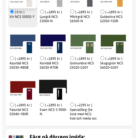
( 0 kr )
( +1895 kr )
( +1895 kr )
( +1895 kr )
Vit NCS S0502-Y
Ljusgrå NCS
Mörkgrå NCS
Guldockra NCS
S3000-N
S6500-N
S2050-Y20R
( +1895 kr )
( +1895 kr )
( +1895 kr )
( +1895 kr )
Azurblå NCS
Kornblå NCS
Grönumbra NCS
Skogsgrön NCS
S5030–R80B
S6030-R70B
S5020-G30Y
S6020-G30Y
( +1895 kr )
( +1895 kr )
( +2295 kr )
Faluröd NCS
Svart NCS S 9000-
Specialfärg (Se
S5040–Y80R
N
lista med NCS-
kod och maila oss
efter order)
Färg på dörrens insida: