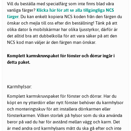
Vill du beställa med specialfärg som inte finns blad våra
vanliga färger?
Klicka här för att se alla tillgängliga NCS
färger
. Du kan enkelt kopiera NCS koden från den färgen du
önskar och mejla till oss efter din beställning! Tänk på att
olika dator & mobilskärmar har olika ljusstyrkor, därför är
det alltid bra att dubbelkolla för att vara säker på att den
NCS kod man väljer är den färgen man önskar.
Komplett karmskruvspaket för fönster och dörrar ingår i
detta paket.
Karmhylsor:
Komplett karmskruvspaket för fönster och dörrar. Har du
köpt en ny ytterdörr eller nytt fönster behöver du karmhylsor
och monteringsskuv för att installera dörrkarmen eller
fönsterkarmen. Vilken storlek på hylsor som du ska använda
beror på vad du har för avstånd mellan vägg och karm. Det
är med andra ord karmhylsans mått du ska gå efter och inte