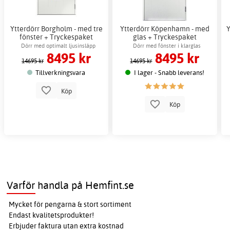
Ytterdörr Borgholm - med tre
Ytterdörr Köpenhamn - med
Y
fönster + Tryckespaket
glas + Tryckespaket
Dörr med optimalt ljusinsläpp
Dörr med fönster i klarglas
8495 kr
8495 kr
14695 kr
14695 kr
Tillverkningsvara
I lager - Snabb leverans!
Köp
Köp
Varför handla på Hemfint.se
Mycket för pengarna & stort sortiment
Endast kvalitetsprodukter!
Erbjuder faktura utan extra kostnad