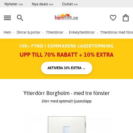
Nyheter >>
Nya deals >>
Outlet >>
Hem
>
Dörrar & portar
>
Ytterdörrar
>
Enkelytterdörrar
>
Ytterdörrar med föns
500+ FYND I SOMMARENS LAGERTÖMNING
UPP TILL 70% RABATT + 10% EXTRA
AKTIVERA 10% EXTRA →
Ytterdörr Borgholm - med tre fönster
Dörr med optimalt ljusinsläpp