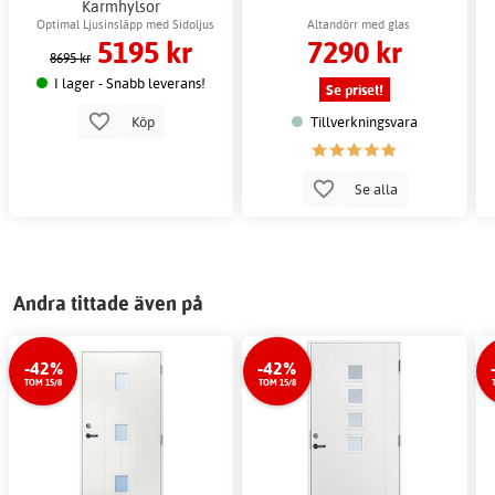
Karmhylsor
Optimal Ljusinsläpp med Sidoljus
Altandörr med glas
5195 kr
7290 kr
8695 kr
I lager - Snabb leverans!
Se priset!
Tillverkningsvara
Köp
Se alla
Andra tittade även på
-42%
-42%
TOM 15/8
TOM 15/8