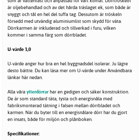
som är vattenfast och anpassad för vårt klimat. Dörrtröskeln
är oljebehandlad och av det hårda träslaget ek, som både är
snyggt och tål en hel del tuffa tag. Dessutom är tröskeln
försedd med utvändig aluminiumlist som skydd för väta.
Dörrkarmen är inkluderad och tillverkad i furu, vilken
kommer i samma färg som dörrbladet.
U-värde 1,0
U-värde anger hur bra en hel byggnadsdel isolerar. Ju lägre
desto bättre. Du kan läsa mer om U-värde under Användbara
länkar här nedan.
Alla våra
ytterdörrar
har en gedigen och säker konstruktion.
De är som standard täta, tysta och energisnåla med
fabriksmonterad tätning i falsen mellan dörrbladet och
karmen. När du byter till en energisnålare dörr har du gjort
en insats, både för miljön och plånboken.
Specifikationer: