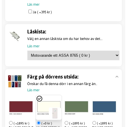
Läs mer
Ja ( +395 kr )
Låskista:
Välj en annan låskista om du har behov av det...
Läs mer
Färg på dörrens utsida:
Önskar du få denna dörr i en annan färg än..
Läs mer
( +1895 kr )
( +0 kr )
( +1895 kr )
( +1895 kr )