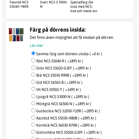
Faluröd NCS
Svart NCS S 9000-
Specialfärg (Se
S5040–Y80R
N
lista med NCS-
kod och maila oss
efter order)
Färg på dörrens insida:
Det finns även möjlighet att få insidan på dörren..
Läs mer
Samma färg som dörrens utsida ( +0 kr )
Röd NCS S5040-R ( +1895 kr )
Grön NCS S5020-G30Y ( +1895 kr )
Blå NCS S5030-R90B ( +1895 kr )
Grå NCS S6502-B ( +1895 kr )
Vit NCS S0502-Y ( +1495 kr )
Ljusgrå NCS S3000-N ( +1895 kr )
Mörkgrå NCS S6500-N ( +1895 kr )
Guldockra NCS S2050-Y20R ( +1895 kr )
Azurblå NCS S5030–R80B ( +1895 kr )
Kornblå NCS S6030-R70B ( +1895 kr )
Grönumbra NCS S5020-G30Y ( +1895 kr )