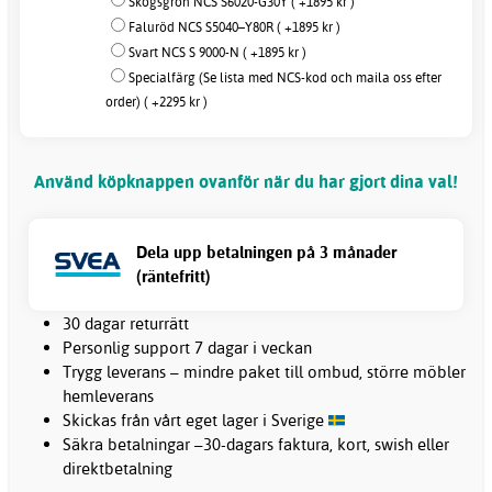
Skogsgrön NCS S6020-G30Y ( +1895 kr )
Faluröd NCS S5040–Y80R ( +1895 kr )
Svart NCS S 9000-N ( +1895 kr )
Specialfärg (Se lista med NCS-kod och maila oss efter
order) ( +2295 kr )
Använd köpknappen ovanför när du har gjort dina val!
Dela upp betalningen på 3 månader
(räntefritt)
30 dagar returrätt
Personlig support 7 dagar i veckan
Trygg leverans – mindre paket till ombud, större möbler
hemleverans
Skickas från vårt eget lager i Sverige
Säkra betalningar –30-dagars faktura, kort, swish eller
direktbetalning