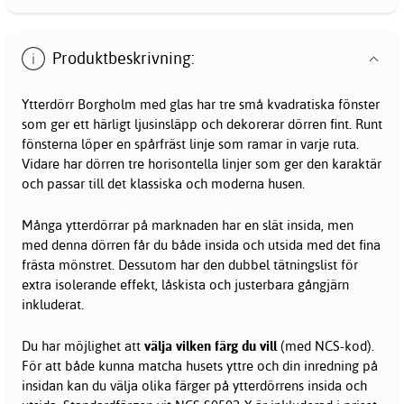
Produktbeskrivning:
Ytterdörr Borgholm med glas har tre små kvadratiska fönster
som ger ett härligt ljusinsläpp och dekorerar dörren fint. Runt
fönsterna löper en spårfräst linje som ramar in varje ruta.
Vidare har dörren tre horisontella linjer som ger den karaktär
och passar till det klassiska och moderna husen.
Många ytterdörrar på marknaden har en slät insida, men
med denna dörren får du både insida och utsida med det fina
frästa mönstret. Dessutom har den dubbel tätningslist för
extra isolerande effekt, låskista och justerbara gångjärn
inkluderat.
Du har möjlighet att
välja vilken färg du vill
(med NCS-kod).
För att både kunna matcha husets yttre och din inredning på
insidan kan du välja olika färger på ytterdörrens insida och