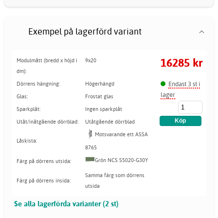
Exempel på lagerförd variant
16285 kr
Modulmått (bredd x höjd i
9x20
dm):
Endast 3 st i
Dörrens hängning:
Högerhängd
lager
Glas:
Frostat glas
Sparkplåt:
Ingen sparkplåt
Utåt/inåtgående dörrblad:
Utåtgående dörrblad
Motsvarande ett ASSA
Låskista:
8765
Grön NCS S5020-G30Y
Färg på dörrens utsida:
Samma färg som dörrens
Färg på dörrens insida:
utsida
Se alla lagerförda varianter (2 st)