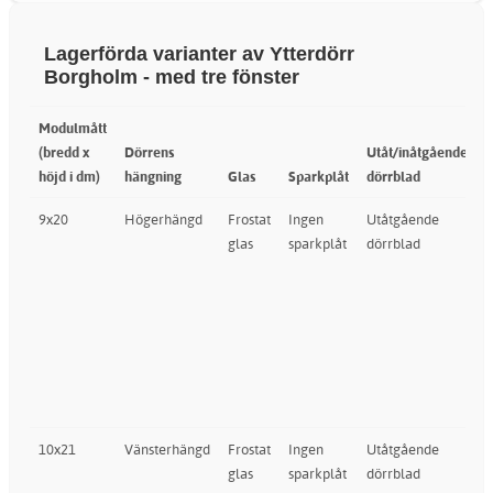
Lagerförda varianter av Ytterdörr
Borgholm - med tre fönster
Modulmått
(bredd x
Dörrens
Utåt/inåtgående
höjd i dm)
hängning
Glas
Sparkplåt
dörrblad
L
9x20
Högerhängd
Frostat
Ingen
Utåtgående
glas
sparkplåt
dörrblad
M
e
8
10x21
Vänsterhängd
Frostat
Ingen
Utåtgående
glas
sparkplåt
dörrblad