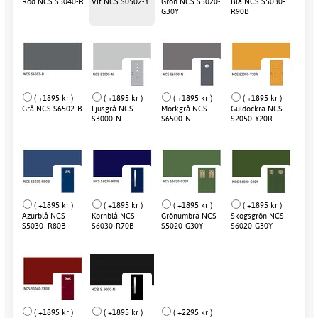
Röd NCS S5040-R
Vit NCS S0502-Y
Grön NCS S5020-
Blå NCS S5030-
G30Y
R90B
( +1895 kr )
( +1895 kr )
( +1895 kr )
( +1895 kr )
Grå NCS S6502-B
Ljusgrå NCS
Mörkgrå NCS
Guldockra NCS
S3000-N
S6500-N
S2050-Y20R
( +1895 kr )
( +1895 kr )
( +1895 kr )
( +1895 kr )
Azurblå NCS
Kornblå NCS
Grönumbra NCS
Skogsgrön NCS
S5030–R80B
S6030-R70B
S5020-G30Y
S6020-G30Y
( +1895 kr )
( +1895 kr )
( +2295 kr )