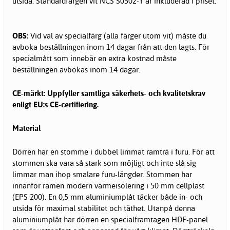
utsida. Standardfärgen vit NCS S0502-Y är inkluderad i priset.
OBS:
Vid val av specialfärg (alla färger utom vit) måste du
avboka beställningen inom 14 dagar från att den lagts. För
specialmått som innebär en extra kostnad måste
beställningen avbokas inom 14 dagar.
CE-märkt: Uppfyller samtliga säkerhets- och kvalitetskrav
enligt EU:s CE-certifiering.
Material
Dörren har en stomme i dubbel limmat ramträ i furu. För att
stommen ska vara så stark som möjligt och inte slå sig
limmar man ihop smalare furu-längder. Stommen har
innanför ramen modern värmeisolering i 50 mm cellplast
(EPS 200). En 0,5 mm aluminiumplåt täcker både in- och
utsida för maximal stabilitet och täthet. Utanpå denna
aluminiumplåt har dörren en specialframtagen HDF-panel