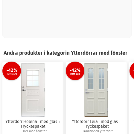
M
e
8
Andra produkter i kategorin Ytterdörrar med fönster
-42%
-42%
TOM 15/8
TOM 15/8
Ytterdörr Helena - med glas +
Ytterdörr Leia - med glas +
Tryckespaket
Tryckespaket
Dörr med fönster
Traditionell ytterdörr