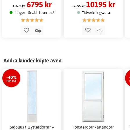
6795 kr
10195 kr
11695 kr
17695 kr
I lager - Snabb leverans!
Tillverkningsvara
Köp
Köp
Andra kunder köpte även:
-40%
TOM 15/8
Sidoljus till ytterdörrar +
Fönsterdörr - altandörr