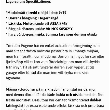
Lagervarans Specifikationer:
*Modulmått (bredd x höjd i dm): 9x19
* Dörrens hängning: Högerhängd
* Låskista: Motsvarande ett ASSA 8765
* Färg på dörrens utsida: Vit NCS S0502*Y
* Färg på dörrens insida: Samma färg som dörrens utsida
Ytterdörr Eugene har en enkel och stilren formgivning som
med sitt spårfrästa mönster passar bra in i många miljöer,
men framförallt i den moderna. Dörren har inget fönster eller
ljusinsläpp vilket kan vara fördelaktigt om man vill skydda
från insyn. På så sätt fungerar dörren även ypperligt till
garage eller förråd där man inte vill skylta med sina
ägodelar.
Många ytterdörrar på marknaden har en slät insida, men
med denna dörren får du
både insida och utsida
med det fina
frästa mönstret. Dessutom har den fabriksmonterad
dubbel
tätningslist
för extra isolerande effekt, låskista och justerbara