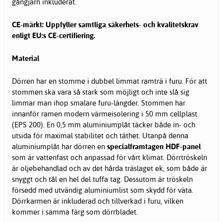
gångjärn inkluderat.
CE-märkt: Uppfyller samtliga säkerhets- och kvalitetskrav
enligt EU:s CE-certifiering.
Material
Dörren har en stomme i dubbel limmat ramträ i furu. För att
stommen ska vara så stark som möjligt och inte slå sig
limmar man ihop smalare furu-längder. Stommen har
innanför ramen modern värmeisolering i 50 mm cellplast
(EPS 200). En 0,5 mm aluminiumplåt täcker både in- och
utsida för maximal stabilitet och täthet. Utanpå denna
aluminiumplåt har dörren en
specialframtagen HDF-panel
som är vattenfast och anpassad för vårt klimat. Dörrtröskeln
är oljebehandlad och av det hårda träslaget ek, som både är
snyggt och tål en hel del tuffa tag. Dessutom är tröskeln
försedd med utvändig aluminiumlist som skydd för väta.
Dörrkarmen är inkluderad och tillverkad i furu, vilken
kommer i samma färg som dörrbladet.