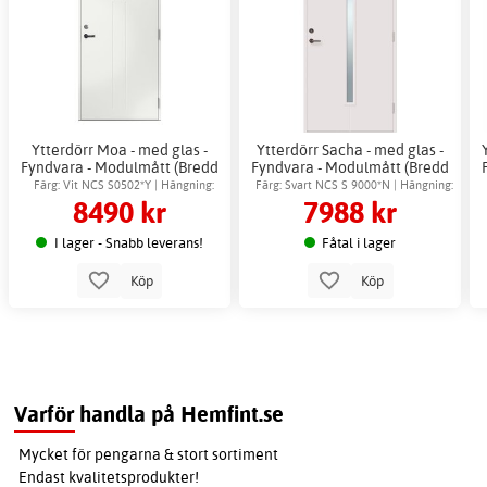
Ytterdörr Moa - med glas -
Ytterdörr Sacha - med glas -
Fyndvara - Modulmått (Bredd
Fyndvara - Modulmått (Bredd
| Höjd dm): 8x21
| Höjd dm): 10x21
Färg: Vit NCS S0502*Y | Hängning:
Färg: Svart NCS S 9000*N | Hängning:
8490 kr
7988 kr
Högerhängd
Vänsterhängd
I lager - Snabb leverans!
Fåtal i lager
Köp
Köp
Varför handla på Hemfint.se
Mycket för pengarna & stort sortiment
Endast kvalitetsprodukter!