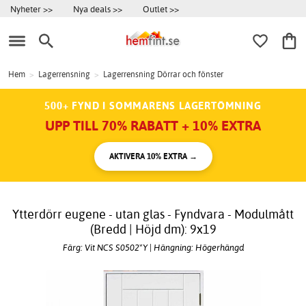
Nyheter >>
Nya deals >>
Outlet >>
Hem
>
Lagerrensning
>
Lagerrensning Dörrar och fönster
500+ FYND I SOMMARENS LAGERTÖMNING
UPP TILL 70% RABATT + 10% EXTRA
AKTIVERA 10% EXTRA →
Ytterdörr eugene - utan glas - Fyndvara - Modulmått
(Bredd | Höjd dm): 9x19
Färg: Vit NCS S0502*Y | Hängning: Högerhängd