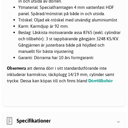
in och utsida av dörren.
Ytmaterial: Specialframtagen 4 mm vattenfast HDF
panel. Spårad/mönstrat på både in och utsida.
Tröskel: Oljad ek-tröskel med utvändig aluminiumlist
Karm: Karmdjup är 92 mm.
Beslag: Låskista motsvarande assa 8765 (exkl. cylindrar
och tillbehör). 3 st tappbärande gångjärn 3248 KS/KV.
Gångjärnen är justerbara både på höjdled och
manuellt för bästa injustering.
Garanti: Dörrarna har 10 års formgaranti
Observera
att denna dörr i sitt standardutförande inte
inkluderar karmskruv, täckplugg 14/19 mm, cylinder samt
trycke. Dessa kan köpas till och finns bland
Dörrtillbehör
Specifikationer