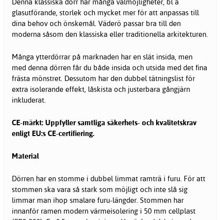
Denna klassiska dörr har många valmöjligheter, bl a
glasutförande, storlek och mycket mer för att anpassas till
dina behov och önskemål. Väderö passar bra till den
moderna såsom den klassiska eller traditionella arkitekturen.
Många ytterdörrar på marknaden har en slät insida, men
med denna dörren får du både insida och utsida med det fina
frästa mönstret. Dessutom har den dubbel tätningslist för
extra isolerande effekt, låskista och justerbara gångjärn
inkluderat.
CE-märkt: Uppfyller samtliga säkerhets- och kvalitetskrav
enligt EU:s CE-certifiering.
Material
Dörren har en stomme i dubbel limmat ramträ i furu. För att
stommen ska vara så stark som möjligt och inte slå sig
limmar man ihop smalare furu-längder. Stommen har
innanför ramen modern värmeisolering i 50 mm cellplast