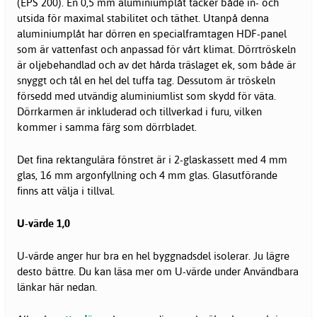
(EPS 200). En 0,5 mm aluminiumplåt täcker både in- och
utsida för maximal stabilitet och täthet. Utanpå denna
aluminiumplåt har dörren en specialframtagen HDF-panel
som är vattenfast och anpassad för vårt klimat. Dörrtröskeln
är oljebehandlad och av det hårda träslaget ek, som både är
snyggt och tål en hel del tuffa tag. Dessutom är tröskeln
försedd med utvändig aluminiumlist som skydd för väta.
Dörrkarmen är inkluderad och tillverkad i furu, vilken
kommer i samma färg som dörrbladet.
Det fina rektangulära fönstret är i 2-glaskassett med 4 mm
glas, 16 mm argonfyllning och 4 mm glas. Glasutförande
finns att välja i tillval.
U-värde 1,0
U-värde anger hur bra en hel byggnadsdel isolerar. Ju lägre
desto bättre. Du kan läsa mer om U-värde under Användbara
länkar här nedan.