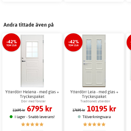
Andra tittade även på
-42%
-42%
TOM 15/8
TOM 15/8
Ytterdörr Helena - med glas +
Ytterdörr Leia - med glas +
Tryckespaket
Tryckespaket
Dörr med fönster
Traditionell ytterdörr
6795 kr
10195 kr
11695 kr
17695 kr
I lager - Snabb leverans!
Tillverkningsvara