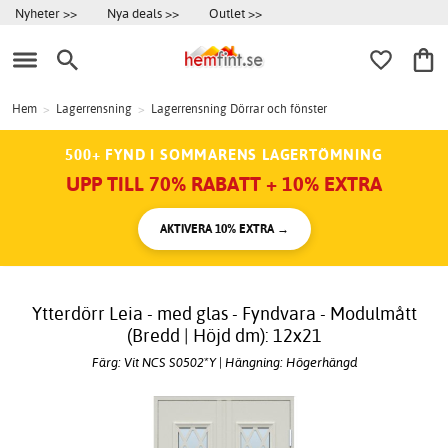
Nyheter >>
Nya deals >>
Outlet >>
Hem
>
Lagerrensning
>
Lagerrensning Dörrar och fönster
500+ FYND I SOMMARENS LAGERTÖMNING
UPP TILL 70% RABATT + 10% EXTRA
AKTIVERA 10% EXTRA →
Ytterdörr Leia - med glas - Fyndvara - Modulmått
(Bredd | Höjd dm): 12x21
Färg: Vit NCS S0502*Y | Hängning: Högerhängd