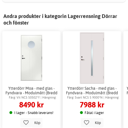
Andra produkter i kategorin Lagerrensning Dörrar
och fönster
Ytterdörr Moa - med glas -
Ytterdörr Sacha - med glas -
Fyndvara - Modulmått (Bredd
Fyndvara - Modulmått (Bredd
| Höjd dm): 8x21
| Höjd dm): 10x21
Färg: Vit NCS S0502*Y | Hängning:
Färg: Svart NCS S 9000*N | Hängning:
8490 kr
7988 kr
Högerhängd
Vänsterhängd
I lager - Snabb leverans!
Fåtal i lager
Köp
Köp