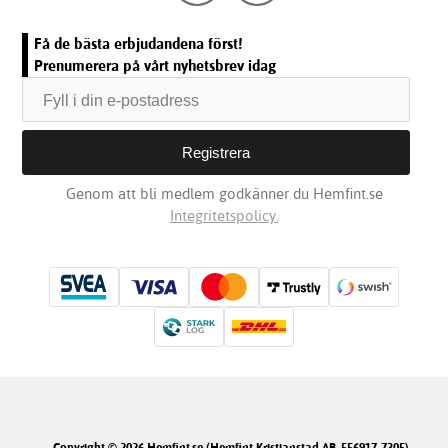
Få de bästa erbjudandena först!
Prenumerera på vårt nyhetsbrev idag
Genom att bli medlem godkänner du Hemfint.se
Integritetspolicy.
Copyright © 2026 Hemfint.se (Hemfint Kristianstad AB, 556917-7305).