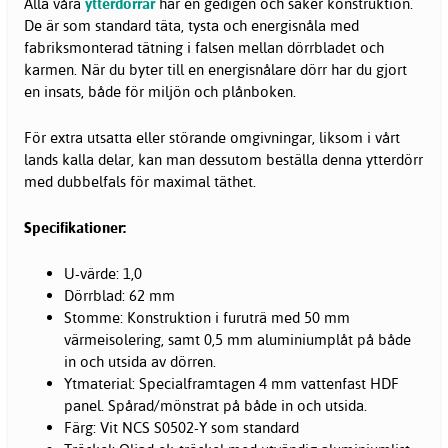
Alla våra
ytterdörrar
har en gedigen och säker konstruktion.
De är som standard täta, tysta och energisnåla med
fabriksmonterad tätning i falsen mellan dörrbladet och
karmen. När du byter till en energisnålare dörr har du gjort
en insats, både för miljön och plånboken.
För extra utsatta eller störande omgivningar, liksom i vårt
lands kalla delar, kan man dessutom beställa denna ytterdörr
med dubbelfals för maximal täthet.
Specifikationer:
U-värde: 1,0
Dörrblad: 62 mm
Stomme: Konstruktion i furuträ med 50 mm
värmeisolering, samt 0,5 mm aluminiumplåt på både
in och utsida av dörren.
Ytmaterial: Specialframtagen 4 mm vattenfast HDF
panel. Spårad/mönstrat på både in och utsida.
Färg: Vit NCS S0502-Y som standard