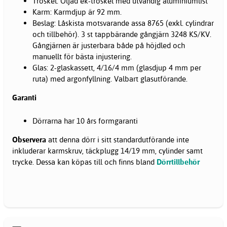
Tröskel: Oljad ek-tröskel med utvändig aluminiumlist
Karm: Karmdjup är 92 mm.
Beslag: Låskista motsvarande assa 8765 (exkl. cylindrar
och tillbehör). 3 st tappbärande gångjärn 3248 KS/KV.
Gångjärnen är justerbara både på höjdled och
manuellt för bästa injustering.
Glas: 2-glaskassett, 4/16/4 mm (glasdjup 4 mm per
ruta) med argonfyllning. Valbart glasutförande.
Garanti
Dörrarna har 10 års formgaranti
Observera
att denna dörr i sitt standardutförande inte
inkluderar karmskruv, täckplugg 14/19 mm, cylinder samt
trycke. Dessa kan köpas till och finns bland
Dörrtillbehör