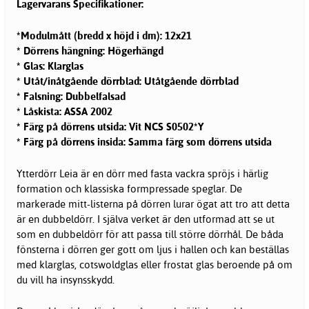
Lagervarans Specifikationer:
*Modulmått (bredd x höjd i dm): 12x21
* Dörrens hängning: Högerhängd
* Glas: Klarglas
* Utåt/inåtgående dörrblad: Utåtgående dörrblad
* Falsning: Dubbelfalsad
* Låskista: ASSA 2002
* Färg på dörrens utsida: Vit NCS S0502*Y
* Färg på dörrens insida: Samma färg som dörrens utsida
Ytterdörr Leia är en dörr med fasta vackra spröjs i härlig
formation och klassiska formpressade speglar. De
markerade mitt-listerna på dörren lurar ögat att tro att detta
är en dubbeldörr. I själva verket är den utformad att se ut
som en dubbeldörr för att passa till större dörrhål. De båda
fönsterna i dörren ger gott om ljus i hallen och kan beställas
med klarglas, cotswoldglas eller frostat glas beroende på om
du vill ha insynsskydd.