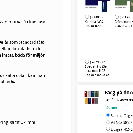
( +1895 kr )
( +1895 k
esto bättre. Du kan läsa
Kornblå NCS
Grönumbra 
S6030-R70B
S5020-G30Y
e är som standard täta,
mellan dörrbladet och
 insats, både för miljön
( +2295 kr )
Specialfärg (Se
lista med NCS-
ands kalla delar, kan man
kod och maila oss
efter order)
l täthet.
Färg på dörr
Det finns även mö
Läs mer
Samma färg so
ring, samt 0,4 mm
Vit NCS S0502-
Ljusgrå NCS S3