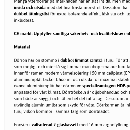
Många ytterdörrar på marknaden har en slät insida, men me
insida och utsida
med det fina frästa mönstret. Dessutom ha
dubbel tätningslist
för extra isolerande effekt, låskista och j
inkluderat.
CE-märkt: Uppfyller samtliga säkerhets- och kvalitetskrav enli
Material
Dörren har en stomme i
dubbel limmat ramträ
i furu. För at
som möjligt och inte slå sig limmar man ihop smalare furu-
innanför ramen modern värmeisolering i 50 mm cellplast (EP
aluminiumplåt täcker både in- och utsida för maximal stabili
denna aluminiumplåt har dörren en
specialframtagen HDF-p
anpassad för vårt klimat. Dörrtröskeln är oljebehandlad och a
som både är snyggt och tål en hel del tuffa tag. Dessutom är
utvändig aluminiumlist som skydd för väta. Dörrkarmen är ink
furu, vilken kommer i samma färg som dörrbladet.
Fönster i
välisolerad 2-glaskassett
med 16 mm argonfyllning 