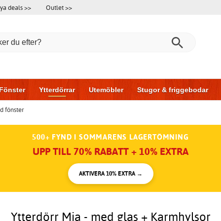
ya deals >>
Outlet >>
Fönster
Ytterdörrar
Utemöbler
Stugor & friggebodar
d fönster
l & garage
Hus & bygg
Förvaring
Skjutdörrar
500+ FYND I SOMMARENS LAGERTÖMNING
UPP TILL 70% RABATT + 10% EXTRA
AKTIVERA 10% EXTRA →
Ytterdörr Mia - med glas + Karmhylsor