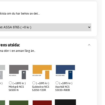
kista om du har behov av det...
ens utsida:
a dörr i en annan färg än..
r )
( +1895 kr )
( +1895 kr )
( +1895 kr )
Mörkgrå NCS
Guldockra NCS
Azurblå NCS
S6500-N
S2050-Y20R
S5030–R80B