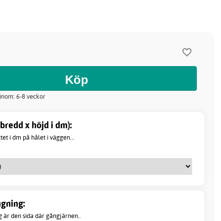
 inom: 6-8 veckor
bredd x höjd i dm):
t i dm på hålet i väggen...
gning:
 är den sida där gångjärnen..