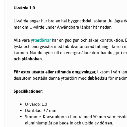
U-värde 1,0
U-värde anger hur bra en hel byggnadsdel isolerar. Ju lägre d
mer om U-värde under Användbara länkar här nedan.
Alla våra
ytterdörrar
har en gedigen och säker konstruktion. D
tysta och energisnåla med fabriksmonterad tätning i falsen 
karmen. När du byter till en energisnålare dörr har du gjort
en
och plånboken.
För extra utsatta eller störande omgivningar
, liksom i vårt l
dessutom beställa denna ytterdörr med
dubbelfals
för maxima
Specifikationer:
U-värde: 1,0
Dörrblad: 62 mm
Stomme: Konstruktion i furuträ med 50 mm värmeisole
aluminiumplåt på både in och utsida av dörren.