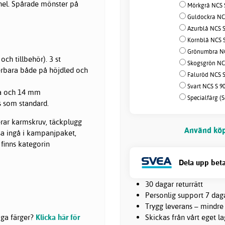
nel. Spårade mönster på
Mörkgrå NCS S
Guldockra NCS
Azurblå NCS S
Kornblå NCS S
Grönumbra NCS
och tillbehör). 3 st
Skogsgrön NCS
erbara både på höjdled och
Faluröd NCS S
Svart NCS S 90
ta och 14 mm
Specialfärg (S
s som standard.
erar karmskruv, täckplugg
Använd köp
ssa ingå i kampanjpaket,
 finns kategorin
Dela upp beta
30 dagar returrätt
Personlig support 7 dag
Trygg leverans – mindre
Skickas från vårt eget l
liga färger?
Klicka här för