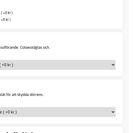
( +0 kr )
+0 kr )
asutförande. Cotswoldglas och..
plåt för att skydda dörrens..