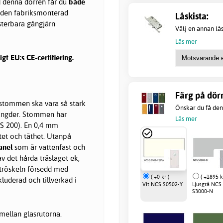
d denna dörren får du
både
r den fabriksmonterad
Låskista:
usterbara gångjärn
Välj en annan lås
Läs mer
gt EU:s CE-certifiering.
Färg på dörr
t stommen ska vara så stark
Önskar du få denn
längder. Stommen har
Läs mer
S 200). En 0,4 mm
tet och täthet. Utanpå
anel
som är vattenfast och
v det hårda träslaget ek,
 tröskeln försedd med
( +0 kr )
( +1895 k
luderad och tillverkad i
Vit NCS S0502-Y
Ljusgrå NCS
S3000-N
mellan glasrutorna.