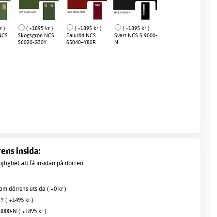
r )
( +1895 kr )
( +1895 kr )
( +1895 kr )
NCS
Skogsgrön NCS
Faluröd NCS
Svart NCS S 9000-
S6020-G30Y
S5040–Y80R
N
ens insida:
jlighet att få insidan på dörren..
m dörrens utsida ( +0 kr )
Y ( +1495 kr )
000-N ( +1895 kr )