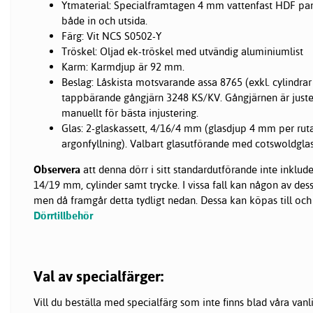
Ytmaterial: Specialframtagen 4 mm vattenfast HDF pa
både in och utsida.
Färg: Vit NCS S0502-Y
Tröskel: Oljad ek-tröskel med utvändig aluminiumlist
Karm: Karmdjup är 92 mm.
Beslag: Låskista motsvarande assa 8765 (exkl. cylindrar 
tappbärande gångjärn 3248 KS/KV. Gångjärnen är just
manuellt för bästa injustering.
Glas: 2-glaskassett, 4/16/4 mm (glasdjup 4 mm per ru
argonfyllning). Valbart glasutförande med cotswoldgla
Observera
att denna dörr i sitt standardutförande inte inklud
14/19 mm, cylinder samt trycke. I vissa fall kan någon av de
men då framgår detta tydligt nedan. Dessa kan köpas till och
Dörrtillbehör
Val av specialfärger:
Vill du beställa med specialfärg som inte finns blad våra van