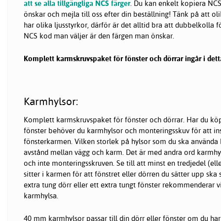
att se alla tillgängliga NCS färger
. Du kan enkelt kopiera NCS
önskar och mejla till oss efter din beställning! Tänk på att 
har olika ljusstyrkor, därför är det alltid bra att dubbelkolla 
NCS kod man väljer är den färgen man önskar.
Komplett karmskruvspaket för fönster och dörrar ingår i dett
Karmhylsor:
Komplett karmskruvspaket för fönster och dörrar. Har du köpt
fönster behöver du karmhylsor och monteringsskuv för att ins
fönsterkarmen. Vilken storlek på hylsor som du ska använda 
avstånd mellan vägg och karm. Det är med andra ord karmhyl
och inte monteringsskruven. Se till att minst en tredjedel (e
sitter i karmen för att fönstret eller dörren du sätter upp ska s
extra tung dörr eller ett extra tungt fönster rekommenderar vi
karmhylsa.
40 mm karmhylsor passar till din dörr eller fönster om du ha