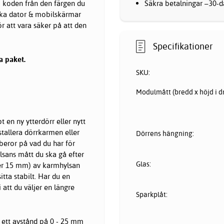
Säkra betalningar –30-da
 koden från den färgen du
olika dator & mobilskärmar
för att vara säker på att den
Specifikationer
a paket.
SKU:
Modulmått (bredd x höjd i d
 en ny ytterdörr eller nytt
tallera dörrkarmen eller
Dörrens hängning:
beror på vad du har för
sans mått du ska gå efter
Glas:
ller 15 mm) av karmhylsan
itta stabilt. Har du en
 att du väljer en längre
Sparkplåt:
r ett avstånd på 0 - 25 mm