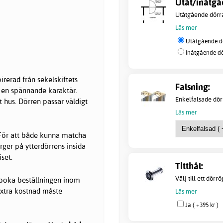
Utåt/inåtgå
Utåtgående dörra
Läs mer
Utåtgående dö
Inåtgående dö
irerad från sekelskiftets
Falsning:
 en spännande karaktär.
Enkelfalsade dörr
tt hus. Dörren passar väldigt
Läs mer
ör att både kunna matcha
ärger på ytterdörrens insida
riset.
Titthål:
Välj till ett dörr
avboka beställningen inom
extra kostnad måste
Läs mer
Ja ( +395 kr )