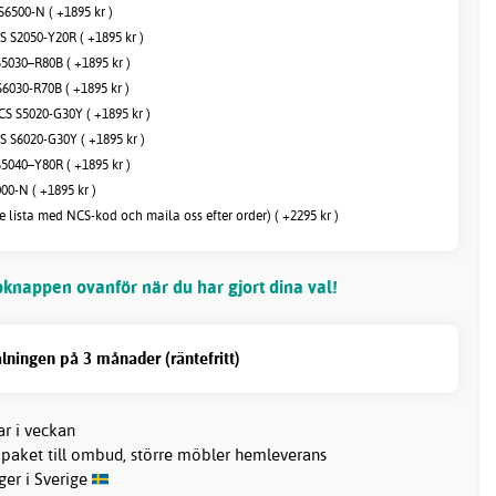
6500-N ( +1895 kr )
 S2050-Y20R ( +1895 kr )
5030–R80B ( +1895 kr )
6030-R70B ( +1895 kr )
 S5020-G30Y ( +1895 kr )
 S6020-G30Y ( +1895 kr )
5040–Y80R ( +1895 kr )
00-N ( +1895 kr )
e lista med NCS-kod och maila oss efter order) ( +2295 kr )
knappen ovanför när du har gjort dina val!
lningen på 3 månader (räntefritt)
ar i veckan
 paket till ombud, större möbler hemleverans
ager i Sverige