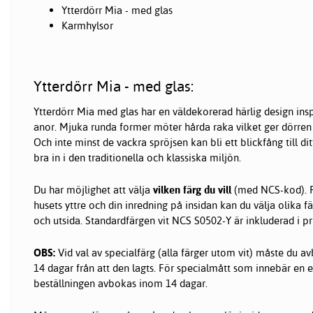
Ytterdörr Mia - med glas
Karmhylsor
Ytterdörr Mia - med glas:
Ytterdörr Mia med glas har en väldekorerad härlig design insp
anor. Mjuka runda former möter hårda raka vilket ger dörren
Och inte minst de vackra spröjsen kan bli ett blickfång till di
bra in i den traditionella och klassiska miljön.
Du har möjlighet att välja
vilken färg du vill
(med NCS-kod). F
husets yttre och din inredning på insidan kan du välja olika f
och utsida. Standardfärgen vit NCS S0502-Y är inkluderad i p
OBS:
Vid val av specialfärg (alla färger utom vit) måste du 
14 dagar från att den lagts. För specialmått som innebär en 
beställningen avbokas inom 14 dagar.