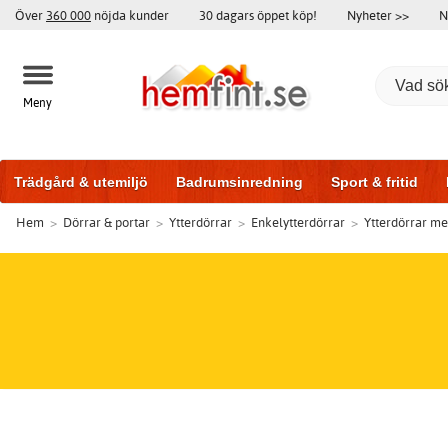
Över
360 000
nöjda kunder
30 dagars öppet köp!
Nyheter >>
N
Meny
Trädgård & utemiljö
Badrumsinredning
Sport & fritid
Hem
>
Dörrar & portar
>
Ytterdörrar
>
Enkelytterdörrar
>
Ytterdörrar me
Badrumsmöbler
Träningsutrustning
Garageportar
Bi