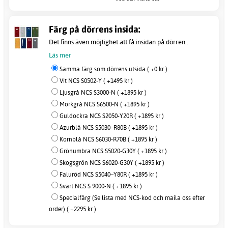
efter order)
Färg på dörrens insida:
Det finns även möjlighet att få insidan på dörren..
Läs mer
Samma färg som dörrens utsida ( +0 kr )
Vit NCS S0502-Y ( +1495 kr )
Ljusgrå NCS S3000-N ( +1895 kr )
Mörkgrå NCS S6500-N ( +1895 kr )
Guldockra NCS S2050-Y20R ( +1895 kr )
Azurblå NCS S5030–R80B ( +1895 kr )
Kornblå NCS S6030-R70B ( +1895 kr )
Grönumbra NCS S5020-G30Y ( +1895 kr )
Skogsgrön NCS S6020-G30Y ( +1895 kr )
Faluröd NCS S5040–Y80R ( +1895 kr )
Svart NCS S 9000-N ( +1895 kr )
Specialfärg (Se lista med NCS-kod och maila oss efter
order) ( +2295 kr )