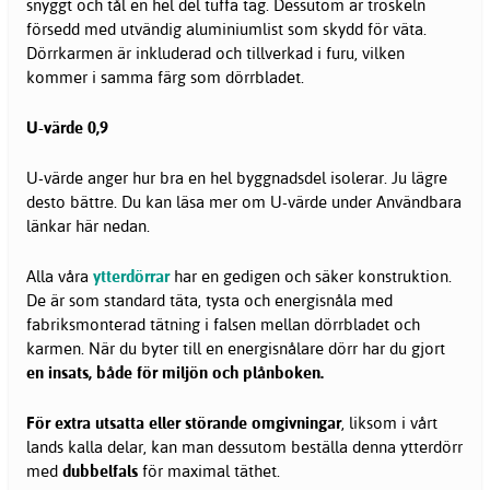
snyggt och tål en hel del tuffa tag. Dessutom är tröskeln
försedd med utvändig aluminiumlist som skydd för väta.
Dörrkarmen är inkluderad och tillverkad i furu, vilken
kommer i samma färg som dörrbladet.
U-värde 0,9
U-värde anger hur bra en hel byggnadsdel isolerar. Ju lägre
desto bättre. Du kan läsa mer om U-värde under Användbara
länkar här nedan.
Alla våra
ytterdörrar
har en gedigen och säker konstruktion.
De är som standard täta, tysta och energisnåla med
fabriksmonterad tätning i falsen mellan dörrbladet och
karmen. När du byter till en energisnålare dörr har du gjort
en insats, både för miljön och plånboken.
För extra utsatta eller störande omgivningar
, liksom i vårt
lands kalla delar, kan man dessutom beställa denna ytterdörr
med
dubbelfals
för maximal täthet.