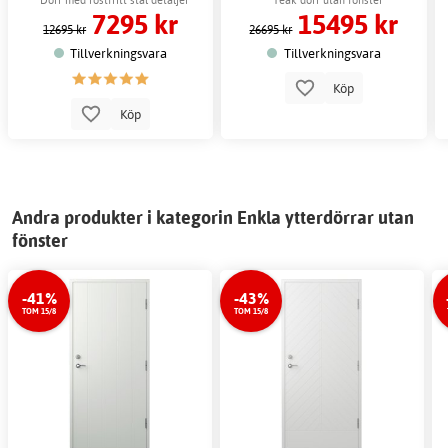
7295 kr
15495 kr
12695 kr
26695 kr
Tillverkningsvara
Tillverkningsvara
Köp
Köp
Andra produkter i kategorin Enkla ytterdörrar utan
fönster
-41%
-43%
TOM 15/8
TOM 15/8