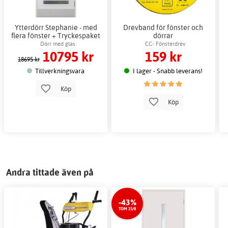
Ytterdörr Stephanie - med
Drevband för fönster och
flera fönster + Tryckespaket
dörrar
Dörr med glas
CC- Fönsterdrev
10795 kr
159 kr
18695 kr
Tillverkningsvara
I lager - Snabb leverans!
Köp
Köp
Andra tittade även på
-43%
TOM 15/8