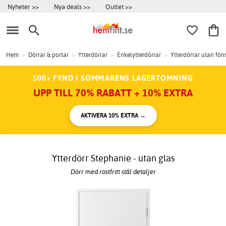
Nyheter >>
Nya deals >>
Outlet >>
Hem
>
Dörrar & portar
>
Ytterdörrar
>
Enkelytterdörrar
>
Ytterdörrar utan fön
500+ FYND I SOMMARENS LAGERTÖMNING
UPP TILL 70% RABATT + 10% EXTRA
AKTIVERA 10% EXTRA →
Ytterdörr Stephanie - utan glas
Dörr med rostfritt stål detaljer