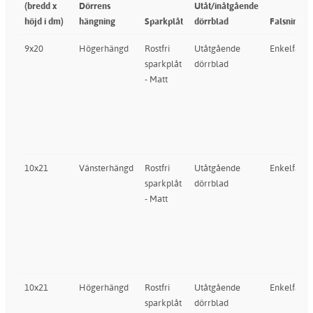
(bredd x
Dörrens
Utåt/inåtgående
höjd i dm)
hängning
Sparkplåt
dörrblad
Falsning
9x20
Högerhängd
Rostfri
Utåtgående
Enkelfalsa
sparkplåt
dörrblad
- Matt
10x21
Vänsterhängd
Rostfri
Utåtgående
Enkelfalsa
sparkplåt
dörrblad
- Matt
10x21
Högerhängd
Rostfri
Utåtgående
Enkelfalsa
sparkplåt
dörrblad