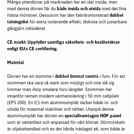
Många ytterdörrar på marknaden har en slät insida, men
med denna dörren får du
både insida och utsida
med det fina
frästa mönstret. Dessutom har den fabriksmonterad
dubbel
tätningslist
för extra isolerande effekt, låskista och justerbara
gångjärn inkluderat.
CE-märkt: Uppfyller samtliga säkerhets- och kvalitetskrav
enligt EU:s CE-certifiering.
Material
Dörren har en stomme i
dubbel limmat ramträ
i furu. För att
stommen ska vara så stark som möjligt och inte slå sig
limmar man ihop smalare furu-längder. Stommen har
innanför ramen modern värmeisolering i 50 mm cellplast
(EPS 200). En 0,5 mm aluminiumplåt täcker både in- och
utsida för maximal stabilitet och täthet. Utanpå denna
aluminiumplåt har dörren en
specialframtagen HDF-panel
som är vattenfast och anpassad för vårt klimat. Dörrtröskeln
är oljebehandlad och av det hårda träslaget ek, som både är