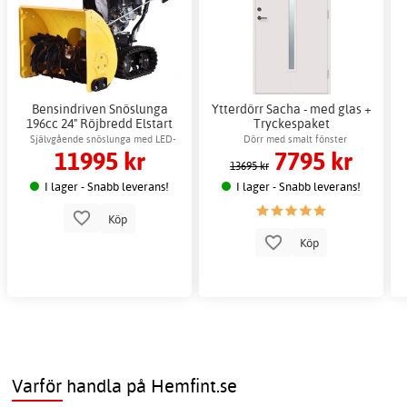
Bensindriven Snöslunga
Ytterdörr Sacha - med glas +
196cc 24" Röjbredd Elstart
Tryckespaket
Tvåsteg
Självgående snöslunga med LED-
Dörr med smalt fönster
11995 kr
7795 kr
strålkastare
13695 kr
I lager - Snabb leverans!
I lager - Snabb leverans!
Köp
Köp
Varför handla på Hemfint.se