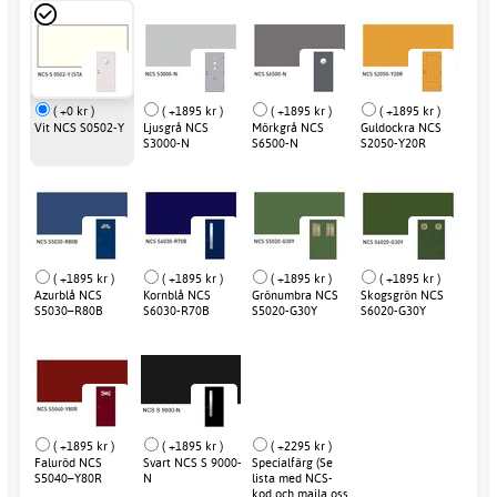
( +0 kr )
( +1895 kr )
( +1895 kr )
( +1895 kr )
Vit NCS S0502-Y
Ljusgrå NCS
Mörkgrå NCS
Guldockra NCS
S3000-N
S6500-N
S2050-Y20R
( +1895 kr )
( +1895 kr )
( +1895 kr )
( +1895 kr )
Azurblå NCS
Kornblå NCS
Grönumbra NCS
Skogsgrön NCS
S5030–R80B
S6030-R70B
S5020-G30Y
S6020-G30Y
( +1895 kr )
( +1895 kr )
( +2295 kr )
Faluröd NCS
Svart NCS S 9000-
Specialfärg (Se
S5040–Y80R
N
lista med NCS-
kod och maila oss