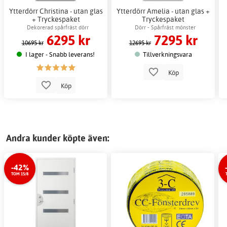
Ytterdörr Christina - utan glas
Ytterdörr Amelia - utan glas +
+ Tryckespaket
Tryckespaket
Dekorerad spårfräst dörr
Dörr - Spårfräst mönster
6295 kr
7295 kr
10695 kr
12695 kr
I lager - Snabb leverans!
Tillverkningsvara
Köp
Köp
Andra kunder köpte även:
-42%
TOM 15/8