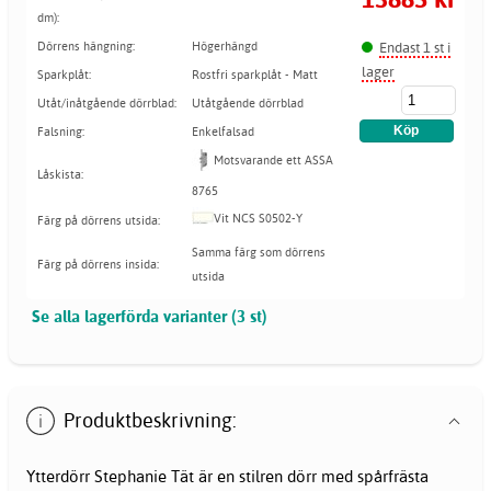
dm):
Endast 1 st i
Dörrens hängning:
Högerhängd
lager
Sparkplåt:
Rostfri sparkplåt - Matt
Utåt/inåtgående dörrblad:
Utåtgående dörrblad
Falsning:
Enkelfalsad
Motsvarande ett ASSA
Låskista:
8765
Vit NCS S0502-Y
Färg på dörrens utsida:
Samma färg som dörrens
Färg på dörrens insida:
utsida
Se alla lagerförda varianter (3 st)
Produktbeskrivning:
Ytterdörr Stephanie Tät är en stilren dörr med spårfrästa