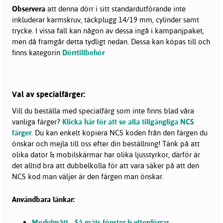
Observera
att denna dörr i sitt standardutförande inte
inkluderar karmskruv, täckplugg 14/19 mm, cylinder samt
trycke. I vissa fall kan någon av dessa ingå i kampanjpaket,
men då framgår detta tydligt nedan. Dessa kan köpas till och
finns kategorin
Dörrtillbehör
Val av specialfärger:
Vill du beställa med specialfärg som inte finns blad våra
vanliga färger?
Klicka här för att se alla tillgängliga NCS
färger
. Du kan enkelt kopiera NCS koden från den färgen du
önskar och mejla till oss efter din beställning! Tänk på att
olika dator & mobilskärmar har olika ljusstyrkor, därför är
det alltid bra att dubbelkolla för att vara säker på att den
NCS kod man väljer är den färgen man önskar.
Användbara länkar:
Modulmått - Så mäts fönster & ytterdörrar