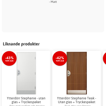
- Matt
Liknande produkter
-43%
-42%
TOM 15/8
TOM 15/8
Ytterdörr Stephanie - utan
Ytterdörr Stephanie Teak -
glas + Tryckespaket
Utan glas + Tryckespaket
Dörr med rostfritt stål detaljer
Teak dörr utan fönster