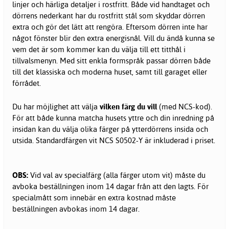
linjer och härliga detaljer i rostfritt. Både vid handtaget och
dörrens nederkant har du rostfritt stål som skyddar dörren
extra och gör det lätt att rengöra. Eftersom dörren inte har
något fönster blir den extra energisnål. Vill du ändå kunna se
vem det är som kommer kan du välja till ett titthål i
tillvalsmenyn. Med sitt enkla formspråk passar dörren både
till det klassiska och moderna huset, samt till garaget eller
förrådet.
Du har möjlighet att välja
vilken färg du vill
(med NCS-kod).
För att både kunna matcha husets yttre och din inredning på
insidan kan du välja olika färger på ytterdörrens insida och
utsida. Standardfärgen vit NCS S0502-Y är inkluderad i priset.
OBS:
Vid val av specialfärg (alla färger utom vit) måste du
avboka beställningen inom 14 dagar från att den lagts. För
specialmått som innebär en extra kostnad måste
beställningen avbokas inom 14 dagar.