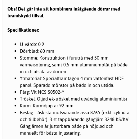
Obs! Det går inte att kombinera inåtgående dörrar med
brandskydd tillval.
Specifikationer:
U-värde: 0,9
Dörrblad: 60 mm
Stomme: Konstruktion i furuträ med 50 mm
värmeisolering, samt 0,5 mm aluminiumplåt på både
in och utsida av dörren.
Ytmaterial: Specialframtagen 4 mm vattenfast HDF
panel. Spårade mönster på både in och utsida.
Färg: Vit NCS S0502-Y
Tröskel: Oljad ek-tröskel med utvändig aluminiumlist
Karm: Karmdjup är 92 mm.
Beslag: Låskista motsvarande assa 8765 (exkl. cylindrar
och tillbehör). 3 st tappbärande gångjärn 3248 KS/KV.
Gångjärnen är justerbara både på höjdled och
manuellt för bästa injustering.