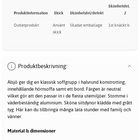
Skönhetsfel/defek
Produktinformation
Skick
Skönhetsfel/defekt
2
Outletprodukt
Använt
Skadat emballage
1st knäckt ben
skick
Produktbeskrivning:
Alsjö ger dig en klassisk soffgrupp i halvrund konstrotting,
innehållande hörnsoffa samt ett bord. Färgen är neutral
vilket gör att den passar in i de flesta utemiljöer. Stomme i
väderbeständig aluminium. Sköna sittdynor klädda med grått
tyg. Här kan du tillbringa många lata stunder med familj och
vänner.
Material & dimensioner