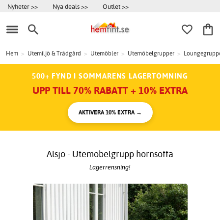
Nyheter >>
Nya deals >>
Outlet >>
Hem
>
Utemiljö & Trädgård
>
Utemöbler
>
Utemöbelgrupper
>
Loungegrupp
500+ FYND I SOMMARENS LAGERTÖMNING
UPP TILL 70% RABATT + 10% EXTRA
AKTIVERA 10% EXTRA →
Alsjö - Utemöbelgrupp hörnsoffa
Lagerrensning!