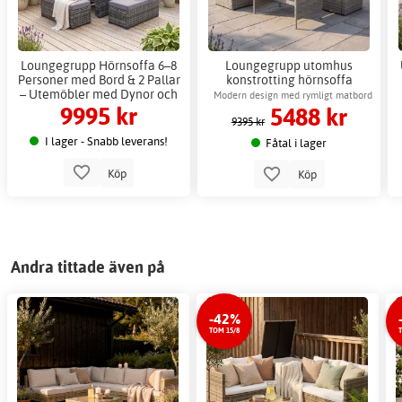
Loungegrupp Hörnsoffa 6–8
Loungegrupp utomhus
Personer med Bord & 2 Pallar
konstrotting hörnsoffa
– Utemöbler med Dynor och
Gardeney Moreno +
Modern design med rymligt matbord
9995 kr
5488 kr
Härdat Glas
Möbelvård
för familjen
9395 kr
I lager - Snabb leverans!
Fåtal i lager
Köp
Köp
Andra tittade även på
-42%
TOM 15/8