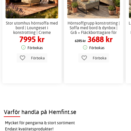
Stor utomhus hörnsoffa med
Hörnsoffgrupp konstrotting |
L
bord | Loungeset i
Soffa med bord & dynbox |
konstrotting | Creme
Grå + Fläckborttagare för
7995 kr
3688 kr
möbler
6395 kr
Förbokas
Förbokas
Förboka
Förboka
Varför handla på Hemfint.se
Mycket för pengarna & stort sortiment
Endast kvalitetsprodukter!