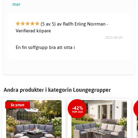
mer
(5 av 5) av Ralfh Erling Norrman -
Verifierad köpare
2023-08-09
En fin soffgrupp bra att sitta i
Andra produkter i kategorin Loungegrupper
Se priset
-42%
TOM 15/8