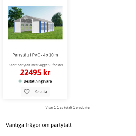
Partytält i PVC - 4 x 10 m
Stort partytält med väggar & fönster
22495 kr
Beställningsvara
Se alla
Visar
1-1
av totalt
1
produkter
Vanliga frågor om partytält