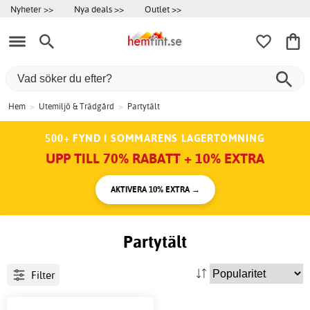
Nyheter >>
Nya deals >>
Outlet >>
Hem
>
Utemiljö & Trädgård
>
Partytält
500+ FYND I SOMMARENS LAGERTÖMNING
UPP TILL 70% RABATT + 10% EXTRA
AKTIVERA 10% EXTRA →
Partytält
Filter