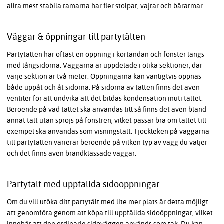
allra mest stabila ramarna har fler stolpar, vajrar och bärarmar.
Väggar & öppningar till partytälten
Partytälten har oftast en öppning i kortändan och fönster längs
med långsidorna. Väggarna är uppdelade i olika sektioner, där
varje sektion är två meter. Öppningarna kan vanligtvis öppnas
både uppåt och åt sidorna. På sidorna av tälten finns det även
ventiler för att undvika att det bildas kondensation inuti tältet.
Beroende på vad tältet ska användas till så finns det även bland
annat tält utan spröjs på fönstren, vilket passar bra om tältet till
exempel ska användas som visningstält. Tjockleken på väggarna
till partytälten varierar beroende på vilken typ av vägg du väljer
och det finns även brandklassade väggar.
Partytält med uppfällda sidoöppningar
Om du vill utöka ditt partytält med lite mer plats är detta möjligt
att genomföra genom att köpa till uppfällda sidoöppningar, vilket
innebär att den ordinarie sidoväggen används som tak. Du kan