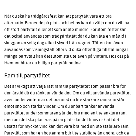
När du ska ha trädgårdsfest kan ett partytält vara ett bra
alternativ. Beroende på plats och behov kan du välja om du vill ha
ett stort partytält eller ett som är lite mindre. Förutom fester kan
det också användas som trädgårdstält där du kan äta en måltid i
skuggan en solig dag eller i skydd från regnet. Tälten kan även
användas som visningstält eller vid olika offentliga tillställningar.
Många partytält kan dessutom stå ute även på vintern. Hos oss på
Hemfint hittar du billiga partytält online.
Ram till partytältet
Det är viktigt att välja rätt ram till partytältet som passar bra för
den årstid då du tänkt använda det. Om du vill använda partytältet
även under vintern är det bra med en lite starkare ram som står
emot snö och starka vindar. Om du enbart tänker använda
partytältet under sommaren går det bra med en lite enklare ram,
men om det ska placeras på en plats där det finns risk att det
utsätts för mycket vind kan det vara bra med en lite stabilare ram.
Partytält som har en bottenram blir lite stabilare än andra, och de