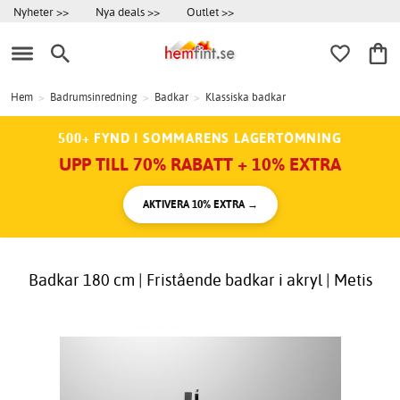
Nyheter >>
Nya deals >>
Outlet >>
Hem
>
Badrumsinredning
>
Badkar
>
Klassiska badkar
500+ FYND I SOMMARENS LAGERTÖMNING
UPP TILL 70% RABATT + 10% EXTRA
AKTIVERA 10% EXTRA →
Badkar 180 cm | Fristående badkar i akryl | Metis