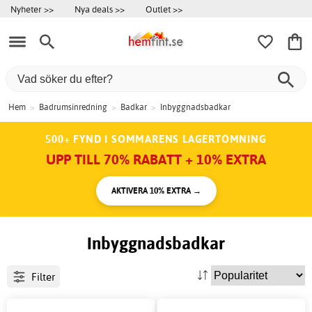
Nyheter >>
Nya deals >>
Outlet >>
Hem
>
Badrumsinredning
>
Badkar
>
Inbyggnadsbadkar
500+ FYND I SOMMARENS LAGERTÖMNING
UPP TILL 70% RABATT + 10% EXTRA
AKTIVERA 10% EXTRA →
Inbyggnadsbadkar
Filter