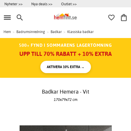
Nyheter >>
Nya deals >>
Outlet >>
Hem
>
Badrumsinredning
>
Badkar
>
Klassiska badkar
500+ FYND I SOMMARENS LAGERTÖMNING
UPP TILL 70% RABATT + 10% EXTRA
AKTIVERA 10% EXTRA →
Badkar Hemera - Vit
170x79x72 cm