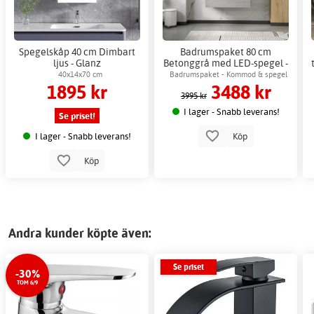
Spegelskåp 40 cm Dimbart
Badrumspaket 80 cm
ljus - Glanz
Betonggrå med LED-spegel -
London + 2.00 x Badrumskrok
40x14x70 cm
Badrumspaket - Kommod & spegel
1895 kr
3488 kr
med LED-belysning
3995 kr
I lager - Snabb leverans!
Se priset!
I lager - Snabb leverans!
Köp
Köp
Andra kunder köpte även:
Se priset
-30%
TOM 6/9