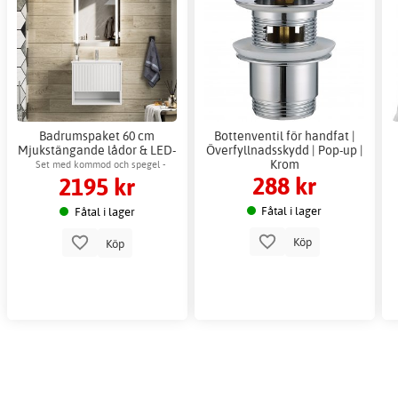
Badrumspaket 60 cm
Bottenventil för handfat |
Mjukstängande lådor & LED-
Överfyllnadsskydd | Pop-up |
spegel - Aurelia
Krom
Set med kommod och spegel -
288 kr
2195 kr
keramiskt tvättställ & dimbar LED-
spegel med anti-fog.
Fåtal i lager
Fåtal i lager
Köp
Köp