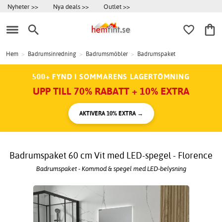
Nyheter >>
Nya deals >>
Outlet >>
Hem
>
Badrumsinredning
>
Badrumsmöbler
>
Badrumspaket
500+ FYND I SOMMARENS LAGERTÖMNING
UPP TILL 70% RABATT + 10% EXTRA
AKTIVERA 10% EXTRA →
Badrumspaket 60 cm Vit med LED-spegel - Florence
Badrumspaket - Kommod & spegel med LED-belysning