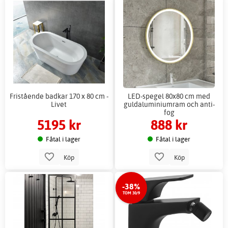
Fristående badkar 170 x 80 cm -
LED-spegel 80x80 cm med
Livet
guldaluminiumram och anti-
fog
5195 kr
888 kr
Fåtal i lager
Fåtal i lager
Köp
Köp
-38%
TOM 30/9