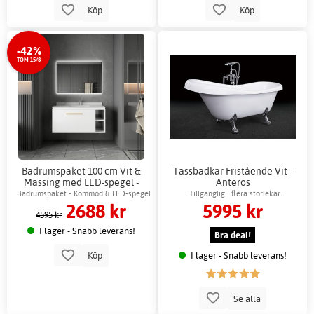
Köp
Köp
-42%
TOM 15/8
Badrumspaket 100 cm Vit &
Tassbadkar Fristående Vit -
Mässing med LED-spegel -
Anteros
Nova + 2.00 x Badrumskrok
Badrumspaket - Kommod & LED-spegel
Tillgänglig i flera storlekar.
2688 kr
5995 kr
4595 kr
I lager - Snabb leverans!
Bra deal!
I lager - Snabb leverans!
Köp
Se alla