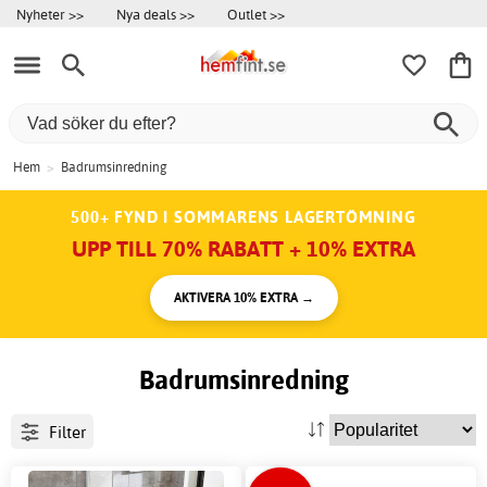
Nyheter >>
Nya deals >>
Outlet >>
Hem
>
Badrumsinredning
500+ FYND I SOMMARENS LAGERTÖMNING
UPP TILL 70% RABATT + 10% EXTRA
AKTIVERA 10% EXTRA →
Badrumsinredning
Filter