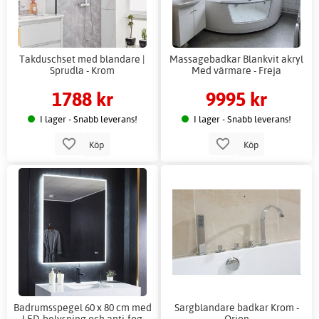
Takduschset med blandare |
Massagebadkar Blankvit akryl
Sprudla - Krom
Med värmare - Freja
1788 kr
9995 kr
I lager - Snabb leverans!
I lager - Snabb leverans!
Köp
Köp
Badrumsspegel 60 x 80 cm med
Sargblandare badkar Krom -
LED-belysning och anti-fog
Orion