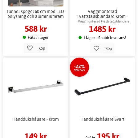
Tunnel-spegel 60 cm med LED-
Väggmonterad
belysning och aluminiumram
Tvättställsblandare Krom -
Tulip
Väggmonterad tvättställsblandare
588 kr
1485 kr
Fåtal i lager
I lager - Snabb leverans!
Köp
Köp
-22%
TOM 30/9
Handdukshållare - Krom
Handdukshållare Svart
149 kr
195 kr
249 kr