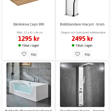
Bänkskiva Capri 890
Bidéblandare Hiacynt - Krom
Mått: 2,5 x 61 x 46 cm
Elegant och funktionell bidéblandare
1295 kr
2495 kr
Fåtal i lager
Fåtal i lager
Köp
Köp
Bubbelbadkar med glasfront &
Duschpanel Hanna – borstat