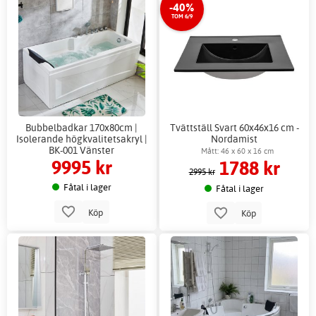
-40%
TOM 6/9
Bubbelbadkar 170x80cm |
Tvättställ Svart 60x46x16 cm -
Isolerande högkvalitetsakryl |
Nordamist
BK-001 Vänster
Mått: 46 x 60 x 16 cm
9995 kr
1788 kr
2995 kr
Fåtal i lager
Fåtal i lager
Köp
Köp