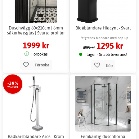
Duschvägg 60x210cm | 6mm
Bidéblandare Hiacynt - Svart
säkerhetsglas | Svarta profiler
Ettgrepps blandare med pop-up
1999 kr
1295 kr
bottenventil
2095 kr
Förbokas
I lager - Snabb leverans!
Förboka
Köp
-39%
TOM 30/9
Badkarsblandare Aros - Krom
Femkantig duschhörna