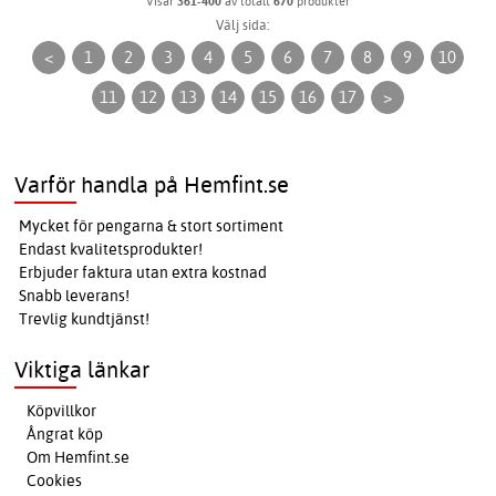
Visar
361-400
av totalt
670
produkter
Välj sida:
<
1
2
3
4
5
6
7
8
9
10
11
12
13
14
15
16
17
>
Varför handla på Hemfint.se
Mycket för pengarna & stort sortiment
Endast kvalitetsprodukter!
Erbjuder faktura utan extra kostnad
Snabb leverans!
Trevlig kundtjänst!
Viktiga länkar
Köpvillkor
Ångrat köp
Om Hemfint.se
Cookies