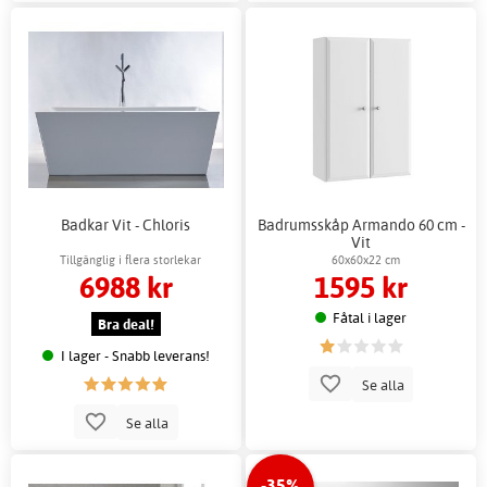
Badkar Vit - Chloris
Badrumsskåp Armando 60 cm -
Vit
Tillgänglig i flera storlekar
60x60x22 cm
6988 kr
1595 kr
Fåtal i lager
Bra deal!
I lager - Snabb leverans!
Se alla
Se alla
-35%