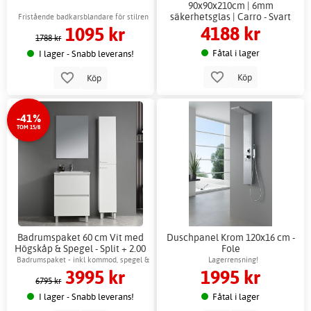
90x90x210cm | 6mm
säkerhetsglas | Carro - Svart
Fristående badkarsblandare för stilren
4188 kr
1095 kr
badrumsinredning
1788 kr
Fåtal i lager
I lager - Snabb leverans!
Köp
Köp
-41%
TOM 15/8
Badrumspaket 60 cm Vit med
Duschpanel Krom 120x16 cm -
Högskåp & Spegel - Split + 2.00
Fole
x Badrumskrok
Badrumspaket - inkl kommod, spegel &
Lagerrensning!
3995 kr
1995 kr
högskåp
6795 kr
I lager - Snabb leverans!
Fåtal i lager