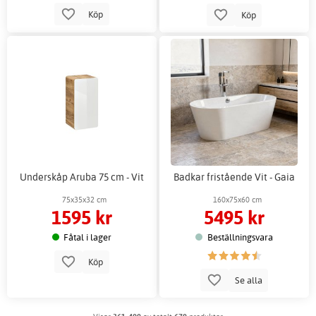
Köp
Köp
Underskåp Aruba 75 cm - Vit
Badkar fristående Vit - Gaia
75x35x32 cm
160x75x60 cm
1595 kr
5495 kr
Fåtal i lager
Beställningsvara
Köp
Se alla