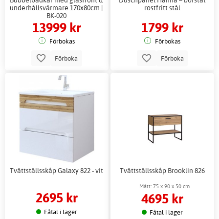
underhållsvärmare 170x80cm |
rostfritt stål
BK-020
13999 kr
1799 kr
Förbokas
Förbokas
Förboka
Förboka
Tvättställsskåp Galaxy 822 - vit
Tvättställsskåp Brooklin 826
Mått: 75 x 90 x 50 cm
2695 kr
4695 kr
Fåtal i lager
Fåtal i lager