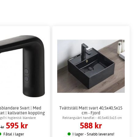
lsblandare Svart | Med
Tvättställ Matt svart 40,5x40,5x15
let | kallvatten koppling
cm - Fjord
gsfri hygienisk blandare
Rektangulärt handfat - 40,5x40,5x15 cm
595 kr
588 kr
 kr
Fåtal i lager
I lager - Snabb leverans!