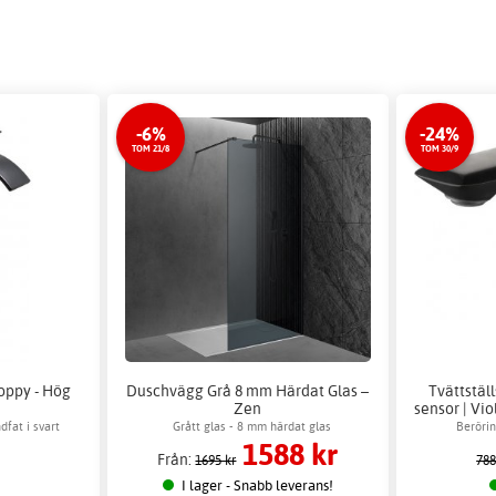
-6%
-24%
TOM 21/8
TOM 30/9
oppy - Hög
Duschvägg Grå 8 mm Härdat Glas –
Tvättstäl
Zen
sensor | Vio
dfat i svart
Grått glas - 8 mm härdat glas
Berörin
1588 kr
Från:
1695 kr
788
I lager - Snabb leverans!