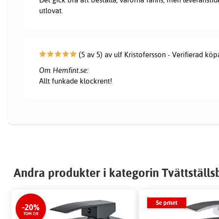
utlovat.
(5 av 5) av ulf Kristofersson - Verifierad köp
Om Hemfint.se:
Allt funkade klockrent!
Andra produkter i kategorin Tvättställ
Se priset
-20%
TOM 7/8