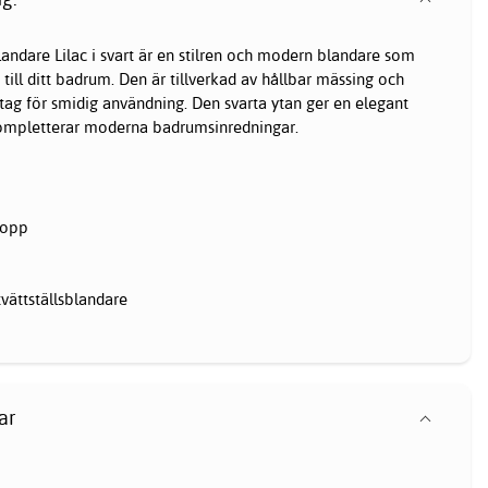
blandare
Lilac i svart är en stilren och modern blandare som
lj till ditt badrum. Den är tillverkad av hållbar mässing och
tag för smidig användning. Den svarta ytan ger en elegant
ompletterar moderna badrumsinredningar.
ropp
ättställsblandare
ar