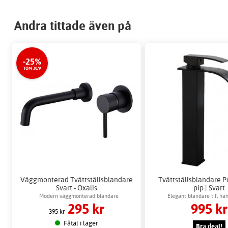
Andra tittade även på
-25%
TOM 30/9
Väggmonterad Tvättställsblandare
Tvättställsblandare P
Svart - Oxalis
pip | Svart
Modern väggmonterad blandare
Elegant blandare till han
295 kr
995 kr
395 kr
Fåtal i lager
Bra deal!