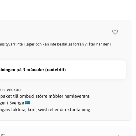
ns tyvärr inte i lager och kan inte beställas förrän vi åter har den i
lningen på 3 månader (räntefritt)
ar i veckan
 paket till ombud, större möbler hemleverans
ager i Sverige
gars faktura, kort, swish eller direktbetalning
g: