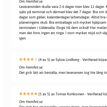
Om Hemfint.se:
Leveranstiden skulle vara 2-6 dagar men blev 12 dagar
själv på terminal och därmed blev det 7 dagar. Bra om d
dagar som gäller, kalenderdagar/arbetsdagar. Alltid bra 
planeringens skull. Bra emballage och mycket hjälpsam
terminalen i Uddevalla. Eloge till dem också! Har mailar 
men det finns ingen att ringa. I stort mycket nöjd och vå
igen.
(4 av 5) av Sylvia Lindberg - Verifierad köpa
Om Hemfint.se:
Det gick lätt att beställa, men leveransen tog lite lång ti
(5 av 5) av Tomas Kohkoinen - Verifierad k
Om Hemfint.se:
Det gick bra att beställa, varorna fanns, men leveranstid