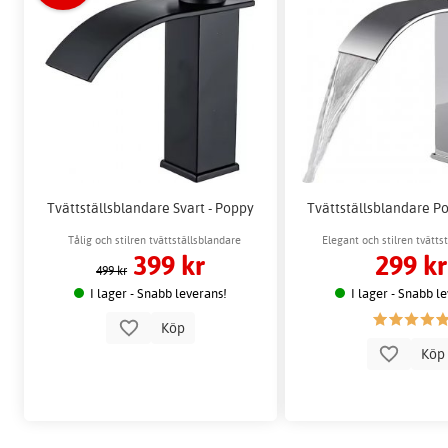
Tvättställsblandare Svart - Poppy
Tvättställsblandare P
Tålig och stilren tvättställsblandare
Elegant och stilren tvätts
399 kr
299 kr
lämplig för modern badr
499 kr
I lager - Snabb leverans!
I lager - Snabb l
Köp
Kö