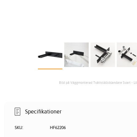
Bild på Väggmonterad Tvättställsblandare Svart - Li
Specifikationer
SKU:
HF62206