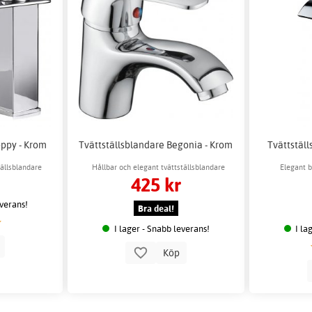
oppy - Krom
Tvättställsblandare Begonia - Krom
Tvättstäl
tällsblandare
Hållbar och elegant tvättställsblandare
Elegant b
425 kr
umsinredning
everans!
Bra deal!
I lager - Snabb leverans!
I la
p
Köp