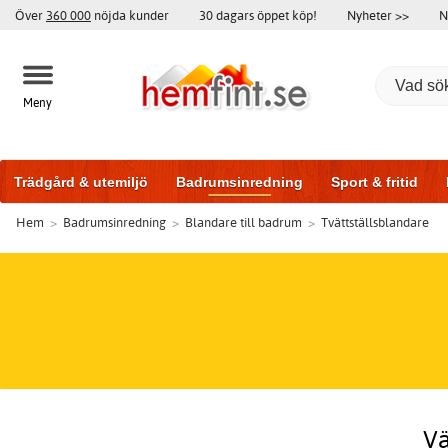
Över
360 000
nöjda kunder
30 dagars öppet köp!
Nyheter >>
N
Meny
Trädgård & utemiljö
Badrumsinredning
Sport & fritid
Hem
>
Badrumsinredning
>
Blandare till badrum
>
Tvättställsblandare
Badrumsmöbler
Träningsutrustning
Garageportar
Bi
Vä