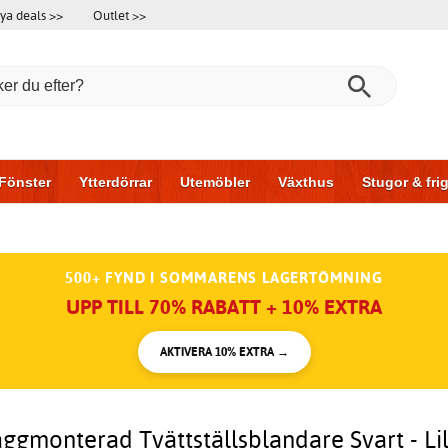
ya deals >>
Outlet >>
Fönster
Ytterdörrar
Utemöbler
Växthus
Stugor & fr
l & garage
Hus & bygg
Förvaring
Skjutdörrar
500+ FYND I SOMMARENS LAGERTÖMNING
UPP TILL 70% RABATT + 10% EXTRA
AKTIVERA 10% EXTRA →
ggmonterad Tvättställsblandare Svart - Li