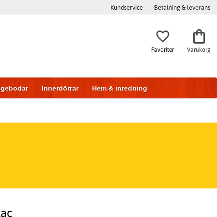
Kundservice
Betalning & leverans
Favoriter
Varukorg
iggebodar
Innerdörrar
Hem & inredning
lac