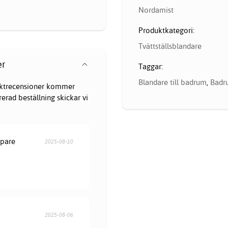
Nordamist
Produktkategori:
Tvättställsblandare
er
Taggar:
Blandare till badrum
,
Badr
oduktrecensioner kommer
erad beställning skickar vi
öpare
2025-08-10
2025-08-06