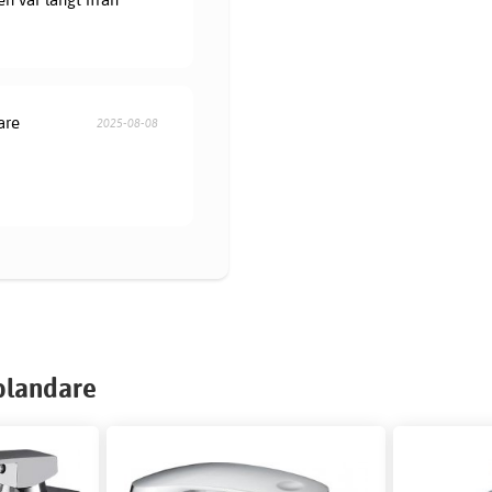
are
2025-08-08
sblandare