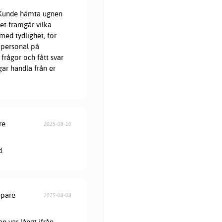
. Kunde hämta ugnen
et framgår vilka
med tydlighet, för
 personal på
frågor och fått svar
gar handla från er
re
2025-08-10
d.
öpare
2025-08-08
en var långt ifrån