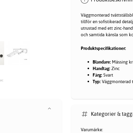
Väggmonterad
tvättställs
tillför en sofistikerad deta
utrustad med ett zinc-hand
och samtida känsla som k
Produktspecifikationer:
Blandare:
Mässing k
Handtag:
Zinc
Färg:
Svart
lac
Typ:
Väggmonterad tv
Kategorier & tagg
Varumärke: