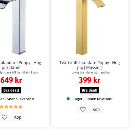
lsblandare Poppy - Hög
Tvättställsblandare Poppy - Hög
pip | krom
pip | Mässing
landare till handfat i krom
Lyxig blandare till handfat
649 kr
399 kr
Bra deal!
Bra deal!
ger - Snabb leverans!
I lager - Snabb leverans!
Köp
Köp