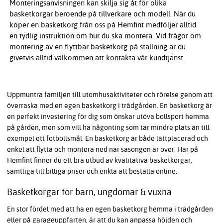
Monteringsanvisningen kan skilja sig åt för olika
basketkorgar beroende på tillverkare och modell. När du
köper en basketkorg från oss på Hemfint medföljer alltid
en tydlig instruktion om hur du ska montera. Vid frågor om
montering av en flyttbar basketkorg på ställning är du
givetvis alltid välkommen att kontakta vår kundtjänst.
Uppmuntra familjen till utomhusaktiviteter och rörelse genom att
överraska med en egen basketkorg i trädgården. En basketkorg är
en perfekt investering för dig som önskar utöva bollsport hemma
på gården, men som vill ha någonting som tar mindre plats än till
exempel ett fotbollsmål. En basketkorg är både lättplacerad och
enkel att flytta och montera ned när säsongen är över. Här på
Hemfint finner du ett bra utbud av kvalitativa basketkorgar,
samtliga till billiga priser och enkla att beställa online.
Basketkorgar för barn, ungdomar & vuxna
En stor fördel med att ha en egen basketkorg hemma i trädgården
eller på garageuppfarten, är att du kan anpassa höjden och