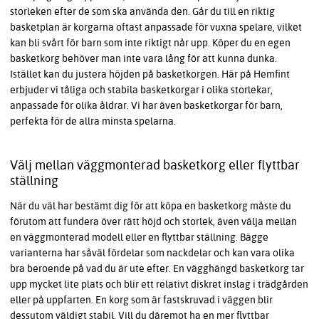
storleken efter de som ska använda den. Går du till en riktig
basketplan är korgarna oftast anpassade för vuxna spelare, vilket
kan bli svårt för barn som inte riktigt når upp. Köper du en egen
basketkorg behöver man inte vara lång för att kunna dunka.
Istället kan du justera höjden på basketkorgen. Här på Hemfint
erbjuder vi tåliga och stabila basketkorgar i olika storlekar,
anpassade för olika åldrar. Vi har även basketkorgar för barn,
perfekta för de allra minsta spelarna.
Välj mellan väggmonterad basketkorg eller flyttbar
ställning
När du väl har bestämt dig för att köpa en basketkorg måste du
förutom att fundera över rätt höjd och storlek, även välja mellan
en väggmonterad modell eller en flyttbar ställning. Bägge
varianterna har såväl fördelar som nackdelar och kan vara olika
bra beroende på vad du är ute efter. En vägghängd basketkorg tar
upp mycket lite plats och blir ett relativt diskret inslag i trädgården
eller på uppfarten. En korg som är fastskruvad i väggen blir
dessutom väldigt stabil. Vill du däremot ha en mer flyttbar