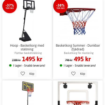
-37%
-38%
TOM 30/9
TOM 30/9
Hoop - Basketkorg med
Basketkorg Summer - Dunkbar
ställning
(fjädrad)
Flyttbar basketställning
Basketkorg för montering
1495 kr
495 kr
2388 kr
798 kr
I lager - Snabb leverans!
I lager - Snabb leverans!
Köp
Köp