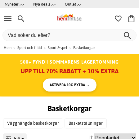
Nyheter >>
Nya deals >>
Outlet >>
Hem
>
Sport och fritid
>
Sport & spel
>
Basketkorgar
500+ FYND I SOMMARENS LAGERTÖMNING
UPP TILL 70% RABATT + 10% EXTRA
AKTIVERA 10% EXTRA →
Basketkorgar
Vägghängda basketkorgar
Basketställningar
Filter