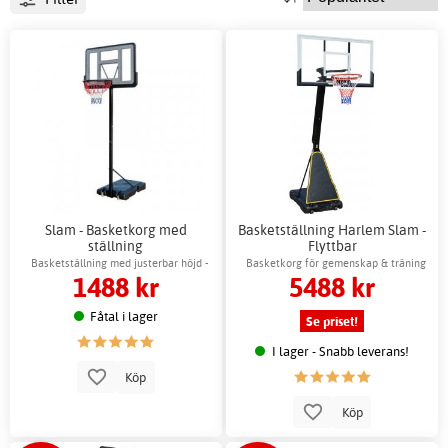
Slam - Basketkorg med
Basketställning Harlem Slam -
ställning
Flyttbar
Basketställning med justerbar höjd -
Basketkorg för gemenskap & träning
1488 kr
5488 kr
Flyttbar
Fåtal i lager
Se priset!
I lager - Snabb leverans!
Köp
Köp