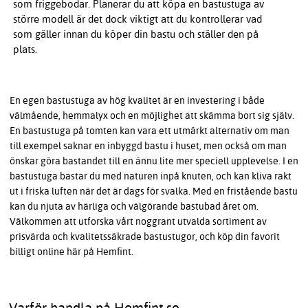
som friggebodar. Planerar du att köpa en bastustuga av
större modell är det dock viktigt att du kontrollerar vad
som gäller innan du köper din bastu och ställer den på
plats.
En egen bastustuga av hög kvalitet är en investering i både
välmående, hemmalyx och en möjlighet att skämma bort sig själv.
En bastustuga på tomten kan vara ett utmärkt alternativ om man
till exempel saknar en inbyggd bastu i huset, men också om man
önskar göra bastandet till en ännu lite mer speciell upplevelse. I en
bastustuga bastar du med naturen inpå knuten, och kan kliva rakt
ut i friska luften när det är dags för svalka. Med en fristående bastu
kan du njuta av härliga och välgörande bastubad året om.
Välkommen att utforska vårt noggrant utvalda sortiment av
prisvärda och kvalitetssäkrade bastustugor, och köp din favorit
billigt online här på Hemfint.
Varför handla på Hemfint.se