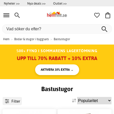
Nyheter >>
Nya deals >>
Outlet >>
Hem
>
Bodar & stugor i byggsats
>
Bastustugor
500+ FYND I SOMMARENS LAGERTÖMNING
UPP TILL 70% RABATT + 10% EXTRA
AKTIVERA 10% EXTRA →
Bastustugor
Filter