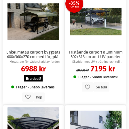
-35%
TOM 30/9
Enkel metall carport byggsats
Fristående carport aluminium
600x360x270 cm med färgplåt
502x313 cm anti-UV paneler
Metallram för väderskydd av fordon
Skyddar mot UV-strålning och tufft
6988 kr
7195 kr
väder
10988 kr
I lager - Snabb leverans!
Bra deal!
I lager - Snabb leverans!
Se alla
Köp