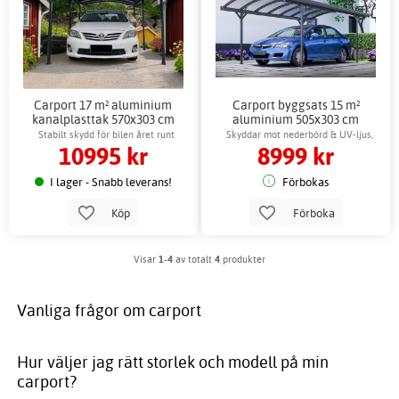
Carport 17 m² aluminium
Carport byggsats 15 m²
kanalplasttak 570x303 cm
aluminium 505x303 cm
byggsats
kanalplasttak
Stabilt skydd för bilen året runt
Skyddar mot nederbörd & UV-ljus,
10995 kr
8999 kr
enkel montering
I lager - Snabb leverans!
Förbokas
Köp
Förboka
Visar
1-4
av totalt
4
produkter
Vanliga frågor om carport
Hur väljer jag rätt storlek och modell på min
carport?