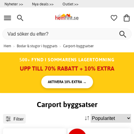
Nyheter >>
Nya deals >>
Outlet >>
Hem
>
Bodar & stugor i byggsats
>
Carport-byggsatser
500+ FYND I SOMMARENS LAGERTÖMNING
UPP TILL 70% RABATT + 10% EXTRA
AKTIVERA 10% EXTRA →
Carport byggsatser
Filter