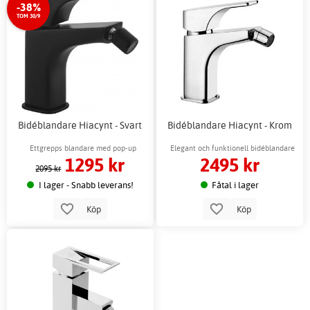
-38%
TOM 30/9
Bidéblandare Hiacynt - Svart
Bidéblandare Hiacynt - Krom
Ettgrepps blandare med pop-up
Elegant och funktionell bidéblandare
1295 kr
2495 kr
bottenventil
2095 kr
I lager - Snabb leverans!
Fåtal i lager
Köp
Köp