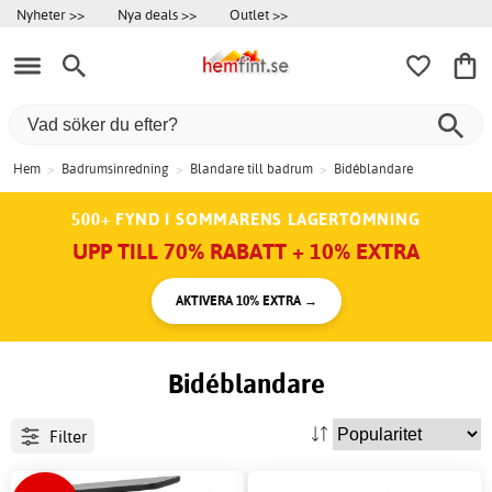
Nyheter >>
Nya deals >>
Outlet >>
Hem
>
Badrumsinredning
>
Blandare till badrum
>
Bidéblandare
500+ FYND I SOMMARENS LAGERTÖMNING
UPP TILL 70% RABATT + 10% EXTRA
AKTIVERA 10% EXTRA →
Bidéblandare
Filter