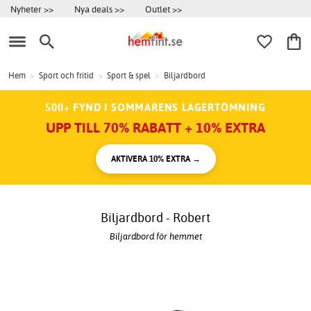
Nyheter >>
Nya deals >>
Outlet >>
Hem
>
Sport och fritid
>
Sport & spel
>
Biljardbord
500+ FYND I SOMMARENS LAGERTÖMNING
UPP TILL 70% RABATT + 10% EXTRA
AKTIVERA 10% EXTRA →
Biljardbord - Robert
Biljardbord för hemmet