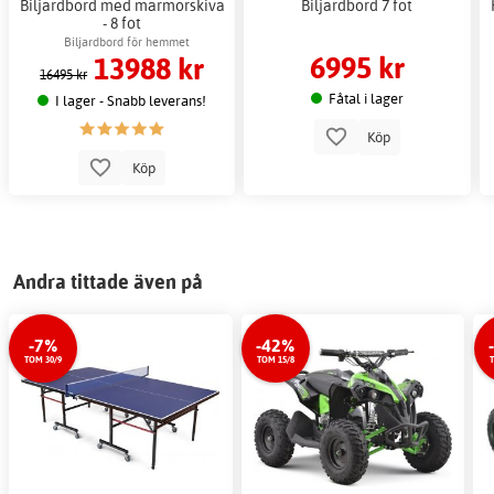
Biljardbord med marmorskiva
Biljardbord 7 fot
- 8 fot
Biljardbord för hemmet
6995 kr
13988 kr
16495 kr
Fåtal i lager
I lager - Snabb leverans!
Köp
Köp
Andra tittade även på
-7%
-42%
TOM 30/9
TOM 15/8
T