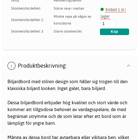
Skick:
Renoveringsbehov
Skönhetsfel/defekt:
Större reva i mattan
Endast 1 st i
lager
Mindre repa på någon av
Skönhetsfel/defekt 2:
kortsidorna
Skönhetsfel/defekt 3:
Större skönhetsfel
Produktbeskrivning:
Biljardbord med stilren design som håller sig trogen till den
klassiska biljard looken. Inget galet, bara biljard.
Dessa
biljardbord
erbjuder hög kvalitet och stort värde och
kommer att tillgodose behovet av vardagsspelare, de med
begränsat utrymme och de som letar efter ett bord som är
lämpligt för yngre barn.
Många av dessa bord har avtagbara eller vikbara ben, vilket