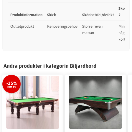
Skönhet
Produktinformation
Skick
Skönhetsfel/defekt
2
Outletprodukt
Renoveringsbehov
Större reva i
Mindre 
mattan
någon a
kortsid
Andra produkter i kategorin Biljardbord
-15%
TOM 4/9