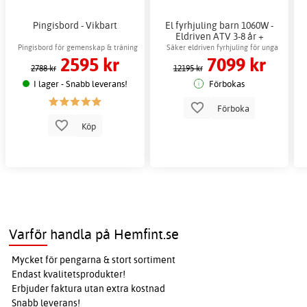
Pingisbord - Vikbart
El fyrhjuling barn 1060W -
Eldriven ATV 3-8 år +
Låskätting
Pingisbord för gemenskap & träning
Säker eldriven fyrhjuling för unga
2595 kr
7099 kr
förare
2788 kr
12195 kr
I lager - Snabb leverans!
Förbokas
Förboka
Köp
Varför handla på Hemfint.se
Mycket för pengarna & stort sortiment
Endast kvalitetsprodukter!
Erbjuder faktura utan extra kostnad
Snabb leverans!