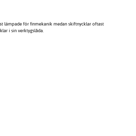
st lämpade för finmekanik medan skiftnycklar oftast
lar i sin verktygslåda.