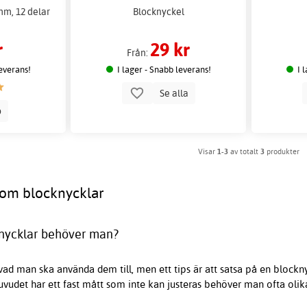
mm, 12 delar
Blocknyckel
r
29 kr
Från:
leverans!
I lager - Snabb leverans!
I 
Se alla
p
Visar
1-3
av totalt
3
produkter
 om blocknycklar
nycklar behöver man?
vad man ska använda dem till, men ett tips är att satsa på en blockny
uvudet har ett fast mått som inte kan justeras behöver man ofta olik