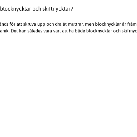
blocknycklar och skiftnycklar?
nds för att skruva upp och dra åt muttrar, men blocknycklar är främ
kanik. Det kan således vara värt att ha både blocknycklar och skiftnyck