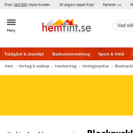
Över
360 000
nöjda kunder
30 dagars öppet köp!
Nyheter >>
N
Meny
Trädgård & utemiljö
Badrumsinredning
Sport & fritid
Hem
>
Verktyg & redskap
>
Handverktyg
>
Verktygsnycklar
>
Blocknyck
Badrumsmöbler
Träningsutrustning
Garageportar
Bi