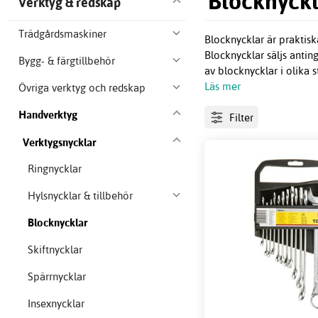
Blocknyckl
Verktyg & redskap
Trädgårdsmaskiner
Blocknycklar är praktisk
Blocknycklar säljs anting
Bygg- & färgtillbehör
av blocknycklar i olika st
Läs mer
Övriga verktyg och redskap
Handverktyg
Filter
Verktygsnycklar
Ringnycklar
Hylsnycklar & tillbehör
Blocknycklar
Skiftnycklar
Spärrnycklar
Insexnycklar