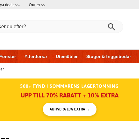
ya deals >>
Outlet >>
Fönster
Ytterdörrar
Utemöbler
Stugor & friggebodar
lar
l & garage
Hus & bygg
Förvaring
Skjutdörrar
500+ FYND I SOMMARENS LAGERTÖMNING
UPP TILL 70% RABATT + 10% EXTRA
AKTIVERA 10% EXTRA →