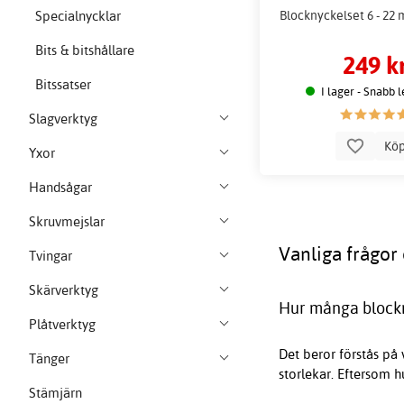
Blocknyckelset 6 - 22 
Specialnycklar
Bits & bitshållare
249 k
Bitssatser
I lager - Snabb 
Slagverktyg
Kö
Yxor
Handsågar
Skruvmejslar
Vanliga frågor
Tvingar
Skärverktyg
Hur många block
Plåtverktyg
Det beror förstås på 
Tänger
storlekar. Eftersom h
Stämjärn