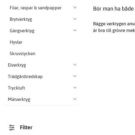
Filar, raspar & sandpapper
Bör man ha både 
Brytverktyg
Bägge verktygen anvä
är bra till grövre me
Gängverktyg
Hyvlar
Skruvstycken
Elverktyg
Trädgårdsredskap
Tryckluft
Mätverktyg
Filter