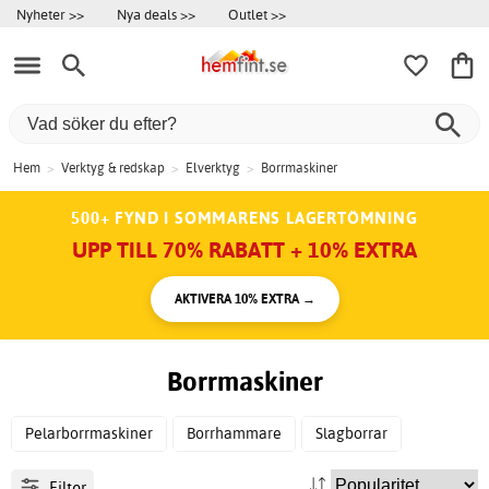
Nyheter >>
Nya deals >>
Outlet >>
Hem
>
Verktyg & redskap
>
Elverktyg
>
Borrmaskiner
500+ FYND I SOMMARENS LAGERTÖMNING
UPP TILL 70% RABATT + 10% EXTRA
AKTIVERA 10% EXTRA →
Borrmaskiner
Pelarborrmaskiner
Borrhammare
Slagborrar
Filter