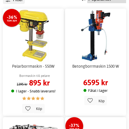
-36%
TOM 30/9
Pelarborrmaskin - 550W
Betongborrmaskin 1500 W
Borrmaskin till pelare
6595 kr
895 kr
1395 kr
Fåtal i lager
I lager - Snabb leverans!
Köp
Köp
-37%
TOM 30/9