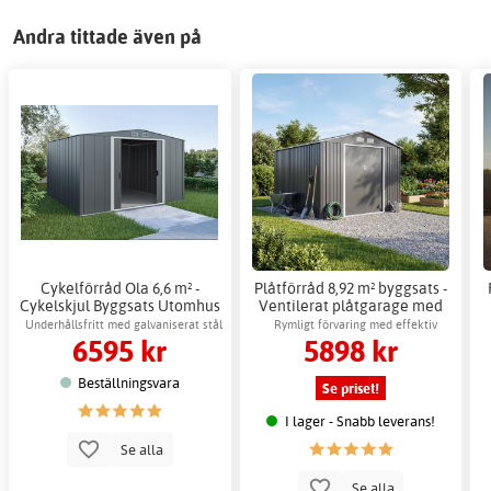
Andra tittade även på
Cykelförråd Ola 6,6 m² -
Plåtförråd 8,92 m² byggsats -
Cykelskjul Byggsats Utomhus
Ventilerat plåtgarage med
skjutdörrar
Underhållsfritt med galvaniserat stål
Rymligt förvaring med effektiv
6595 kr
5898 kr
& skjutdörrar
luftcirkulation
Beställningsvara
Se priset!
I lager - Snabb leverans!
Se alla
Se alla