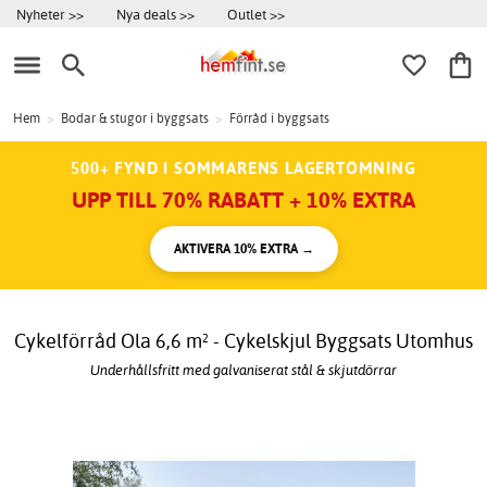
Nyheter >>
Nya deals >>
Outlet >>
Hem
>
Bodar & stugor i byggsats
>
Förråd i byggsats
500+ FYND I SOMMARENS LAGERTÖMNING
UPP TILL 70% RABATT + 10% EXTRA
AKTIVERA 10% EXTRA →
Cykelförråd Ola 6,6 m² - Cykelskjul Byggsats Utomhus
Underhållsfritt med galvaniserat stål & skjutdörrar