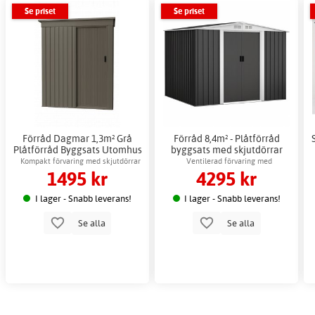
Se priset
Se priset
Förråd Dagmar 1,3m² Grå
Förråd 8,4m² - Plåtförråd
Plåtförråd Byggsats Utomhus
byggsats med skjutdörrar
Kompakt förvaring med skjutdörrar
Ventilerad förvaring med
1495 kr
4295 kr
metallfundament
I lager - Snabb leverans!
I lager - Snabb leverans!
Se alla
Se alla