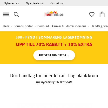
Nyheter >>
Nya deals >>
Outlet >>
Hem
>
Dörrar & portar
>
Dörrblad & karmar till dörrar inomhus
>
Handtag, vred
500+ FYND I SOMMARENS LAGERTÖMNING
UPP TILL 70% RABATT + 10% EXTRA
AKTIVERA 10% EXTRA →
Dörrhandtag för innerdörrar - hög blank krom
Ink nyckelskylt & skruvsats