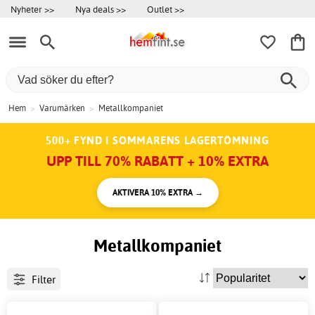
Nyheter >>
Nya deals >>
Outlet >>
Hem
>
Varumärken
>
Metallkompaniet
500+ FYND I SOMMARENS LAGERTÖMNING
UPP TILL 70% RABATT + 10% EXTRA
AKTIVERA 10% EXTRA →
Metallkompaniet
Filter