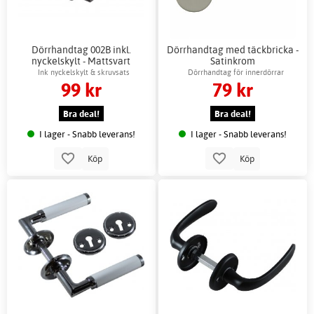
Dörrhandtag 002B inkl.
Dörrhandtag med täckbricka -
nyckelskylt - Mattsvart
Satinkrom
Ink nyckelskylt & skruvsats
Dörrhandtag för innerdörrar
99 kr
79 kr
Bra deal!
Bra deal!
I lager - Snabb leverans!
I lager - Snabb leverans!
Köp
Köp