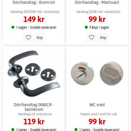
Dörrhandtag - Krom/vit
Dörrhandtag - Mattsvart
Handtag 903CRW inkl. nyckelskylt
Handtag 003B inkl. nyckelskylt
149 kr
99 kr
I lager - Snabb leverans!
Fåtal i lager
Köp
Köp
Dörrhandtag 004SCR -
WC vred
Satinkrom
Handtag till innerdörrar
Toalett vred i rostfritt stål
119 kr
99 kr
I lager - Snabb leverans!
I lager - Snabb leverans!