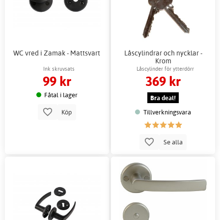
WC vred i Zamak - Mattsvart
Låscylindrar och nycklar -
Krom
Ink skruvsats
Låscylinder för ytterdörr
99 kr
369 kr
Fåtal i lager
Bra deal!
Tillverkningsvara
Köp
Se alla