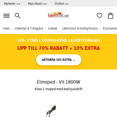
Nyheter >>
Nya deals >>
Outlet >>
Hem
>
Utemiljö & Trädgård
>
Utelek
>
Lekfordon & hobbyfordon
>
Elscooter
500+ FYND I SOMMARENS LAGERTÖMNING
UPP TILL 70% RABATT + 10% EXTRA
AKTIVERA 10% EXTRA →
Elmoped - Vit 1800W
Klass 1 moped med bakhjulsdrift