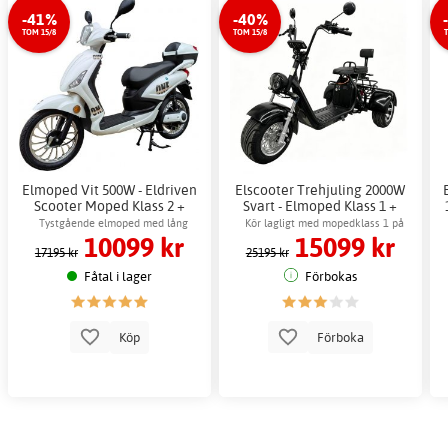
-41%
-40%
TOM 15/8
TOM 15/8
Elmoped Vit 500W - Eldriven
Elscooter Trehjuling 2000W
Scooter Moped Klass 2 +
Svart - Elmoped Klass 1 +
Låskätting
Låskätting
Tystgående elmoped med lång
Kör lagligt med mopedklass 1 på
10099 kr
15099 kr
räckvidd 45 km
allmän väg
17195 kr
25195 kr
Fåtal i lager
Förbokas
Köp
Förboka