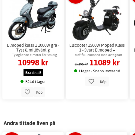
Elmoped klass 1 1000W grå -
Elscooter 1500W Moped Klass
Tyst & miljövänlig
1 - Svart Elmoped +
stadsmoped
Låskätting
Tystgående elmotor för smidig
Kraftfull elmoped med avtagbart
10998 kr
11089 kr
stadskörning
batteri
19195 kr
I lager - Snabb leverans!
Bra deal!
Fåtal i lager
Köp
Köp
Andra tittade även på