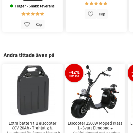
I lager - Snabb leverans!
Köp
Köp
Andra tittade även på
-42%
TOM 15/8
Extra batteri till elscooter
Elscooter 1500W Moped Klass
E
60V 20Ah - Trehjulig &
1 - Svart Elmoped +
Citycoco
Låskätting
Litiumbatteri för långvarig körning &
Kraftfull elmoped med avtagbart