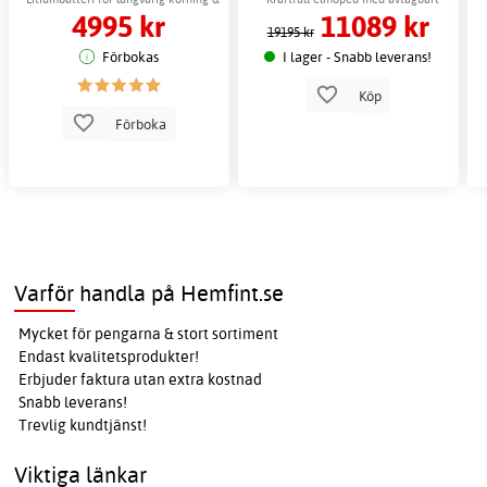
4995 kr
11089 kr
enkel montering
batteri
19195 kr
Förbokas
I lager - Snabb leverans!
Köp
Förboka
Varför handla på Hemfint.se
Mycket för pengarna & stort sortiment
Endast kvalitetsprodukter!
Erbjuder faktura utan extra kostnad
Snabb leverans!
Trevlig kundtjänst!
Viktiga länkar