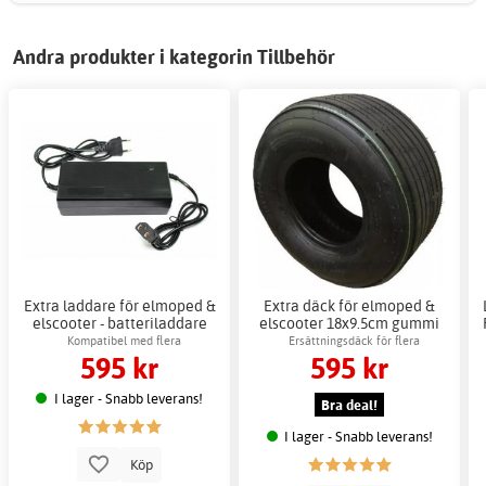
Andra produkter i kategorin Tillbehör
Extra laddare för elmoped &
Extra däck för elmoped &
elscooter - batteriladdare
elscooter 18x9.5cm gummi
Kompatibel med flera
Ersättningsdäck för flera
595 kr
595 kr
elscootermodeller
elscootermodeller
I lager - Snabb leverans!
Bra deal!
I lager - Snabb leverans!
Köp