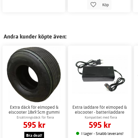
Köp
Andra kunder köpte även:
Extra däck för elmoped &
Extra laddare för elmoped &
elscooter 18x9.5cm gummi
elscooter - batteriladdare
Ersättningsdäck för flera
Kompatibel med flera
595 kr
595 kr
elscootermodeller
elscootermodeller
I lager - Snabb leverans!
Bra deal!