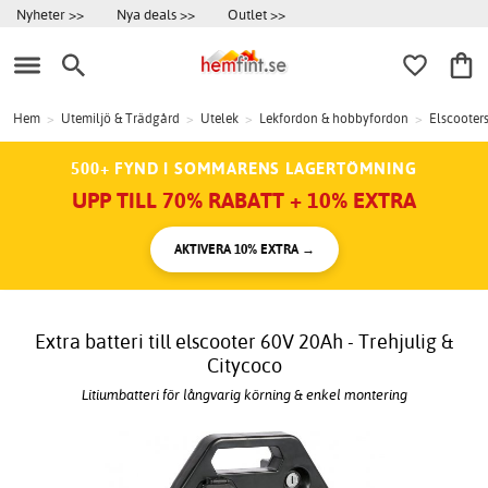
Nyheter >>
Nya deals >>
Outlet >>
Hem
>
Utemiljö & Trädgård
>
Utelek
>
Lekfordon & hobbyfordon
>
Elscooter
500+ FYND I SOMMARENS LAGERTÖMNING
UPP TILL 70% RABATT + 10% EXTRA
AKTIVERA 10% EXTRA →
Extra batteri till elscooter 60V 20Ah - Trehjulig &
Citycoco
Litiumbatteri för långvarig körning & enkel montering