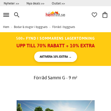
Nyheter >>
Nya deals >>
Outlet >>
Hem
>
Bodar & stugor i byggsats
>
Förråd i byggsats
500+ FYND I SOMMARENS LAGERTÖMNING
UPP TILL 70% RABATT + 10% EXTRA
AKTIVERA 10% EXTRA →
Förråd Sammi G - 9 m²