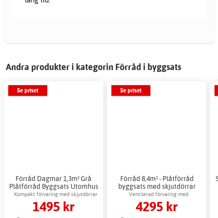
Andra produkter i kategorin Förråd i byggsats
Se priset
Se priset
Förråd Dagmar 1,3m² Grå
Förråd 8,4m² - Plåtförråd
Plåtförråd Byggsats Utomhus
byggsats med skjutdörrar
Kompakt förvaring med skjutdörrar
Ventilerad förvaring med
1495 kr
4295 kr
metallfundament