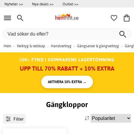
Nyheter >>
Nya deals >>
Outlet >>
Hem
>
Verktyg & redskap
>
Handverktyg
>
Gängsatser & gängverktyg
>
Gäng
500+ FYND I SOMMARENS LAGERTÖMNING
UPP TILL 70% RABATT + 10% EXTRA
AKTIVERA 10% EXTRA →
Gängkloppor
Filter