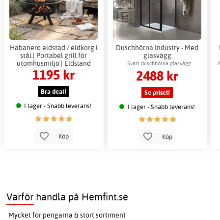
Habanero eldstad / eldkorg i
Duschhörna Industry - Med
stål | Portabel grill för
glasvägg
utomhusmiljö | Eldsland
Svart duschhörna glasvägg
A
1195 kr
2488 kr
Bra deal!
Se priset!
I lager - Snabb leverans!
I lager - Snabb leverans!
Köp
Köp
Varför handla på Hemfint.se
Mycket för pengarna & stort sortiment