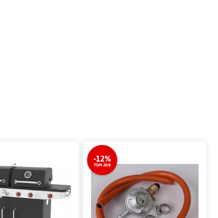
-12%
TOM 20/8