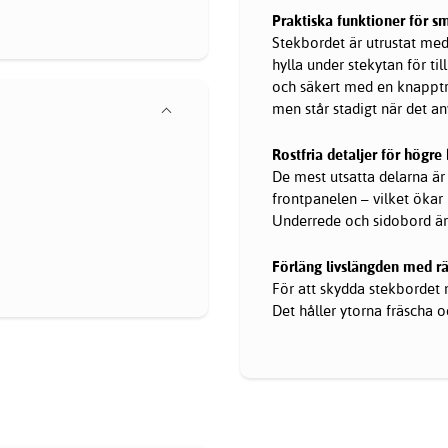
Praktiska funktioner för s
Stekbordet är utrustat med
hylla under stekytan för ti
och säkert med en knapptryc
men står stadigt när det an
Rostfria detaljer för högre 
De mest utsatta delarna är t
frontpanelen – vilket ökar
Underrede och sidobord är i
Förläng livslängden med rät
För att skydda stekbordet
Det håller ytorna fräscha oc