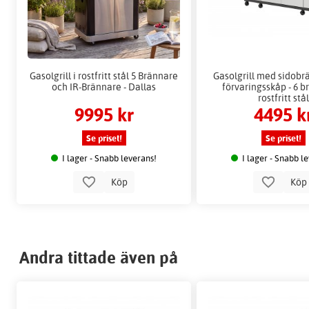
Gasolgrill i rostfritt stål 5 Brännare
Gasolgrill med sidobr
och IR-Brännare - Dallas
förvaringsskåp - 6 b
rostfritt stå
9995 kr
4495 k
Se priset!
Se priset!
I lager - Snabb leverans!
I lager - Snabb l
Köp
Kö
Andra tittade även på