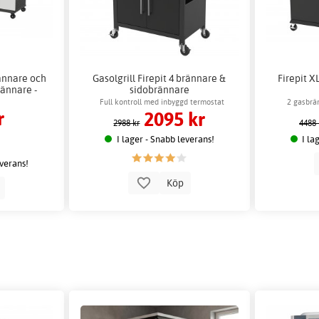
ännare och
Gasolgrill Firepit 4 brännare &
Firepit XL
rännare -
sidobrännare
l
Full kontroll med inbyggd termostat
2 gasbrä
r
2095 kr
2988 kr
4488 
I lager - Snabb leverans!
I la
everans!
Köp
p