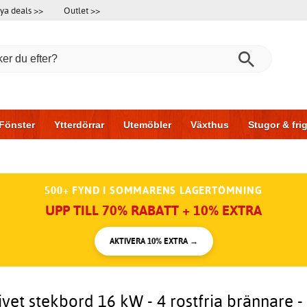
ya deals >>
Outlet >>
Fönster
Ytterdörrar
Utemöbler
Växthus
Stugor & fr
l & garage
Hus & bygg
Förvaring
Skjutdörrar
500+ FYND I SOMMARENS LAGERTÖMNING
UPP TILL 70% RABATT + 10% EXTRA
AKTIVERA 10% EXTRA →
vet stekbord 16 kW - 4 rostfria brännare -