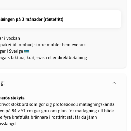
lningen på 3 månader (räntefritt)
ar i veckan
 paket till ombud, större möbler hemleverans
ager i Sverige
gars faktura, kort, swish eller direktbetalning
g:
nerös stekyta
oldrivet stekbord som ger dig professionell matlagningskänsla
n på 84 × 51 cm ger gott om plats för matlagning till både
 fyra kraftfulla brännare i rostfritt stål får du jämn
ivslängd.