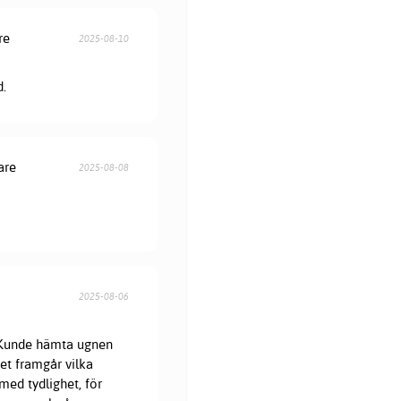
re
2025-08-10
d.
are
2025-08-08
2025-08-06
. Kunde hämta ugnen
et framgår vilka
med tydlighet, för