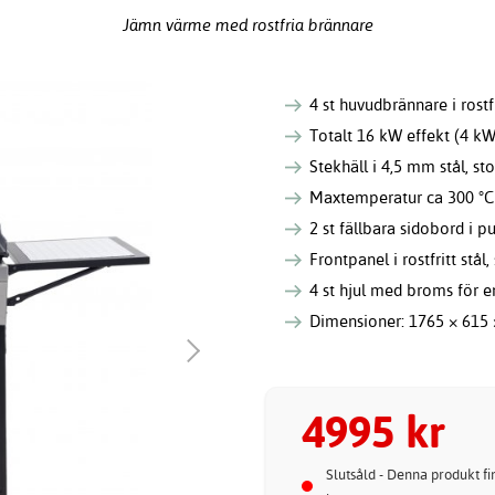
Jämn värme med rostfria brännare
4 st huvudbrännare i rostfr
Totalt 16 kW effekt (4 k
Stekhäll i 4,5 mm stål, s
Maxtemperatur ca 300 °C
2 st fällbara sidobord i 
Frontpanel i rostfritt stål
4 st hjul med broms för en
Dimensioner: 1765 × 615
4995 kr
Slutsåld - Denna produkt fin