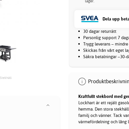
lager.
Dela upp beta
30 dagar returrätt
Personlig support 7 dag
Trygg leverans – mindre
Skickas från vårt eget l
Säkra betalningar –30-da
 Stekhäll
Produktbeskrivnin
Kraftfullt stekbord med ge
Lockhart är ett rejält gas
hemma. Den stora stekhälle
familj och vänner. Tack vare
värmefördelning och lång l