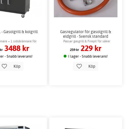
 - Gasolgrill & kolgrill
Gasregulator för gasolgrill &
eldgrill - Svensk standard
nnare + 1 sidobrännare för
Passar gasgrill & Firepit för säker
3488 kr
229 kr
värmehållning
gasförsörjning
kr
259 kr
ger - Snabb leverans!
I lager - Snabb leverans!
Köp
Köp