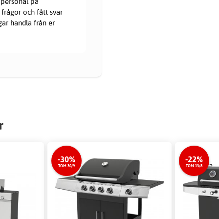
 personal på
frågor och fått svar
gar handla från er
r
-30%
-22%
TOM 30/9
TOM 13/8