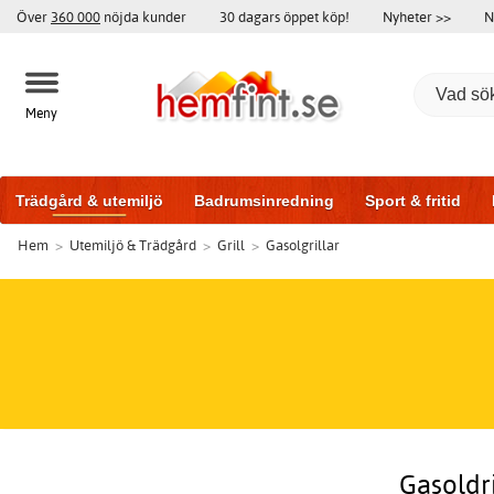
Över
360 000
nöjda kunder
30 dagars öppet köp!
Nyheter >>
N
Meny
Trädgård & utemiljö
Badrumsinredning
Sport & fritid
Hem
>
Utemiljö & Trädgård
>
Grill
>
Gasolgrillar
Badrumsmöbler
Träningsutrustning
Garageportar
Bi
Gasoldri