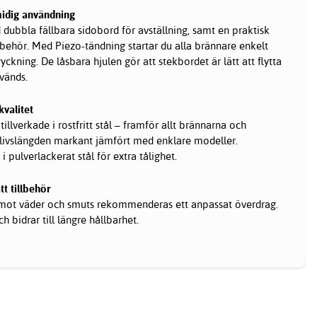
midig användning
 dubbla fällbara sidobord för avställning, samt en praktisk
llbehör. Med Piezo-tändning startar du alla brännare enkelt
kning. De låsbara hjulen gör att stekbordet är lätt att flytta
vänds.
kvalitet
illverkade i rostfritt stål – framför allt brännarna och
 livslängden markant jämfört med enklare modeller.
 pulverlackerat stål för extra tålighet.
t tillbehör
 mot väder och smuts rekommenderas ett anpassat överdrag.
h bidrar till längre hållbarhet.