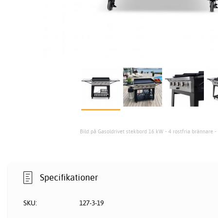
Bild på Gasoldrivet stekbord 16 kW - 4 rostfria brännare -
Specifikationer
SKU:
127-3-19