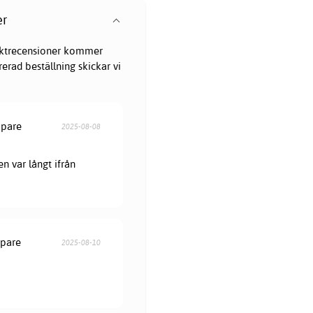
er
oduktrecensioner kommer
erad beställning skickar vi
öpare
2025-08-08
en var långt ifrån
öpare
2025-08-10