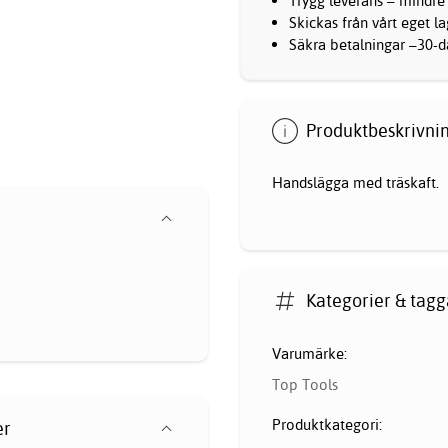
Trygg leverans – mindre
Skickas från vårt eget l
Säkra betalningar –30-da
Produktbeskrivnin
Handslägga med träskaft.
Kategorier & tagg
Varumärke:
Top Tools
Produktkategori:
er