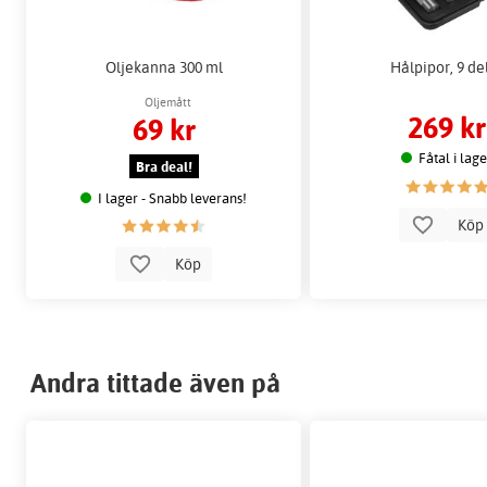
Oljekanna 300 ml
Hålpipor, 9 de
Oljemått
269 kr
69 kr
Fåtal i lag
Bra deal!
I lager - Snabb leverans!
Kö
Köp
Andra tittade även på