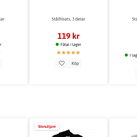
lar
Stålfilsats, 3 delar
St
119 kr
er
Fåtal i lager
I la
p
Köp
Storsäljare