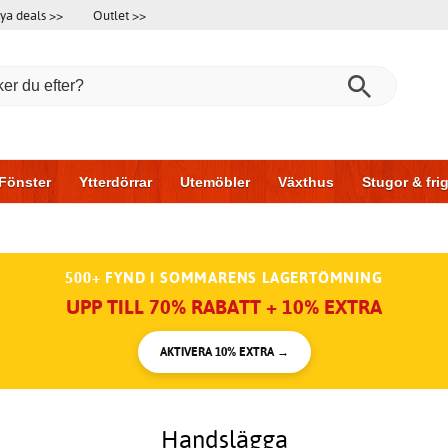
ya deals >>
Outlet >>
Fönster
Ytterdörrar
Utemöbler
Växthus
Stugor & fr
l & garage
Hus & bygg
Förvaring
Skjutdörrar
500+ FYND I SOMMARENS LAGERTÖMNING
UPP TILL 70% RABATT + 10% EXTRA
AKTIVERA 10% EXTRA →
Handslägga