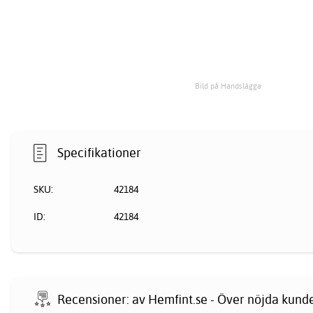
Bild på Handslägga
Specifikationer
SKU:
42184
ID:
42184
Recensioner: av Hemfint.se - Över nöjda kund