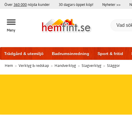
Över
360 000
nöjda kunder
30 dagars öppet köp!
Nyheter >>
N
Meny
Trädgård & utemiljö
Badrumsinredning
Sport & fritid
Hem
>
Verktyg & redskap
>
Handverktyg
>
Slagverktyg
>
Släggor
Badrumsmöbler
Träningsutrustning
Garageportar
Bi