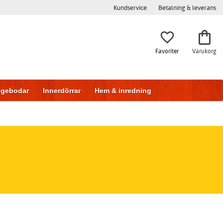
Kundservice
Betalning & leverans
Favoriter
Varukorg
iggebodar
Innerdörrar
Hem & inredning