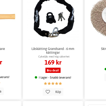
mare
Låskätting Grandsand - 6 mm
Ski
kättingar
Cykellås med hög säkerhet
r
169 kr
Bra deal!
everans!
I lager - Snabb leverans!
la
Köp