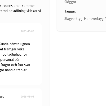
Släggor
oduktrecensioner kommer
erad beställning skickar vi
Taggar:
Slagverktyg
,
Handverktyg
,
2025-08-06
. Kunde hämta ugnen
et framgår vilka
med tydlighet, för
 personal på
frågor och fått svar
gar handla från er
are
2025-08-08