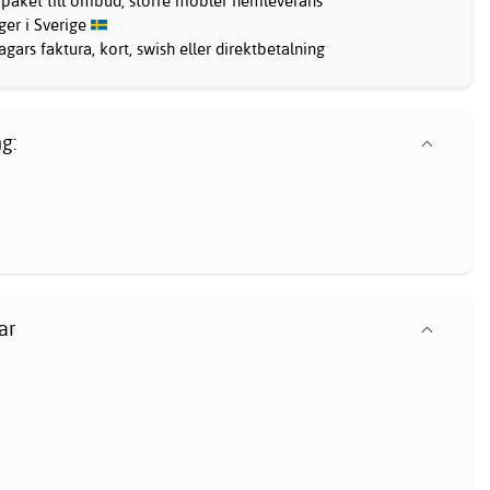
 paket till ombud, större möbler hemleverans
ager i Sverige
gars faktura, kort, swish eller direktbetalning
g:
ar