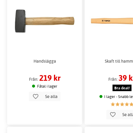
Handslägga
Skaft till ham
219 kr
39 k
Från:
Från:
Fåtal i lager
Bra deal!
Se alla
I lager - Snabb l
Se al