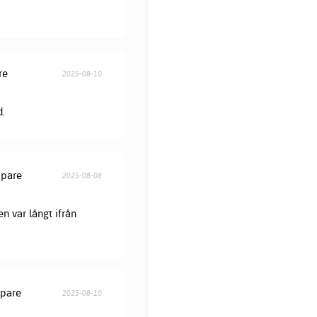
re
2025-08-10
d.
öpare
2025-08-08
en var långt ifrån
öpare
2025-08-10