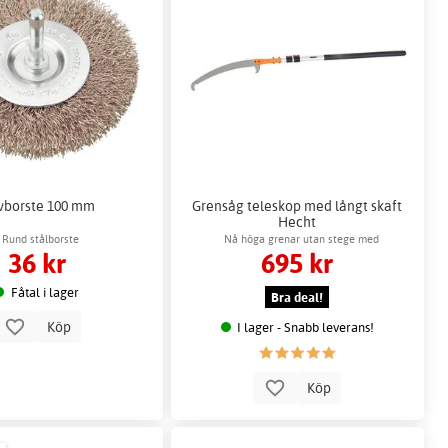
vborste 100 mm
Grensåg teleskop med långt skaft
Hecht
Rund stålborste
Nå höga grenar utan stege med
36 kr
695 kr
teleskopskaft
Fåtal i lager
Bra deal!
Köp
I lager - Snabb leverans!
Köp