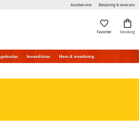
Kundservice
Betalning & leverans
Favoriter
Varukorg
iggebodar
Innerdörrar
Hem & inredning