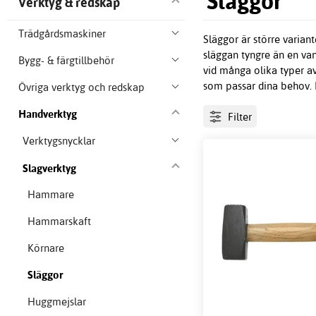
Släggor
Verktyg & redskap
Trädgårdsmaskiner
Släggor är större varian
släggan tyngre än en van
Bygg- & färgtillbehör
vid många olika typer av 
som passar dina behov. B
Övriga verktyg och redskap
Handverktyg
Filter
Verktygsnycklar
Slagverktyg
Hammare
Hammarskaft
Körnare
Släggor
Huggmejslar