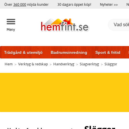
Över
360 000
nöjda kunder
30 dagars öppet köp!
Nyheter >>
N
Meny
Trädgård & utemiljö
Badrumsinredning
Sport & fritid
Hem
>
Verktyg & redskap
>
Handverktyg
>
Slagverktyg
>
Släggor
Badrumsmöbler
Träningsutrustning
Garageportar
Bi