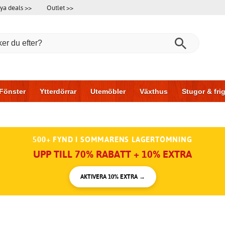
ya deals >>
Outlet >>
Fönster
Ytterdörrar
Utemöbler
Växthus
Stugor & fr
l & garage
Hus & bygg
Förvaring
Skjutdörrar
500+ FYND I SOMMARENS LAGERTÖMNING
UPP TILL 70% RABATT + 10% EXTRA
AKTIVERA 10% EXTRA →