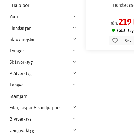
Handslägg
Hålpipor
Yxor
219 
Från:
Handsågar
Fåtal i lag
Skruvmejslar
Se a
Tvingar
Skärverktyg
Plåtverktyg
Tänger
Stämjärn
Filar, raspar & sandpapper
Brytverktyg
Gängverktyg