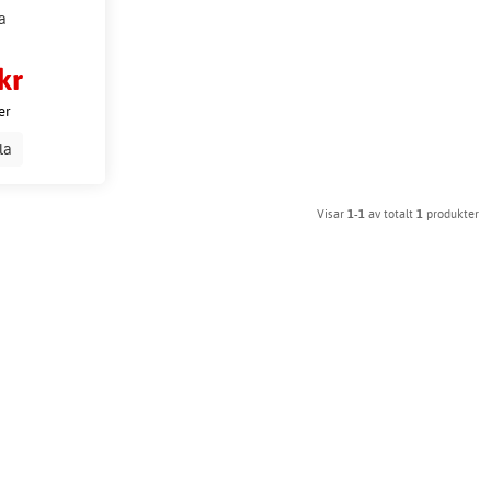
a
kr
er
lla
Visar
1-1
av totalt
1
produkter