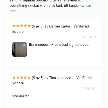
genom följande process: Efter varje levererad
beställning skickar vi en unik länk till kunden v
...
Läs
mer
(5 av 5) av Darren Carter - Verifierad
köpare
2017-10-29
Bra innerdörr. Precis bad jag behövde.
(5 av 5) av Tina Johansson - Verifierad
köpare
2016-12-31
fina dörrar