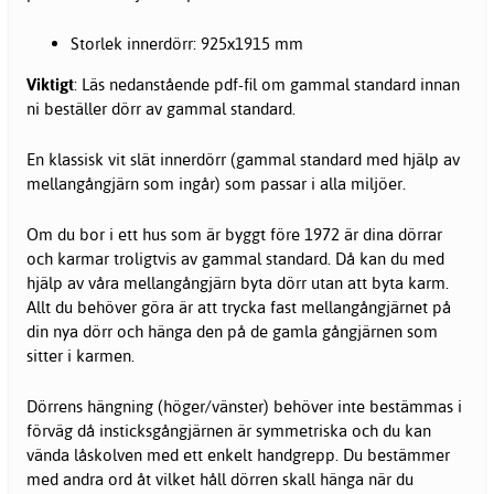
Storlek innerdörr: 925x1915 mm
Viktigt
: Läs nedanstående pdf-fil om gammal standard innan
ni beställer dörr av gammal standard.
En klassisk vit slät innerdörr (gammal standard med hjälp av
mellangångjärn som ingår) som passar i alla miljöer.
Om du bor i ett hus som är byggt före 1972 är dina dörrar
och karmar troligtvis av gammal standard. Då kan du med
hjälp av våra mellangångjärn byta dörr utan att byta karm.
Allt du behöver göra är att trycka fast mellangångjärnet på
din nya dörr och hänga den på de gamla gångjärnen som
sitter i karmen.
Dörrens hängning (höger/vänster) behöver inte bestämmas i
förväg då insticksgångjärnen är symmetriska och du kan
vända låskolven med ett enkelt handgrepp. Du bestämmer
med andra ord åt vilket håll dörren skall hänga när du