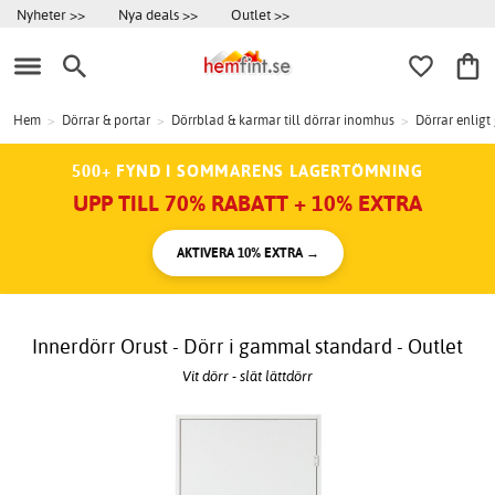
Nyheter >>
Nya deals >>
Outlet >>
Hem
>
Dörrar & portar
>
Dörrblad & karmar till dörrar inomhus
>
Dörrar enlig
500+ FYND I SOMMARENS LAGERTÖMNING
UPP TILL 70% RABATT + 10% EXTRA
AKTIVERA 10% EXTRA →
Innerdörr Orust - Dörr i gammal standard - Outlet
Vit dörr - slät lättdörr