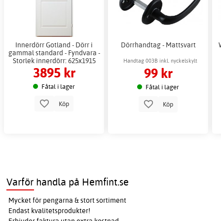
Innerdörr Gotland - Dörr i
Dörrhandtag - Mattsvart
gammal standard - Fyndvara -
Storlek innerdörr: 625x1915
Handtag 003B inkl. nyckelskylt
3895 kr
99 kr
mm
Fåtal i lager
Fåtal i lager
Köp
Köp
Varför handla på Hemfint.se
Mycket för pengarna & stort sortiment
Endast kvalitetsprodukter!