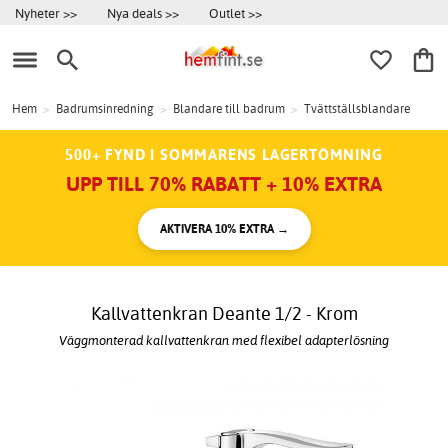
Nyheter >>
Nya deals >>
Outlet >>
Hem
>
Badrumsinredning
>
Blandare till badrum
>
Tvättställsblandare
500+ FYND I SOMMARENS LAGERTÖMNING
UPP TILL 70% RABATT + 10% EXTRA
AKTIVERA 10% EXTRA →
Kallvattenkran Deante 1/2 - Krom
Väggmonterad kallvattenkran med flexibel adapterlösning