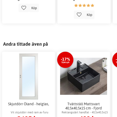
Köp
Köp
Andra tittade även på
-17%
TOM 6/9
Skjutdörr Öland - helglas,
Tvättställ Mattsvart
40,5x40,5x15 cm - Fjord
Vit skjutdörr med ram av furu
Rektangulärt handfat - 40,5x40,5x15
cm