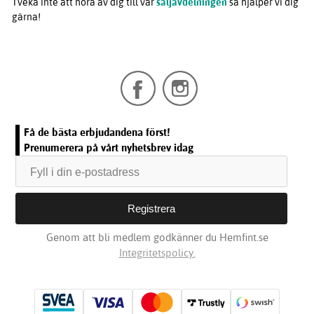
Tveka inte att höra av dig till vår
säljavdelningen
så hjälper vi dig
gärna!
Få de bästa erbjudandena först!
Prenumerera på vårt nyhetsbrev idag
Genom att bli medlem godkänner du Hemfint.se
Integritetspolicy.