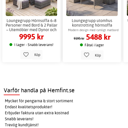
Loungegrupp Hörnsoffa 6–8
Loungegrupp utomhus
Personer med Bord & 2 Pallar
konstrotting hörnsoffa
– Utemöbler med Dynor och
Gardeney Moreno +
Modern design med rymligt matbord
9995 kr
5488 kr
Härdat Glas
Möbelvård
för familjen
9395 kr
I lager - Snabb leverans!
Fåtal i lager
Köp
Köp
Varför handla på Hemfint.se
Mycket för pengarna & stort sortiment
Endast kvalitetsprodukter!
Erbjuder faktura utan extra kostnad
Snabb leverans!
Trevlig kundtjänst!