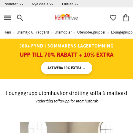
Nyheter >>
Nya deals >>
Outlet >>
Hem
>
Utemiljö & Trädgård
>
Utemöbler
>
Utemöbelgrupper
>
Loungegrupp
500+ FYND I SOMMARENS LAGERTÖMNING
UPP TILL 70% RABATT + 10% EXTRA
AKTIVERA 10% EXTRA →
Loungegrupp utomhus konstrotting soffa & matbord
Vädertålig soffgrupp för utomhusbruk