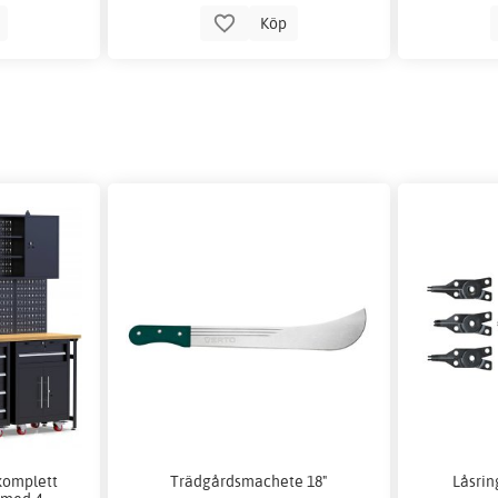
p
Köp
komplett
Trädgårdsmachete 18"
Låsrin