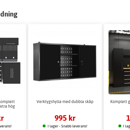
edning
Komplett
Verktygshylla med dubbla skåp
Komplett g
Extra hög
kr
995 kr
1
everans!
I lager - Snabb leverans!
I la