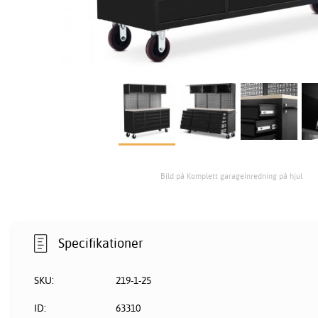
Bild på Komplett garageinredning på hjul
Specifikationer
SKU:
219-1-25
ID:
63310