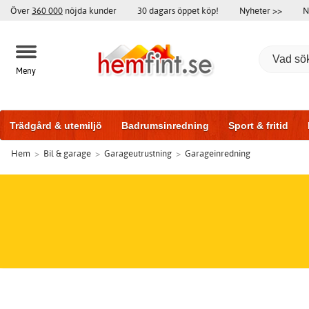
Över
360 000
nöjda kunder
30 dagars öppet köp!
Nyheter >>
N
Meny
Trädgård & utemiljö
Badrumsinredning
Sport & fritid
Hem
>
Bil & garage
>
Garageutrustning
>
Garageinredning
Badrumsmöbler
Träningsutrustning
Garageportar
Bi