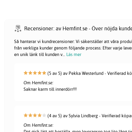
Recensioner: av Hemfint.se - Över nöjda kund
Så hanterar vi kundrecensioner: Vi säkerställer att våra pr
från verkliga kunder genom följande process: Efter varje lever
en unik länk till kunden v
...
Läs mer
(5 av 5) av Pekka Westerlund - Verifierad k
Om Hemfint.se:
Saknar karm till innerdörr!!!
(4 av 5) av Sylvia Lindberg - Verifierad köpa
Om Hemfint.se:
Det gick lätt att beställa, men leveransen tog lite lång ti