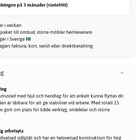
lningen på 3 månader (räntefritt)
ar i veckan
 paket till ombud, större möbler hemleverans
ager i Sverige
gars faktura, kort, swish eller direktbetalning
g:
ring
utrustad med hjul och handtag för att enkelt kunna flyttas dit
en är låsbara för att ge stabilitet vid arbete. Med totalt 15
ns gott om plats för både verktyg, smådelar och större
ig arbetsyta
kallvalsad stålplåt och har en helsvetsad konstruktion för hög