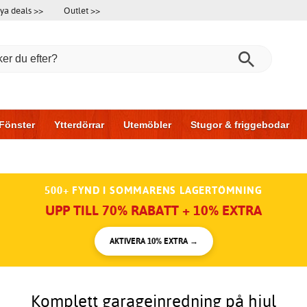
ya deals >>
Outlet >>
Fönster
Ytterdörrar
Utemöbler
Stugor & friggebodar
l & garage
Hus & bygg
Förvaring
Skjutdörrar
500+ FYND I SOMMARENS LAGERTÖMNING
UPP TILL 70% RABATT + 10% EXTRA
AKTIVERA 10% EXTRA →
Komplett garageinredning på hjul