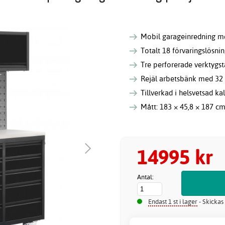
Mobil garageinredning me
Totalt 18 förvaringslösni
Tre perforerade verktygst
Rejäl arbetsbänk med 3
Tillverkad i helsvetsad kal
Mått: 183 × 45,8 × 187 cm 
14995 kr
Antal:
Endast 1 st i lager
- Skickas