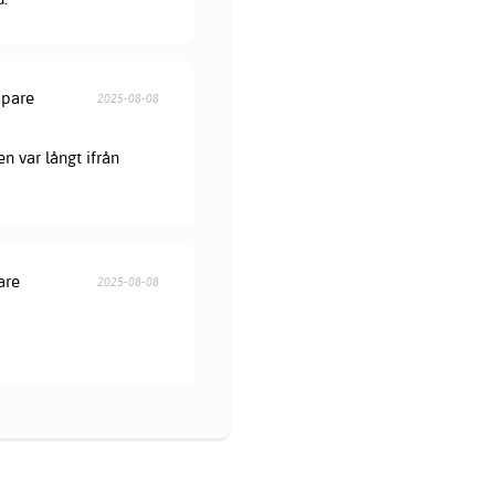
öpare
2025-08-08
en var långt ifrån
are
2025-08-08