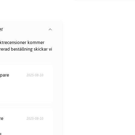
er
oduktrecensioner kommer
erad beställning skickar vi
öpare
2025-08-10
re
2025-08-10
d.