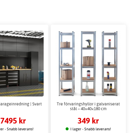
arageinredning | Svart
Tre förvaringshyllor i galvaniserat
stål – 40×40×180 cm
7495 kr
349 kr
ger - Snabb leverans!
I lager - Snabb leverans!