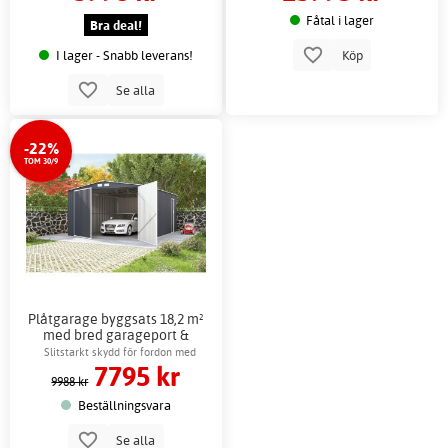
Fåtal i lager
Bra deal!
I lager - Snabb leverans!
Köp
Se alla
-22%
TOM 30/9
Plåtgarage byggsats 18,2 m²
med bred garageport &
sidodörr
Slitstarkt skydd för fordon med
7795 kr
stålplåtar
9988 kr
Beställningsvara
Se alla