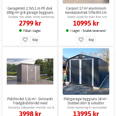
Garagetält 2,7x5,1 m PE-duk
Carport 17 m² aluminium
200g/m² grå garage byggsats
kanalplasttak 570x303 cm
byggsats
Skyddar mot väder, enkel montering
Stabilt skydd för bilen året runt
2799 kr
10995 kr
Fåtal i lager
I lager - Snabb leverans!
Köp
Köp
Plåtförråd 3,16 m² - Slitstarkt
Plåtgarage byggsats 18 m² -
Trädgårdsförråd med
Dubbel dörr & sidodörr
Skjutdörrar
komplett
Slitstarka stålpaneler motstår rost &
Enkel montering & rostskyddad
3998 kr
13995 kr
korrosion
konstruktion