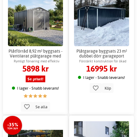
Plåtförråd 8,92 m² byggsats -
Plåtgarage byggsats 23 m²
Ventilerat plåtgarage med
dubbel dörr garageport
skjutdörrar
premium
Rymligt förvaring med effektiv
Förstärkt konstruktion för ökad
5898 kr
16995 kr
luftcirkulation
hållfasthet
I lager - Snabb leverans!
Se priset!
I lager - Snabb leverans!
Köp
Se alla
-35%
TOM 30/9