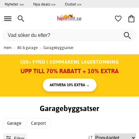
Nyheter >>
Nya deals >>
Outlet >>
Hem
>
Bil & garage
>
Garagebyggsatser
500+ FYND I SOMMARENS LAGERTÖMNING
UPP TILL 70% RABATT + 10% EXTRA
AKTIVERA 10% EXTRA →
Garagebyggsatser
Garage
Carport
Filter