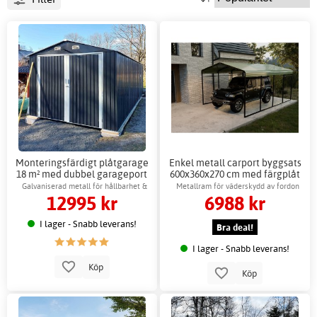
Monteringsfärdigt plåtgarage
Enkel metall carport byggsats
18 m² med dubbel garageport
600x360x270 cm med färgplåt
Galvaniserad metall för hållbarhet &
Metallram för väderskydd av fordon
12995 kr
6988 kr
skydd
I lager - Snabb leverans!
Bra deal!
I lager - Snabb leverans!
Köp
Köp