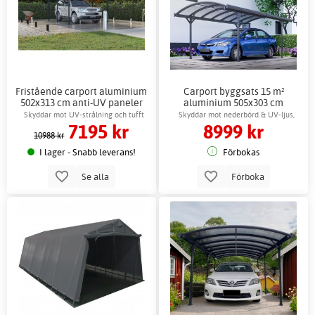
Fristående carport aluminium
Carport byggsats 15 m²
502x313 cm anti-UV paneler
aluminium 505x303 cm
kanalplasttak
Skyddar mot UV-strålning och tufft
Skyddar mot nederbörd & UV-ljus,
7195 kr
8999 kr
väder
enkel montering
10988 kr
I lager - Snabb leverans!
Förbokas
Se alla
Förboka