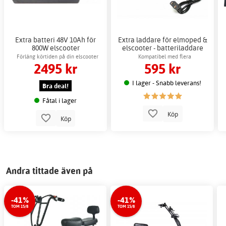
Extra batteri 48V 10Ah för
Extra laddare för elmoped &
800W elscooter
elscooter - batteriladdare
Förläng körtiden på din elscooter
Kompatibel med flera
2495 kr
595 kr
enkelt
elscootermodeller
I lager - Snabb leverans!
Bra deal!
Fåtal i lager
Köp
Köp
Andra tittade även på
-41%
-41%
TOM 15/8
TOM 15/8