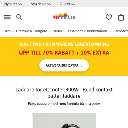
Nyheter >>
Nya deals >>
Outlet >>
Hem
>
Utemiljö & Trädgård
>
Utelek
>
Lekfordon & hobbyfordon
>
Elscooter
500+ FYND I SOMMARENS LAGERTÖMNING
UPP TILL 70% RABATT + 10% EXTRA
AKTIVERA 10% EXTRA →
Laddare för elscooter 800W - Rund kontakt
batteriladdare
Extra laddare med rund kontakt för elscooter