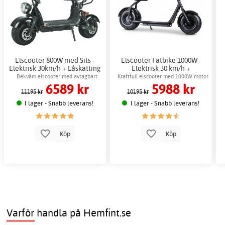
Elscooter 800W med Sits -
Elscooter Fatbike 1000W -
Elektrisk 30km/h + Låskätting
Elektrisk 30 km/h +
Låskätting
Bekväm elscooter med avtagbart
Kraftfull elscooter med 1000W motor
6589 kr
5988 kr
batteri
& skivbromsar
11195 kr
10195 kr
I lager - Snabb leverans!
I lager - Snabb leverans!
Köp
Köp
Varför handla på Hemfint.se