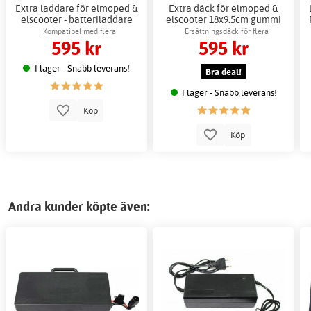
Extra laddare för elmoped &
Extra däck för elmoped &
elscooter - batteriladdare
elscooter 18x9.5cm gummi
Kompatibel med flera
Ersättningsdäck för flera
595 kr
595 kr
elscootermodeller
elscootermodeller
I lager - Snabb leverans!
Bra deal!
I lager - Snabb leverans!
Köp
Köp
Andra kunder köpte även: