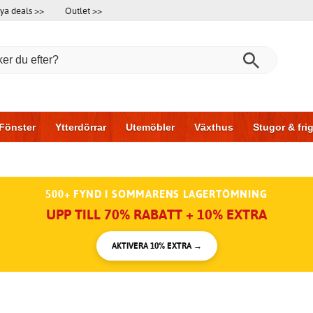
ya deals >>
Outlet >>
Fönster
Ytterdörrar
Utemöbler
Växthus
Stugor & fr
l & garage
Hus & bygg
Förvaring
Skjutdörrar
500+ FYND I SOMMARENS LAGERTÖMNING
UPP TILL 70% RABATT + 10% EXTRA
AKTIVERA 10% EXTRA →