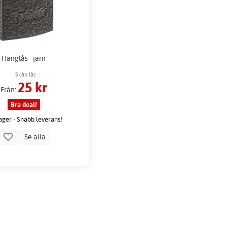
Hänglås - järn
Skåp lås
25 kr
Från:
Bra deal!
lager - Snabb leverans!
Se alla