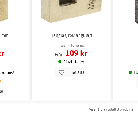
70 mm
Hänglås, rektangulärt
Lås till förvaring
kr
109 kr
Från:
Fåtal i lager
Se alla
leverans!
I 
lla
Visar
1-3
av totalt
3
produkter