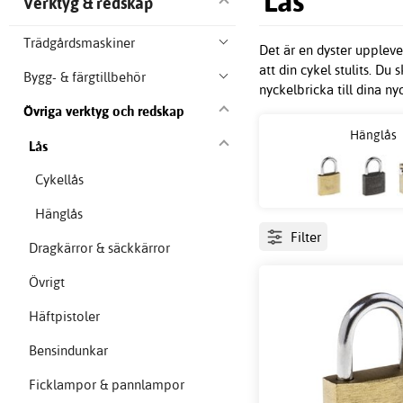
Lås
Verktyg & redskap
Trädgårdsmaskiner
Det är en dyster uppleve
att din cykel stulits. Du 
Bygg- & färgtillbehör
nyckelbricka till dina ny
Övriga verktyg och redskap
Hänglås
Lås
Cykellås
Hänglås
Filter
Dragkärror & säckkärror
Övrigt
Häftpistoler
Bensindunkar
Ficklampor & pannlampor