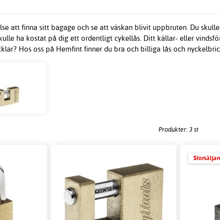
lse att finna sitt bagage och se att väskan blivit uppbruten. Du skull
skulle ha kostat på dig ett ordentligt cykellås. Ditt källar- eller vind
cklar? Hos oss på Hemfint finner du bra och billiga lås och nyckelbric
Produkter: 3 st
Storsäljar