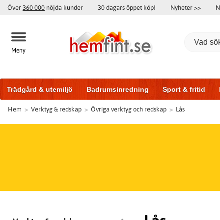
Över
360 000
nöjda kunder
30 dagars öppet köp!
Nyheter >>
N
Meny
Trädgård & utemiljö
Badrumsinredning
Sport & fritid
Hem
>
Verktyg & redskap
>
Övriga verktyg och redskap
>
Lås
Badrumsmöbler
Träningsutrustning
Garageportar
Bi