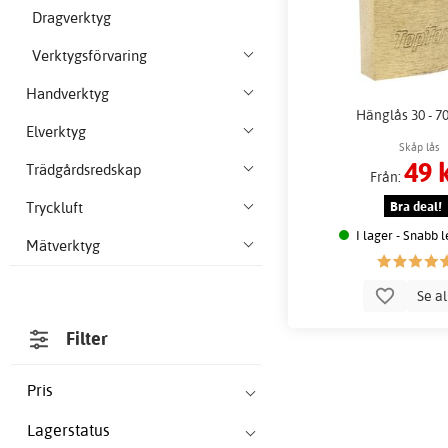
Dragverktyg
Verktygsförvaring
Handverktyg
Hänglås 30 - 
Elverktyg
Skåp lås
49 
Trädgårdsredskap
Från:
Bra deal!
Tryckluft
I lager - Snabb 
Mätverktyg
Se a
Filter
Pris
Lagerstatus