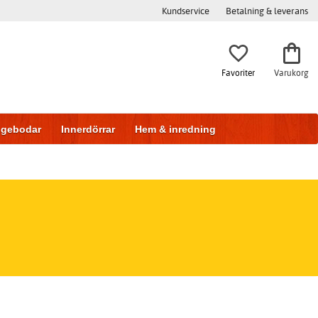
Kundservice
Betalning & leverans
Favoriter
Varukorg
iggebodar
Innerdörrar
Hem & inredning