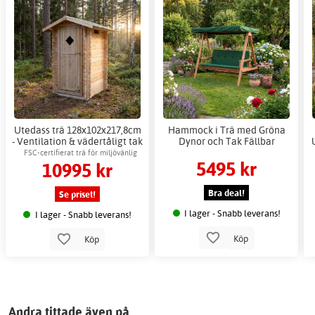
Utedass trä 128x102x217,8cm
Hammock i Trä med Gröna
- Ventilation & vädertåligt tak
Dynor och Tak Fällbar
FSC-certifierat trä för miljövänlig
5495 kr
10995 kr
användning
Bra deal!
Se priset!
I lager - Snabb leverans!
I lager - Snabb leverans!
Köp
Köp
Andra tittade även på