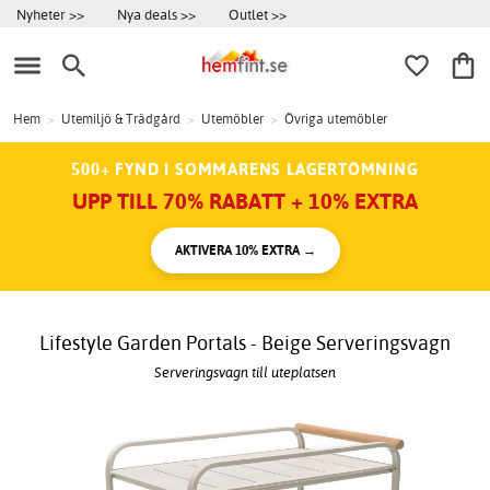
Nyheter >>
Nya deals >>
Outlet >>
Hem
>
Utemiljö & Trädgård
>
Utemöbler
>
Övriga utemöbler
500+ FYND I SOMMARENS LAGERTÖMNING
UPP TILL 70% RABATT + 10% EXTRA
AKTIVERA 10% EXTRA →
Lifestyle Garden Portals - Beige Serveringsvagn
Serveringsvagn till uteplatsen