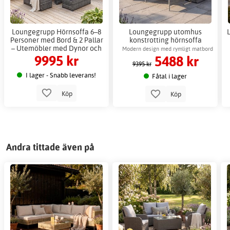
Loungegrupp Hörnsoffa 6–8
Loungegrupp utomhus
Personer med Bord & 2 Pallar
konstrotting hörnsoffa
– Utemöbler med Dynor och
Gardeney Moreno +
Modern design med rymligt matbord
9995 kr
5488 kr
Härdat Glas
Möbelvård
för familjen
9395 kr
I lager - Snabb leverans!
Fåtal i lager
Köp
Köp
Andra tittade även på