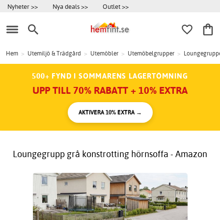
Nyheter >>
Nya deals >>
Outlet >>
Hem
>
Utemiljö & Trädgård
>
Utemöbler
>
Utemöbelgrupper
>
Loungegrupp
500+ FYND I SOMMARENS LAGERTÖMNING
UPP TILL 70% RABATT + 10% EXTRA
AKTIVERA 10% EXTRA →
Loungegrupp grå konstrotting hörnsoffa - Amazon