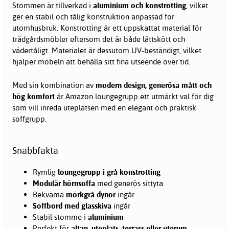
Stommen är tillverkad i
aluminium och konstrotting
, vilket
ger en stabil och tålig konstruktion anpassad för
utomhusbruk. Konstrotting är ett uppskattat material för
trädgårdsmöbler eftersom det är både lättskött och
vädertåligt. Materialet är dessutom UV-beständigt, vilket
hjälper möbeln att behålla sitt fina utseende över tid.
Med sin kombination av
modern design, generösa mått och
hög komfort
är Amazon loungegrupp ett utmärkt val för dig
som vill inreda uteplatsen med en elegant och praktisk
soffgrupp.
Snabbfakta
Rymlig
loungegrupp i grå konstrotting
Modulär hörnsoffa
med generös sittyta
Bekväma
mörkgrå dynor
ingår
Soffbord med glasskiva
ingår
Stabil stomme i
aluminium
Perfekt för
altan, uteplats, terrass eller uterum