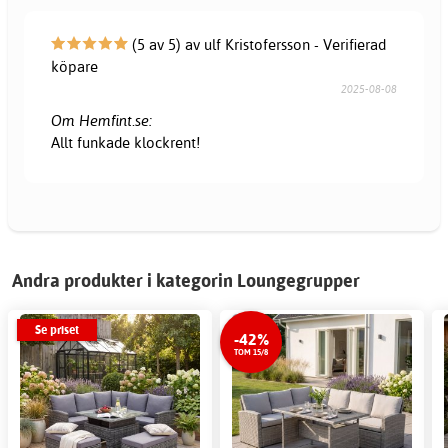
(5 av 5) av ulf Kristofersson - Verifierad
köpare
2025-08-08
Om Hemfint.se:
Allt funkade klockrent!
Andra produkter i kategorin Loungegrupper
Se priset
-42%
TOM 15/8