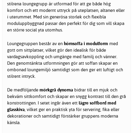
stilrena loungegrupp är utformad för att ge både hög
komfort och ett modernt uttryck på uteplatsen, altanen eller
i uterummet. Med sin generösa storlek och flexibla
moduluppbyggnad passar den perfekt för dig som vill skapa
en större social yta utomhus.
Loungegruppen består av en
hörnsoffa i modulform
med
gott om sittplatser, vilket gör den idealisk för både
vardagsavkoppling och umgänge med familj och vänner.
Den genomtänkta utformningen gör att soffan skapar en
ombonad loungemiljö samtidigt som den ger ett luftigt och
stilrent intryck.
De medföljande
mörkgrå dynorna
bidrar till en mjuk och
bekväm sittkomfort och skapar en snygg kontrast till den grå
konstrottingen. I setet ingår även ett
lägre soffbord med
glasskiva
, vilket ger en praktisk yta för servering, fika eller
dekorationer och samtidigt förstärker gruppens moderna
känsla.