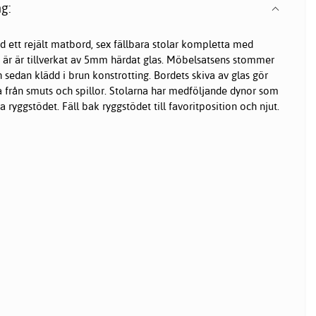
g:
ett rejält matbord, sex fällbara stolar kompletta med
n är är tillverkat av 5mm härdat glas. Möbelsatsens stommer
h sedan klädd i brun konstrotting. Bordets skiva av glas gör
a från smuts och spillor. Stolarna har medföljande dynor som
 ryggstödet. Fäll bak ryggstödet till favoritposition och njut.