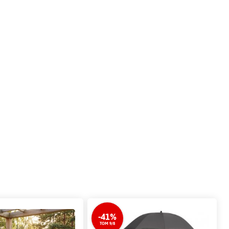
-41%
TOM 9/8