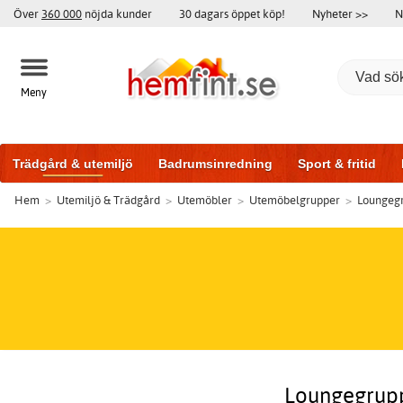
Över
360 000
nöjda kunder
30 dagars öppet köp!
Nyheter >>
N
Meny
Trädgård & utemiljö
Badrumsinredning
Sport & fritid
Hem
>
Utemiljö & Trädgård
>
Utemöbler
>
Utemöbelgrupper
>
Loungeg
Badrumsmöbler
Träningsutrustning
Garageportar
Bi
Loungegrupp