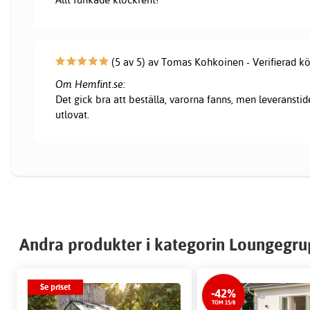
(5 av 5) av Tomas Kohkoinen - Verifierad k
Om Hemfint.se:
Det gick bra att beställa, varorna fanns, men leveranstid
utlovat.
Andra produkter i kategorin Loungegr
Se priset
-42%
TOM 15/8