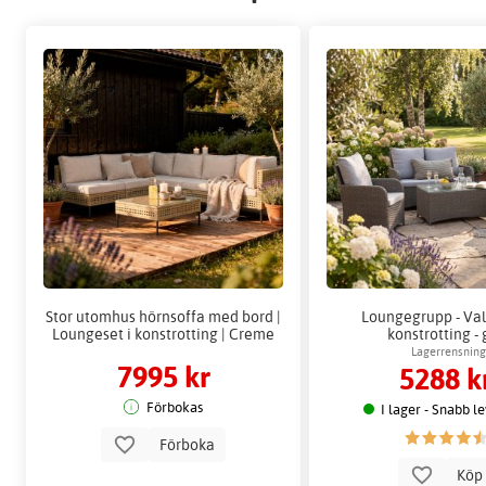
Stor utomhus hörnsoffa med bord |
Loungegrupp - Val
Loungeset i konstrotting | Creme
konstrotting - 
Lagerrensning
7995 kr
5288 k
Förbokas
I lager - Snabb l
Förboka
Kö