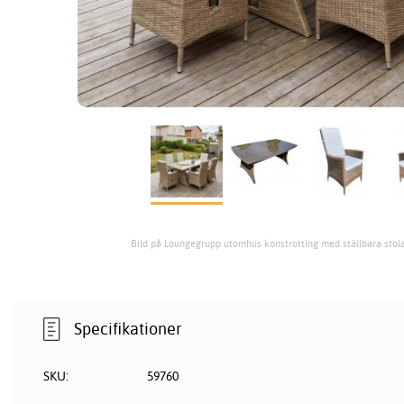
Bild på Loungegrupp utomhus konstrotting med ställbara stol
Specifikationer
SKU:
59760