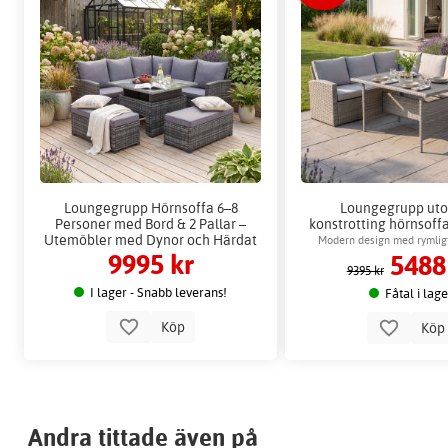
Loungegrupp Hörnsoffa 6–8
Loungegrupp ut
Personer med Bord & 2 Pallar –
konstrotting hörnsoff
Utemöbler med Dynor och Härdat
Moreno + Möbel
Modern design med rymlig
9995 kr
5488
Glas
familjen
9395 kr
I lager - Snabb leverans!
Fåtal i lag
Köp
Kö
Andra tittade även på