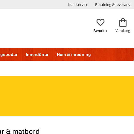
Kundservice
Betalning & leverans
Favoriter
Varukorg
iggebodar
Innerdörrar
Hem & inredning
ar & matbord