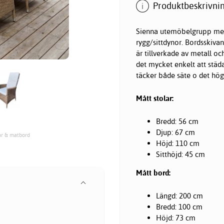
Produktbeskrivnin
Sienna utemöbelgrupp med 
rygg/sittdynor. Bordsskiva
är tillverkade av metall oc
det mycket enkelt att städ
täcker både säte o det höga
Mått stolar:
Bredd: 56 cm
Djup: 67 cm
ar & matbord
Höjd: 110 cm
Sitthöjd: 45 cm
Mått bord:
Längd: 200 cm
Bredd: 100 cm
Höjd: 73 cm