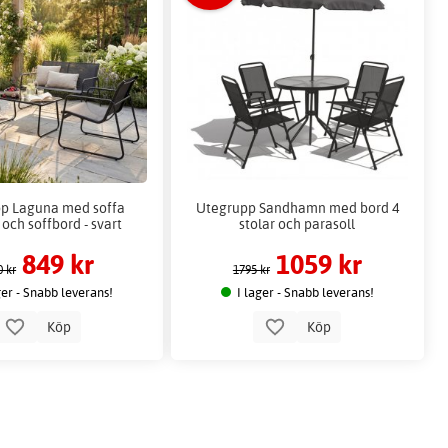
p Laguna med soffa
Utegrupp Sandhamn med bord 4
 och soffbord - svart
stolar och parasoll
849 kr
1059 kr
0 kr
1795 kr
ger - Snabb leverans!
I lager - Snabb leverans!
Köp
Köp