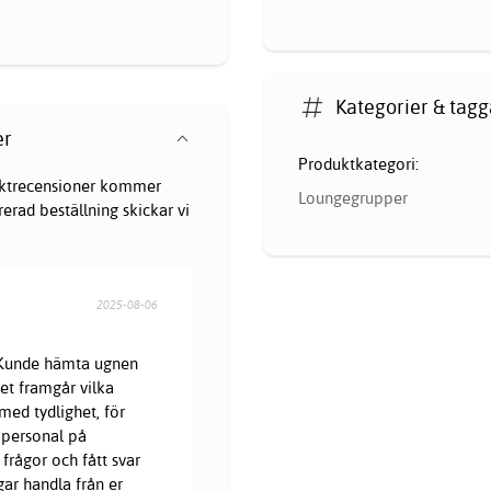
Kategorier & tagg
er
Produktkategori:
oduktrecensioner kommer
Loungegrupper
erad beställning skickar vi
2025-08-06
. Kunde hämta ugnen
et framgår vilka
med tydlighet, för
 personal på
frågor och fått svar
gar handla från er