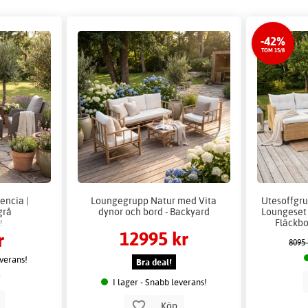
-42%
TOM 15/8
encia |
Loungegrupp Natur med Vita
Utesoffgru
grå
dynor och bord - Backyard
Loungeset i
Fläckbo
!
12995 kr
r
8095 
everans!
Bra deal!
I lager - Snabb leverans!
p
Köp