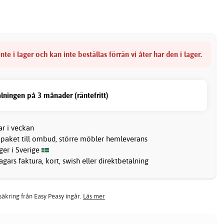
nte i lager och kan inte beställas förrän vi åter har den i lager.
lningen på 3 månader (räntefritt)
ar i veckan
 paket till ombud, större möbler hemleverans
ager i Sverige
gars faktura, kort, swish eller direktbetalning
rsäkring från Easy Peasy ingår.
Läs mer