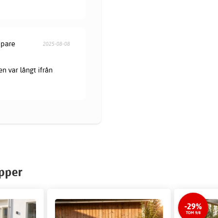
öpare
2025-08-08
en var långt ifrån
upper
-29%
TOM 9/8