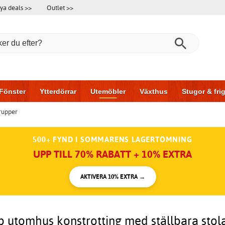
ya deals >>
Outlet >>
Fönster
Ytterdörrar
Utemöbler
Växthus
Stugor & fr
rupper
l & garage
Hus & bygg
Förvaring
Skjutdörrar
500+ FYND I SOMMARENS LAGERTÖMNING
UPP TILL 70% RABATT + 10% EXTRA
AKTIVERA 10% EXTRA →
 utomhus konstrotting med ställbara stol