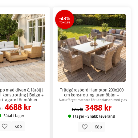
-43%
TOM 15/8
pp med divan & fåtölj |
Trädgårdsbord Hampton 200x100
 konstrotting | Beige +
cm konstrotting utemöbler +
rttagare för möbler
Möbelvård
Naturfärgat matbord för uteplatsen med glas
4688 kr
3488 kr
topp
kr
6095 kr
Fåtal i lager
I lager - Snabb leverans!
Köp
Köp