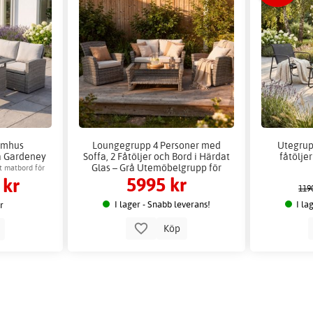
omhus
Loungegrupp 4 Personer med
Utegrup
a Gardeney
Soffa, 2 Fåtöljer och Bord i Härdat
fåtöljer
vård
Glas – Grå Utemöbelgrupp för
t matbord för
5995 kr
 kr
Altan & Uteplats
119
I lager - Snabb leverans!
I la
er
Köp
p