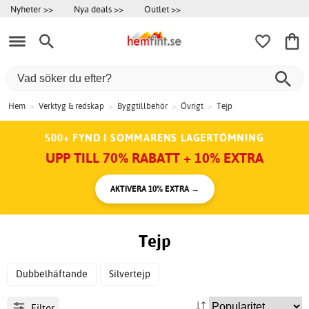
Nyheter >>
Nya deals >>
Outlet >>
Hem
>
Verktyg & redskap
>
Byggtillbehör
>
Övrigt
>
Tejp
500+ FYND I SOMMARENS LAGERTÖMNING
UPP TILL 70% RABATT + 10% EXTRA
AKTIVERA 10% EXTRA →
Tejp
Dubbelhäftande
Silvertejp
Filter