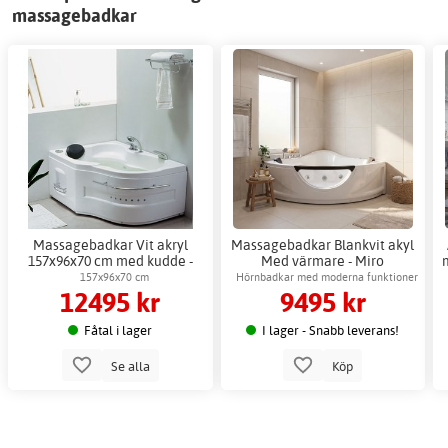
massagebadkar
Massagebadkar Vit akryl
Massagebadkar Blankvit akyl
157x96x70 cm med kudde -
Med värmare - Miro
Gladys
157x96x70 cm
Hörnbadkar med moderna funktioner
12495 kr
9495 kr
Fåtal i lager
I lager - Snabb leverans!
Se alla
Köp