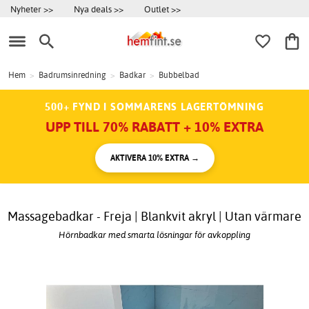
Nyheter >>
Nya deals >>
Outlet >>
Hem
>
Badrumsinredning
>
Badkar
>
Bubbelbad
500+ FYND I SOMMARENS LAGERTÖMNING
UPP TILL 70% RABATT + 10% EXTRA
AKTIVERA 10% EXTRA →
Massagebadkar - Freja | Blankvit akryl | Utan värmare
Hörnbadkar med smarta lösningar för avkoppling