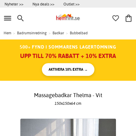
Nyheter >>
Nya deals >>
Outlet >>
Hem
>
Badrumsinredning
>
Badkar
>
Bubbelbad
500+ FYND I SOMMARENS LAGERTÖMNING
UPP TILL 70% RABATT + 10% EXTRA
AKTIVERA 10% EXTRA →
Massagebadkar Thelma - Vit
150x150x64 cm