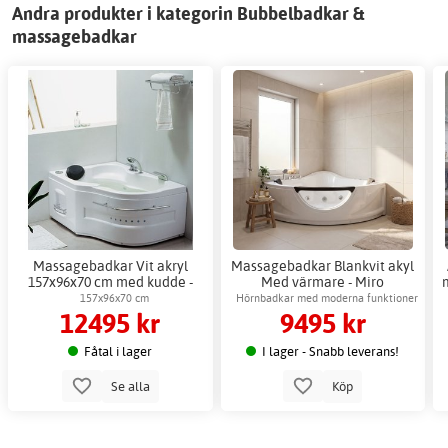
Andra produkter i kategorin Bubbelbadkar &
massagebadkar
Massagebadkar Vit akryl
Massagebadkar Blankvit akyl
157x96x70 cm med kudde -
Med värmare - Miro
Gladys
157x96x70 cm
Hörnbadkar med moderna funktioner
12495 kr
9495 kr
Fåtal i lager
I lager - Snabb leverans!
Se alla
Köp