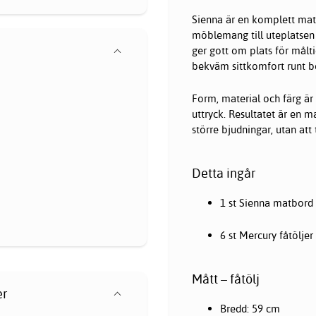
Sienna är en komplett matg
möblemang till uteplatsen 
ger gott om plats för målt
bekväm sittkomfort runt b
Form, material och färg är
uttryck. Resultatet är en 
större bjudningar, utan att 
Detta ingår
1 st Sienna matbord 
6 st Mercury fåtölje
Mått – fåtölj
er
Bredd: 59 cm