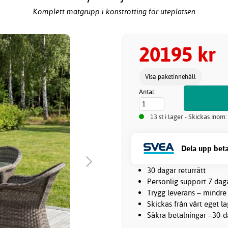
Komplett matgrupp i konstrotting för uteplatsen
20195 kr
Visa paketinnehåll
Antal:
13 st i lager - Skickas inom
Dela upp beta
30 dagar returrätt
Personlig support 7 dag
Trygg leverans – mindre
Skickas från vårt eget l
Säkra betalningar –30-da