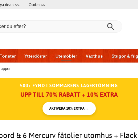
ya deals >>
Outlet >>
Fönster
Ytterdörrar
Utemöbler
Växthus
Stugor & fr
rupper
l & garage
Hus & bygg
Förvaring
Skjutdörrar
500+ FYND I SOMMARENS LAGERTÖMNING
UPP TILL 70% RABATT + 10% EXTRA
AKTIVERA 10% EXTRA →
ord & 6 Mercury fåtöljer utomhus + Fläck