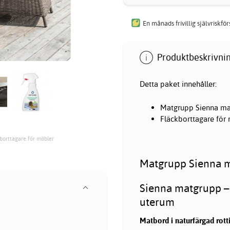
En månads frivillig självriskfö
Produktbeskrivnin
Detta paket innehåller:
Matgrupp Sienna mat
Fläckborttagare för
borttagare för möbler
Matgrupp Sienna m
Sienna matgrupp –
uterum
Matbord i naturfärgad rott