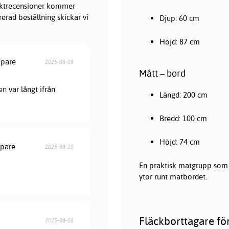
oduktrecensioner kommer
erad beställning skickar vi
Djup: 60 cm
Höjd: 87 cm
öpare
2025-08-08
Mått – bord
en var långt ifrån
Längd: 200 cm
Bredd: 100 cm
Höjd: 74 cm
öpare
2025-08-10
En praktisk matgrupp som p
ytor runt matbordet.
Fläckborttagare fö
2025-08-06