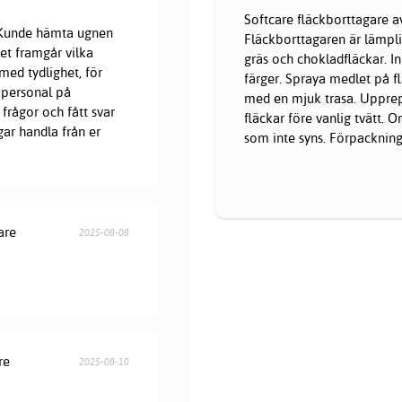
Softcare fläckborttagare av
. Kunde hämta ugnen
Fläckborttagaren är lämplig 
et framgår vilka
gräs och chokladfläckar. 
med tydlighet, för
färger. Spraya medlet på f
 personal på
med en mjuk trasa. Uppre
frågor och fått svar
fläckar före vanlig tvätt. 
gar handla från er
som inte syns. Förpackning
are
2025-08-08
re
2025-08-10