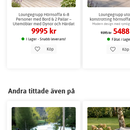
Loungegrupp Hörnsoffa 6–8
Loungegrupp ut
Personer med Bord & 2 Pallar –
konstrotting hörnsoff
Utemöbler med Dynor och Härdat
Moreno + Möbel
Modern design med rymlig
9995 kr
5488
Glas
familjen
9395 kr
I lager - Snabb leverans!
Fåtal i lag
Köp
Kö
Andra tittade även på