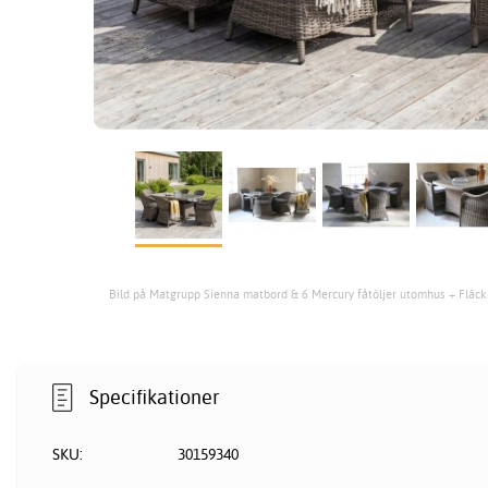
Bild på Matgrupp Sienna matbord & 6 Mercury fåtöljer utomhus + Fläck
Specifikationer
SKU:
30159340