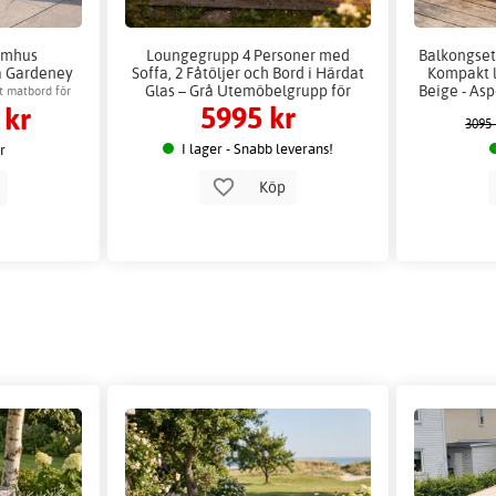
omhus
Loungegrupp 4 Personer med
Balkongset 
a Gardeney
Soffa, 2 Fåtöljer och Bord i Härdat
Kompakt l
vård
Glas – Grå Utemöbelgrupp för
Beige - Asp
t matbord för
5995 kr
 kr
Altan & Uteplats
3095 
I lager - Snabb leverans!
er
Köp
p