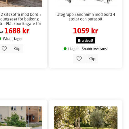
2-sits soffa med bord +
Utegrupp Sandhamn med bord 4
oungeset för balkong
stolar och parasoll
ö + Fläckborttagare för
1688 kr
1059 kr
möbler
kr
Fåtal i lager
Bra deal!
Köp
I lager - Snabb leverans!
Köp