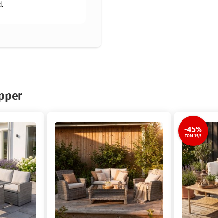
d.
upper
-45%
TOM 15/8