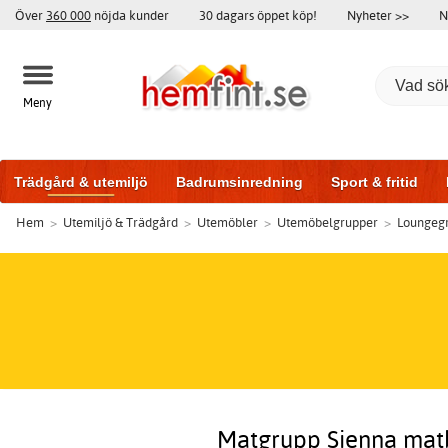
Över
360 000
nöjda kunder
30 dagars öppet köp!
Nyheter >>
N
Meny
Trädgård & utemiljö
Badrumsinredning
Sport & fritid
Hem
>
Utemiljö & Trädgård
>
Utemöbler
>
Utemöbelgrupper
>
Loungeg
Badrumsmöbler
Träningsutrustning
Garageportar
Bi
Matgrupp Sienna matb